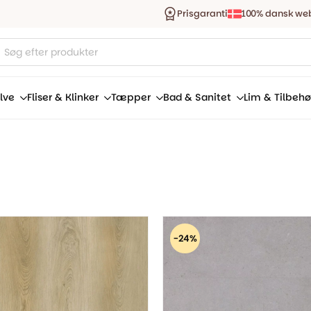
Prisgaranti
100% dansk we
ucts
ch
lve
Fliser & Klinker
Tæpper
Bad & Sanitet
Lim & Tilbehø
-24%