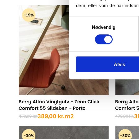
oprindelige
aktuelle
oprindel
aktuelle
dem, eller som de har indsaml
pris
pris
pris
pris
-19%
-19%
var:
er:
var:
er:
Samtykkevalg
479,00 kr..
389,00 kr..
479,00 kr
389,00 kr
Nødvendig
Afvis
Berry Alloc Vinylgulv - Zenn Click
Berry Allo
Comfort 55 Sildeben - Porto
Comfort 5
389,00
kr.
m2
3
479,00
kr.
479,00
kr.
Den
Den
Den
Den
oprindelige
aktuelle
oprindel
aktuelle
pris
pris
pris
pris
-30%
-30%
var:
er:
var:
er: