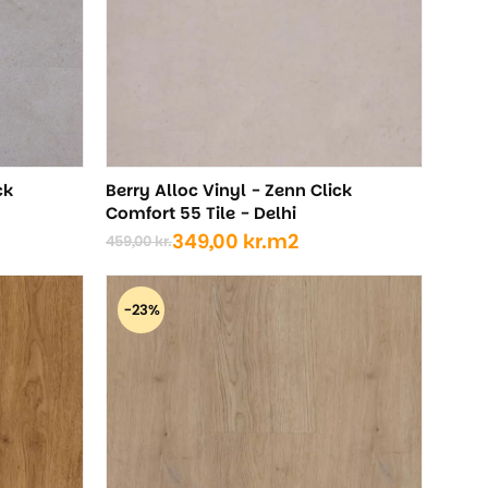
ck
Berry Alloc Vinyl - Zenn Click
Comfort 55 Tile - Delhi
349,00
kr.
m2
459,00
kr.
Den
Den
oprindelige
aktuelle
pris
pris
-23%
var:
er:
459,00 kr..
349,00 kr..