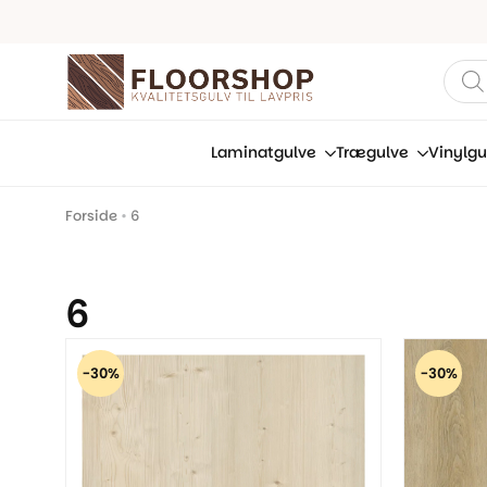
Prod
sear
Laminatgulve
Trægulve
Vinylgu
Forside
•
6
6
-30%
-30%