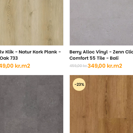
v Klik - Natur Kork Plank -
Berry Alloc Vinyl - Zenn Cli
 Oak 733
Comfort 55 Tile - Bali
49,00
kr.
m2
349,00
kr.
m2
459,00
kr.
Den
Den
ige
oprindelige
aktuelle
pris
pris
-23%
var:
er:
..
..
459,00 kr..
349,00 kr..