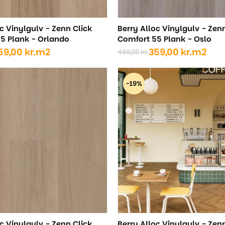
c Vinylgulv - Zenn Click
Berry Alloc Vinylgulv - Zen
5 Plank - Orlando
Comfort 55 Plank - Oslo
59,00
kr.
m2
359,00
kr.
m2
469,00
kr.
Den
Den
ige
oprindelige
aktuelle
pris
pris
-19%
var:
er:
..
..
469,00 kr..
359,00 kr..
c Vinylgulv - Zenn Click
Berry Alloc Vinylgulv - Zen