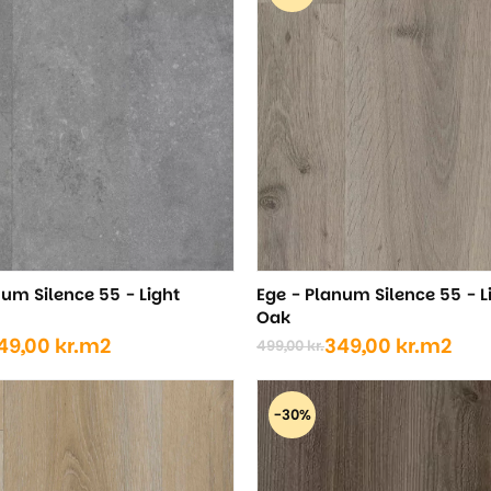
..
..
289,00 kr..
249,00 kr..
num Silence 55 - Light
Ege - Planum Silence 55 - L
Oak
49,00
kr.
m2
349,00
kr.
m2
499,00
kr.
Den
Den
ige
oprindelige
aktuelle
pris
pris
-30%
var:
er:
..
..
499,00 kr..
349,00 kr..