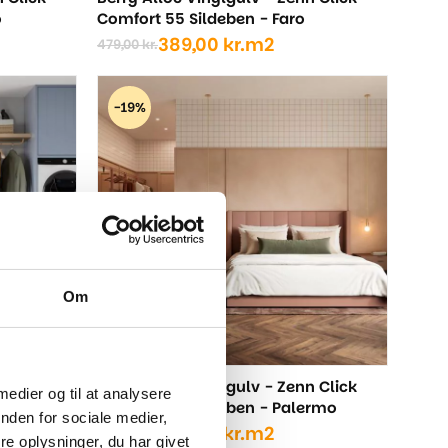
o
Comfort 55 Sildeben - Faro
389,00
kr.
m2
479,00
kr.
Den
Den
oprindelige
aktuelle
pris
pris
-19%
var:
er:
479,00 kr..
389,00 kr..
Om
n Click
Berry Alloc Vinylgulv - Zenn Click
 medier og til at analysere
Comfort 55 Sildeben - Palermo
nden for sociale medier,
389,00
kr.
m2
479,00
kr.
Den
Den
e oplysninger, du har givet