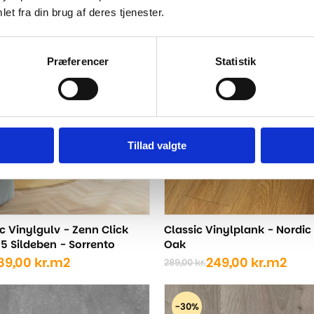
ige
oprindelige
aktuelle
et fra din brug af deres tjenester.
pris
pris
-14%
var:
er:
..
..
479,00 kr..
389,00 kr..
Præferencer
Statistik
Tillad valgte
c Vinylgulv - Zenn Click
Classic Vinylplank - Nordic
5 Sildeben - Sorrento
Oak
89,00
kr.
m2
249,00
kr.
m2
289,00
kr.
Den
Den
ige
oprindelige
aktuelle
pris
pris
-30%
var:
er: