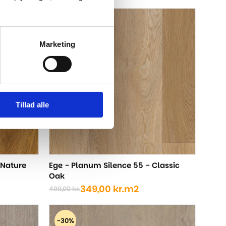
oprindelige
aktuelle
pris
pris
-30%
var:
er:
479,00 kr..
389,00 kr..
Marketing
Tillad alle
 Nature
Ege - Planum Silence 55 - Classic
Oak
349,00
kr.
m2
499,00
kr.
Den
Den
oprindelige
aktuelle
pris
pris
-30%
var:
er: