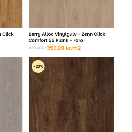
n Click
Berry Alloc Vinylgulv - Zenn Click
Comfort 55 Plank - Faro
359,00
kr.
m2
469,00
kr.
Den
Den
oprindelige
aktuelle
pris
pris
-23%
var:
er:
469,00 kr..
359,00 kr..