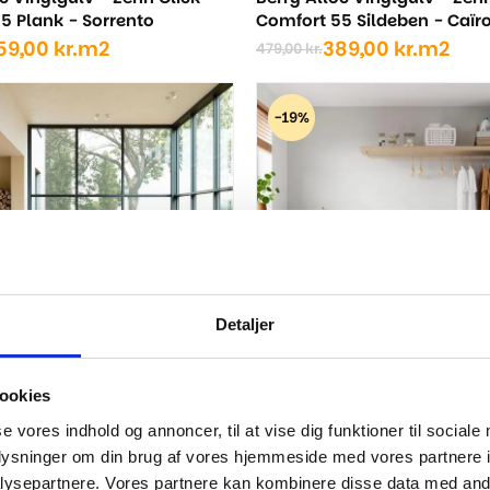
5 Plank - Sorrento
Comfort 55 Sildeben - Caïr
59,00
kr.
m2
389,00
kr.
m2
479,00
kr.
Den
Den
ige
oprindelige
aktuelle
pris
pris
-19%
var:
er:
..
..
479,00 kr..
389,00 kr..
Detaljer
ookies
c Vinylgulv - Zenn Click
Berry Alloc Vinylgulv - Zen
se vores indhold og annoncer, til at vise dig funktioner til sociale
5 Sildeben - Orlando
Comfort 55 Sildeben - Oslo
oplysninger om din brug af vores hjemmeside med vores partnere i
89,00
kr.
m2
389,00
kr.
m2
479,00
kr.
Den
Den
ysepartnere. Vores partnere kan kombinere disse data med andr