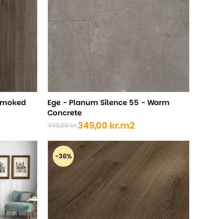
 Smoked
Ege - Planum Silence 55 - Warm
Concrete
349,00
kr.
m2
499,00
kr.
Den
Den
oprindelige
aktuelle
pris
pris
-36%
var:
er:
499,00 kr..
349,00 kr..