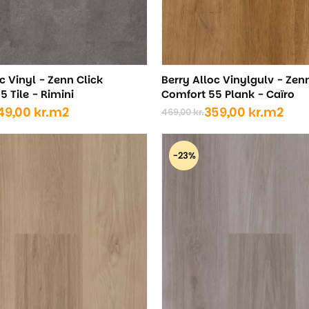
c Vinyl - Zenn Click
Berry Alloc Vinylgulv - Zen
 Tile - Rimini
Comfort 55 Plank - Caïro
49,00
kr.
m2
359,00
kr.
m2
469,00
kr.
Den
Den
ige
oprindelige
aktuelle
pris
pris
-23%
var:
er:
..
..
469,00 kr..
359,00 kr..