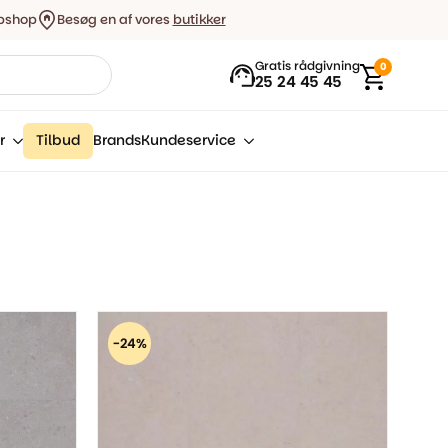
bshop
Besøg en af vores
butikker
Gratis rådgivning
0
25 24 45 45
r
Tilbud
Brands
Kundeservice
-24%