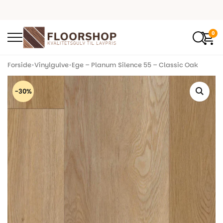
0
Forside
•
Vinylgulve
•
Ege – Planum Silence 55 – Classic Oak
-30%