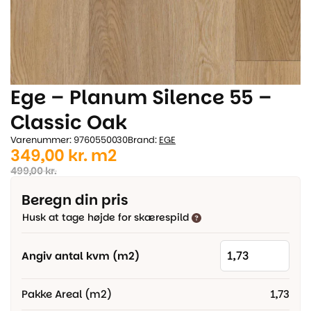
Ege – Planum Silence 55 –
Classic Oak
Varenummer: 9760550030
Brand:
EGE
Den
Den
349,00
kr.
m2
oprindelige
aktuelle
499,00
kr.
pris
pris
Beregn din pris
var:
er:
Husk at tage højde for skærespild
499,00 kr..
349,00 kr..
Angiv antal kvm (m2)
Pakke Areal (m2)
1,73