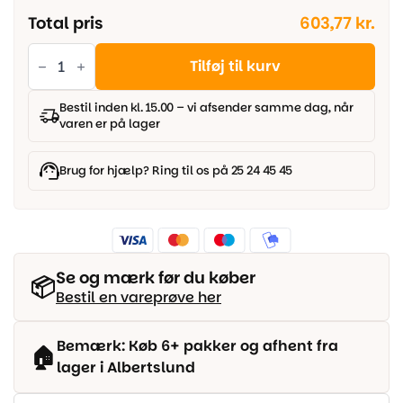
Total pris
603,77 kr.
Ege
-
Tilføj til kurv
Planum
Silence
55
Bestil inden kl. 15.00 – vi afsender samme dag, når
-
varen er på lager
Classic
Oak
antal
Brug for hjælp? Ring til os på 25 24 45 45
Se og mærk før du køber
📦
Bestil en vareprøve her
Bemærk: Køb 6+ pakker og afhent fra
🏠
lager i Albertslund