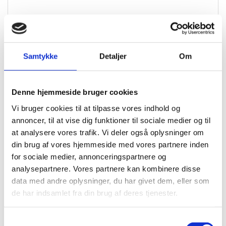
OBS: VAREN ER IKKE UDSTILLET I BUTIKKERNE, DETTE
ER EN BESTILLINGSVARER
Samtykke
Detaljer
Om
Specifikationer
Brand
EGE
Denne hjemmeside bruger cookies
Vi bruger cookies til at tilpasse vores indhold og
Dimension
1511×229
annoncer, til at vise dig funktioner til sociale medier og til
Tykkelse I Mm
6
at analysere vores trafik. Vi deler også oplysninger om
din brug af vores hjemmeside med vores partnere inden
Garanti
25 år
for sociale medier, annonceringspartnere og
Egnet Til Gulvvarme
Ja
analysepartnere. Vores partnere kan kombinere disse
data med andre oplysninger, du har givet dem, eller som
Klasse
34
de har indsamlet fra din brug af deres tjenester.
Bagside
Kork
Samtykkevalg