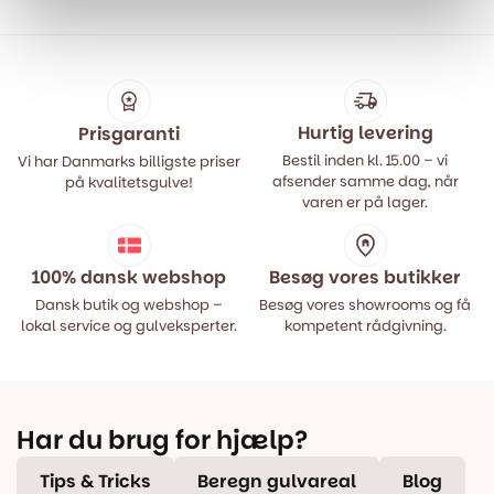
var:
er:
var:
er:
499,00 kr..
399,00 kr..
499,00 kr..
399,00 kr..
Hurtig levering
Prisgaranti
Bestil inden kl. 15.00 – vi
Vi har Danmarks billigste priser
afsender samme dag, når
på kvalitetsgulve!
varen er på lager.
100% dansk webshop
Besøg vores butikker
Dansk butik og webshop –
Besøg vores showrooms og få
lokal service og gulveksperter.
kompetent rådgivning.
Har du brug for hjælp?
Tips & Tricks
Beregn gulvareal
Blog