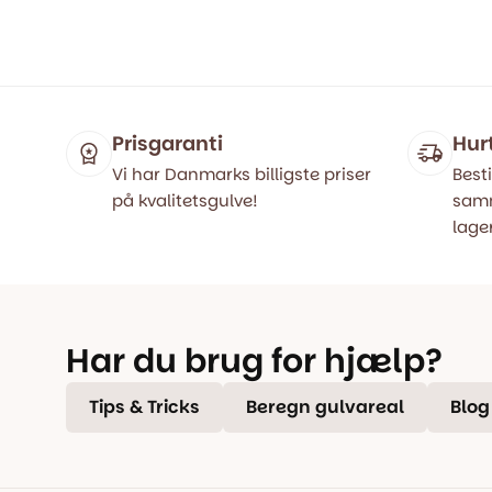
oprindelige
aktuelle
oprindel
aktuelle
pris
pris
pris
pris
var:
er:
var:
er:
499,00 kr..
399,00 kr..
499,00 kr
399,00 kr
Prisgaranti
Hur
Vi har Danmarks billigste priser
Besti
på kvalitetsgulve!
samm
lager
Har du brug for hjælp?
Tips & Tricks
Beregn gulvareal
Blog