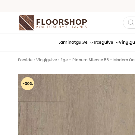
Prod
sear
Laminatgulve
Trægulve
Vinylgu
Forside
•
Vinylgulve
•
Ege – Planum Silence 55 – Modern Oa
-30%