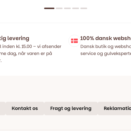
ige
oprindelige
aktuelle
pris
pris
var:
er:
..
..
499,00 kr..
399,00 kr..
tig levering
100% dansk webs
l inden kl. 15.00 – vi afsender
Dansk butik og websho
e dag, når varen er på
service og gulveksperte
.
Kontakt os
Fragt og levering
Reklamatio