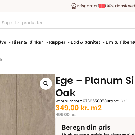
Prisgaranti
100% dansk we
ucts
ch
lve
Fliser & Klinker
Tæpper
Bad & Sanitet
Lim & Tilbehø
k
Ege – Planum Si
Oak
Varenummer: 9760550050
Brand:
EGE
Den
Den
349,00
kr.
m2
oprindelige
aktuelle
499,00
kr.
pris
pris
Beregn din pris
var:
er: