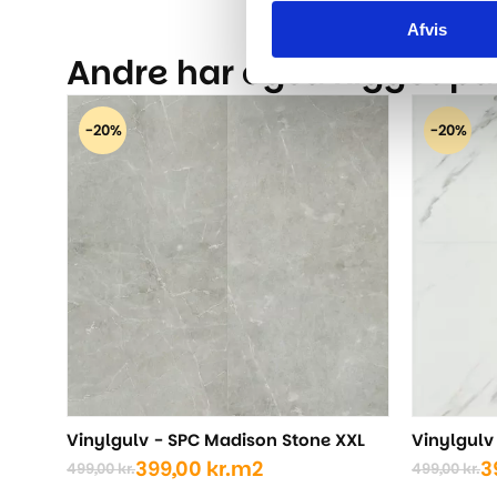
Afvis
Andre har også kigget på.
-20%
-20%
Vinylgulv - SPC Madison Stone XXL
Vinylgulv
399,00
kr.
m2
3
499,00
kr.
499,00
kr.
Den
Den
Den
Den