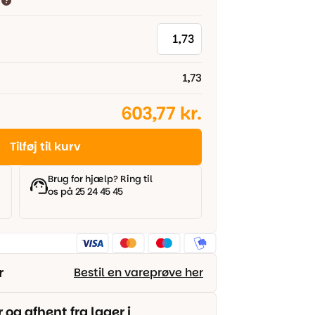
1,73
603,77 kr.
Tilføj til kurv
Brug for hjælp? Ring til
os på 25 24 45 45
r
Bestil en vareprøve her
g afhent fra lager i