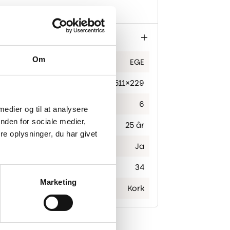
Om
EGE
1511×229
6
 medier og til at analysere
nden for sociale medier,
25 år
e oplysninger, du har givet
Ja
34
Marketing
Kork