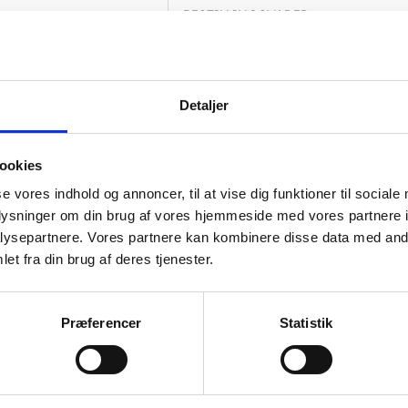
BESTILLINGSVARER
Specifikationer
Detaljer
Brand
Dimension
ookies
Tykkelse I Mm
se vores indhold og annoncer, til at vise dig funktioner til sociale
oplysninger om din brug af vores hjemmeside med vores partnere i
Garanti
ysepartnere. Vores partnere kan kombinere disse data med andr
Egnet Til Gulvvarme
et fra din brug af deres tjenester.
Klasse
Præferencer
Statistik
Bagside