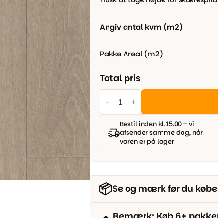
Husk at tage højde for skærespild
499,00 kr..
349,00 kr..
Angiv antal kvm (m2)
Pakke Areal (m2)
Total pris
Ege
-
Planum
Silence
55
Bestil inden kl. 15.00 – vi
-
afsender samme dag, når
Modern
varen er på lager
Oak
antal
📦
Se og mærk før du købe
Bemærk: Køb 6+ pakker o