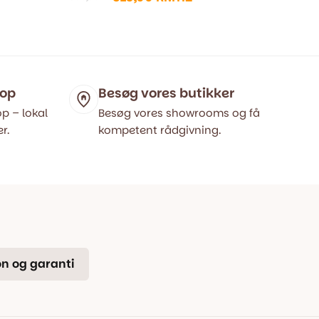
Den
Den
oprindelige
aktuelle
pris
pris
var:
er:
399,00 kr..
315,00 kr..
hop
Besøg vores butikker
p – lokal
Besøg vores showrooms og få
r.
kompetent rådgivning.
n og garanti