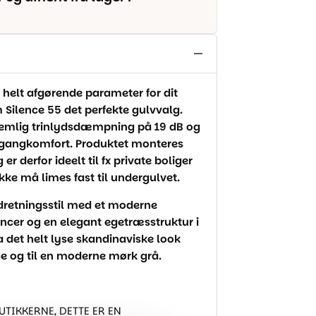
 helt afgørende parameter for dit
 Silence 55 det perfekte gulvvalg.
nemlig trinlydsdæmpning på 19 dB og
øj gangkomfort. Produktet monteres
 derfor ideelt til fx private boliger
kke må limes fast til undergulvet.
dretningsstil med et moderne
ancer og en elegant egetræsstruktur i
a det helt lyse skandinaviske look
e og til en moderne mørk grå.
BUTIKKERNE, DETTE ER EN