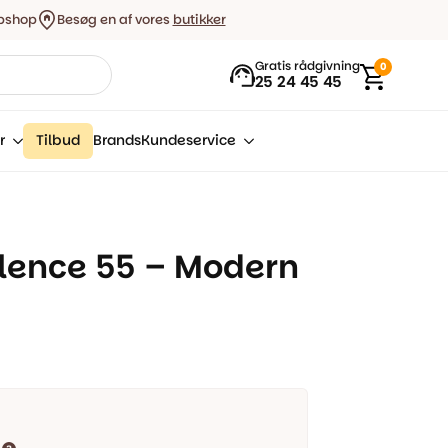
bshop
Besøg en af vores
butikker
Gratis rådgivning
0
25 24 45 45
r
Tilbud
Brands
Kundeservice
lence 55 – Modern