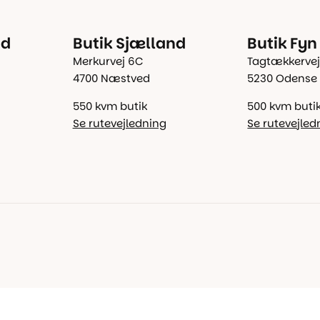
nd
Butik Sjælland
Butik Fyn
Merkurvej 6C
Tagtækkervej
4700 Næstved
5230 Odense
550 kvm butik
500 kvm buti
Se rutevejledning
Se rutevejled