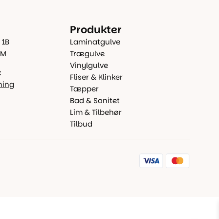
Produkter
 1B
Laminatgulve
 M
Trægulve
Vinylgulve
k
Fliser & Klinker
ning
Tæpper
Bad & Sanitet
Lim & Tilbehør
Tilbud