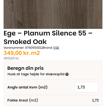
Ege – Planum Silence 55 –
Smoked Oak
Varenummer: 9760550012
Brand:
EGE
Den
Den
349,00
kr.
m2
oprindelige
aktuelle
499,00
kr.
pris
pris
Beregn din pris
var:
er:
Husk at tage højde for skærespild
499,00 kr..
349,00 kr..
Angiv antal kvm (m2)
Pakke Areal (m2)
1,73