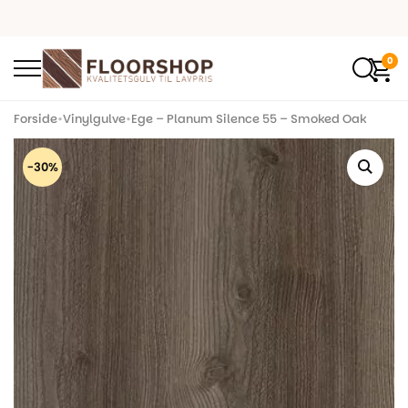
0
Forside
•
Vinylgulve
•
Ege – Planum Silence 55 – Smoked Oak
-30%