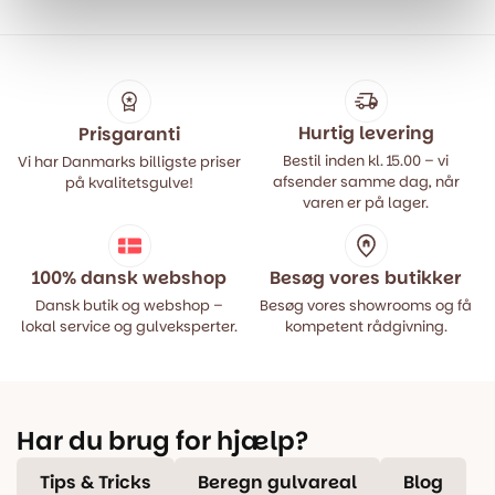
var:
er:
var:
er:
499,00 kr..
399,00 kr..
499,00 kr..
399,00 kr..
Hurtig levering
Prisgaranti
Bestil inden kl. 15.00 – vi
Vi har Danmarks billigste priser
afsender samme dag, når
på kvalitetsgulve!
varen er på lager.
100% dansk webshop
Besøg vores butikker
Dansk butik og webshop –
Besøg vores showrooms og få
lokal service og gulveksperter.
kompetent rådgivning.
Har du brug for hjælp?
Tips & Tricks
Beregn gulvareal
Blog