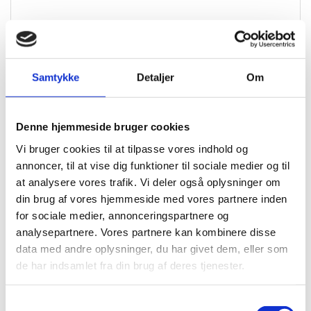
OBS: VAREN ER IKKE UDSTILLET I BUTIKKERNE, DETTE
ER EN BESTILLINGSVARER
Samtykke
Detaljer
Om
Specifikationer
Brand
EGE
Denne hjemmeside bruger cookies
Vi bruger cookies til at tilpasse vores indhold og
Dimension
1511×229
annoncer, til at vise dig funktioner til sociale medier og til
Tykkelse I Mm
6
at analysere vores trafik. Vi deler også oplysninger om
din brug af vores hjemmeside med vores partnere inden
Garanti
25 år
for sociale medier, annonceringspartnere og
Egnet Til Gulvvarme
Ja
analysepartnere. Vores partnere kan kombinere disse
data med andre oplysninger, du har givet dem, eller som
Klasse
34
de har indsamlet fra din brug af deres tjenester.
Bagside
Kork
Samtykkevalg