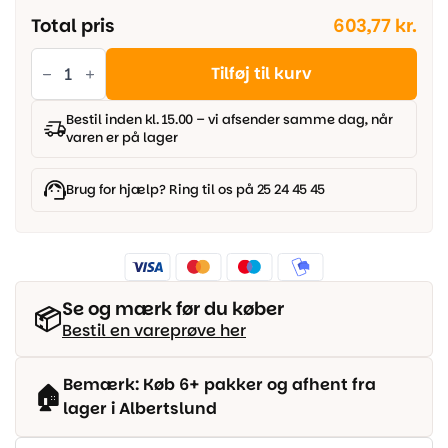
Total pris
603,77 kr.
Ege
-
Tilføj til kurv
Planum
Silence
55
Bestil inden kl. 15.00 – vi afsender samme dag, når
-
varen er på lager
Smoked
Oak
antal
Brug for hjælp? Ring til os på 25 24 45 45
Se og mærk før du køber
📦
Bestil en vareprøve her
Bemærk: Køb 6+ pakker og afhent fra
🏠
lager i Albertslund