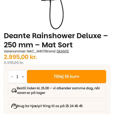
Deante Rainshower Deluxe –
250 mm – Mat Sort
Varenummer: NAC_N4OT
Brand:
DEANTE
Den
Den
2.995,00
kr.
oprindelige
aktuelle
5.995,00
kr.
pris
pris
Deante
Rainshower
Tilføj til kurv
var:
er:
Deluxe
-
5.995,00 kr..
2.995,00 kr..
250
Bestil inden kl. 15.00 – vi afsender samme dag, når
mm
varen er på lager
-
Mat
Sort
antal
Brug for hjælp? Ring til os på 25 24 45 45