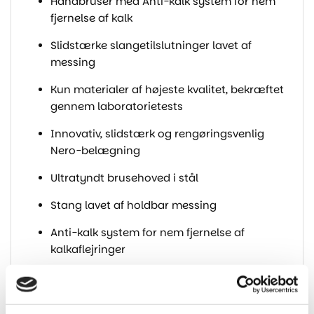
Håndbruser med Anti-kalk system for nem
fjernelse af kalk
Slidstærke slangetilslutninger lavet af
messing
Kun materialer af højeste kvalitet, bekræftet
gennem laboratorietests
Innovativ, slidstærk og rengøringsvenlig
Nero-belægning
Ultratyndt brusehoved i stål
Stang lavet af holdbar messing
Anti-kalk system for nem fjernelse af
kalkaflejringer
Design fuld af skønhed og harmoni
Et bredt udvalg af farver giver mange