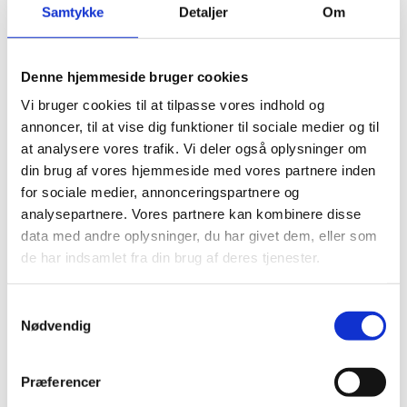
indretningsmuligheder
Samtykke
Detaljer
Om
Justerbar højde på rainshower
Denne hjemmeside bruger cookies
Brusetermostat lavet af messing i absolut
topkvalitet
Vi bruger cookies til at tilpasse vores indhold og
annoncer, til at vise dig funktioner til sociale medier og til
at analysere vores trafik. Vi deler også oplysninger om
Specifikationer
din brug af vores hjemmeside med vores partnere inden
for sociale medier, annonceringspartnere og
Brand
DEANTE
analysepartnere. Vores partnere kan kombinere disse
data med andre oplysninger, du har givet dem, eller som
de har indsamlet fra din brug af deres tjenester.
Andre har også kigget
Samtykkevalg
Nødvendig
på...
Præferencer
-26%
-27%
-