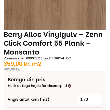
Berry Alloc Vinylgulv – Zenn
Click Comfort 55 Plank –
Monsanto
Varenummer: 60002231
Brand:
BERRYALLOC
Den
Den
359,00
kr.
m2
oprindelige
aktuelle
469,00
kr.
pris
pris
Beregn din pris
var:
er:
Husk at tage højde for skærespild
469,00 kr..
359,00 kr..
Angiv antal kvm (m2)