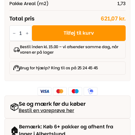
Pakke Areal (m2)
1,73
Total pris
621,07 kr.
Berry
Alloc
Tilføj til kurv
Vinylgulv
-
Zenn
Bestil inden kl. 15.00 – vi afsender samme dag, når
Click
varen er på lager
Comfort
55
Plank
-
Brug for hjælp? Ring til os på 25 24 45 45
Monsanto
antal
Se og mærk før du køber
📦
Bestil en vareprøve her
Bemærk: Køb 6+ pakker og afhent fra
🏠
lager i Albertslund