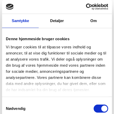
kollektionen
her
.
Specifikationer
Samtykke
Detaljer
Om
Brand
BERRYALLOC
Denne hjemmeside bruger cookies
Dimension
1219×177.8 mm.
Vi bruger cookies til at tilpasse vores indhold og
Tykkelse I Mm
6
annoncer, til at vise dig funktioner til sociale medier og til
at analysere vores trafik. Vi deler også oplysninger om
Slidlag
0.55
din brug af vores hjemmeside med vores partnere inden
Garanti Bolig
Livstidsgaranti
for sociale medier, annonceringspartnere og
analysepartnere. Vores partnere kan kombinere disse
Klasse
33
data med andre oplysninger, du har givet dem, eller som
Montering
Rigid click – Välinge 5G Click system
de har indsamlet fra din brug af deres tjenester.
Samtykkevalg
Nødvendig