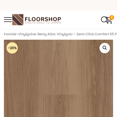
0
Forside
•
Vinylgulve
•
Berry Alloc Vinylgulv – Zenn Click Comfort 55
-23%