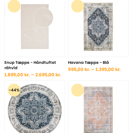
til
til
2.195,00 kr.
2.69
Enup Tæppe - Håndtuftet
Havana Tæppe - Blå
råhvid
Prisin
995,00
kr.
–
1.395,00
kr.
Prisinterval:
995,0
1.895,00
kr.
–
2.695,00
kr.
1.895,00 kr.
til
til
1.395,
-44%
2.695,00 kr.