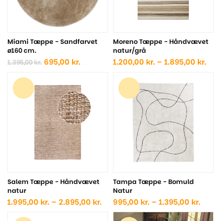
Miami Tæppe - Sandfarvet
Moreno Tæppe - Håndvævet
ø160 cm.
natur/grå
Den
Den
Pris
695,00
kr.
1.200,00
kr.
–
1.895,00
kr.
1.395,00
kr.
oprindelige
aktuelle
1.20
pris
pris
til
var:
er:
1.89
1.395,00 kr..
695,00 kr..
Salem Tæppe - Håndvævet
Tampa Tæppe - Bomuld
natur
Natur
Prisinterval:
Prisin
1.995,00
kr.
–
2.895,00
kr.
995,00
kr.
–
1.395,00
kr.
1.995,00 kr.
995,0
til
til