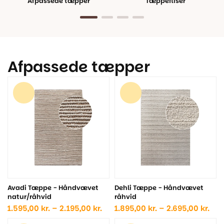
Afpassede tæpper
Tæppefliser
Afpassede tæpper
Avadi Tæppe - Håndvævet
Dehli Tæppe - Håndvævet
natur/råhvid
råhvid
Prisinterval:
Pris
1.595,00
kr.
–
2.195,00
kr.
1.895,00
kr.
–
2.695,00
kr.
1.595,00 kr.
1.89