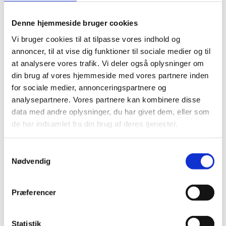
Denne hjemmeside bruger cookies
Venedig, Antracit
Venedig, Perlegrå
Vi bruger cookies til at tilpasse vores indhold og
Prisinterval:
Prisin
759,00
kr.
–
2.299,00
kr.
759,00
kr.
–
2.159,00
kr.
annoncer, til at vise dig funktioner til sociale medier og til
759,00 kr.
759,0
at analysere vores trafik. Vi deler også oplysninger om
til
til
2.299,00 kr.
2.159,
din brug af vores hjemmeside med vores partnere inden
for sociale medier, annonceringspartnere og
analysepartnere. Vores partnere kan kombinere disse
data med andre oplysninger, du har givet dem, eller som
de har indsamlet fra din brug af deres tjenester.
Samtykkevalg
Nødvendig
Venedig, Mørk Beige
Palermo, Mørk Beige -
Fladvævet tæppe
Prisinterval:
699,00
kr.
–
2.199,00
kr.
699,00 kr.
Prisi
499,00
kr.
–
2.459,00
kr.
Præferencer
til
499,0
2.199,00 kr.
til
2.459
Statistik