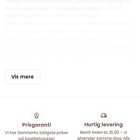
Tæpper er let at have med at gøre og prismæssigt får
du den skarpe pris hvor kvaliteten følger med. Hos
Floorshop.dk finder du et stort udvalg af
kvalitetstæpper fra forskellige kontinenter. Tæpperne
findes i mange forskellige størrelser. Har du behov for
hjælp til din søgen efter det rette tæppe, så kan du
både ringe, skrive mail eller chatte med os. Vi hjælper
glædeligt med god rådgivning, gode priser samt hurtig
levering.
Vis mere
Hurtig levering
Prisgaranti
Bestil inden kl. 15.00 – vi
Vi har Danmarks billigste priser
afsender samme dag, når
på kvalitetsgulve!