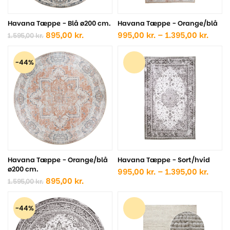
Havana Tæppe - Blå ø200 cm.
Havana Tæppe - Orange/blå
Den
Den
Prisin
895,00
kr.
995,00
kr.
–
1.395,00
kr.
1.595,00
kr.
oprindelige
aktuelle
995,0
pris
pris
til
var:
er:
1.395,
-44%
1.595,00 kr..
895,00 kr..
Havana Tæppe - Orange/blå
Havana Tæppe - Sort/hvid
ø200 cm.
Prisin
995,00
kr.
–
1.395,00
kr.
Den
Den
995,0
895,00
kr.
1.595,00
kr.
oprindelige
aktuelle
til
pris
pris
1.395,
var:
er:
-44%
1.595,00 kr..
895,00 kr..