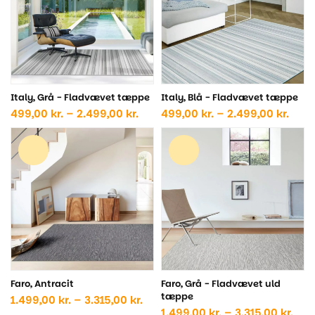
Italy, Grå - Fladvævet tæppe
Italy, Blå - Fladvævet tæppe
Prisinterval:
Prisi
499,00
kr.
–
2.499,00
kr.
499,00
kr.
–
2.499,00
kr.
499,00 kr.
499,0
til
til
2.499,00 kr.
2.499
Faro, Antracit
Faro, Grå - Fladvævet uld
tæppe
Prisinterval:
1.499,00
kr.
–
3.315,00
kr.
1.499,00 kr.
Pris
1.499,00
kr.
–
3.315,00
kr.