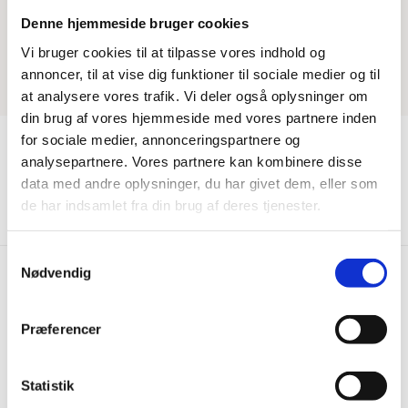
Denne hjemmeside bruger cookies
Vi bruger cookies til at tilpasse vores indhold og
annoncer, til at vise dig funktioner til sociale medier og til
at analysere vores trafik. Vi deler også oplysninger om
din brug af vores hjemmeside med vores partnere inden
for sociale medier, annonceringspartnere og
analysepartnere. Vores partnere kan kombinere disse
data med andre oplysninger, du har givet dem, eller som
Vis mere
de har indsamlet fra din brug af deres tjenester.
Samtykkevalg
Nødvendig
Hurtig levering
Prisgaranti
Præferencer
Bestil inden kl. 15.00 – vi
Vi har Danmarks billigste priser
afsender samme dag, når
på kvalitetsgulve!
varen er på lager.
Statistik