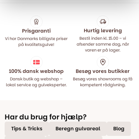
499,00 kr..
399,00 kr..
499,00 kr..
399,00 kr..
Hurtig levering
Prisgaranti
Bestil inden kl. 15.00 – vi
Vi har Danmarks billigste priser
afsender samme dag, når
på kvalitetsgulve!
varen er på lager.
100% dansk webshop
Besøg vores butikker
Dansk butik og webshop –
Besøg vores showrooms og få
lokal service og gulveksperter.
kompetent rådgivning.
Har du brug for hjælp?
Tips & Tricks
Beregn gulvareal
Blog