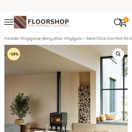
0
Forside
•
Vinylgulve
•
Berry Alloc Vinylgulv – Zenn Click Comfort 55 
-19%