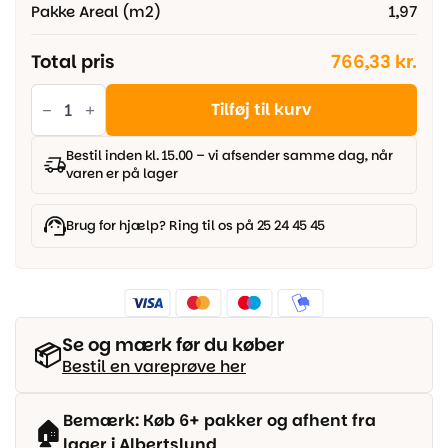
Pakke Areal (m2)
1,97
Total pris
766,33 kr.
Berry
Alloc
Tilføj til kurv
Vinylgulv
-
Zenn
Bestil inden kl. 15.00 – vi afsender samme dag, når
Click
varen er på lager
Comfort
55
Sildeben
-
Brug for hjælp? Ring til os på 25 24 45 45
Sorrento
antal
Se og mærk før du køber
📦
Bestil en vareprøve her
Bemærk: Køb 6+ pakker og afhent fra
🏠
lager i Albertslund