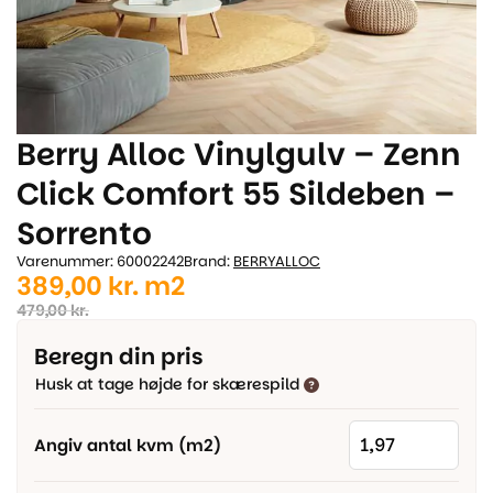
Berry Alloc Vinylgulv – Zenn
Click Comfort 55 Sildeben –
Sorrento
Varenummer: 60002242
Brand:
BERRYALLOC
Den
Den
389,00
kr.
m2
oprindelige
aktuelle
479,00
kr.
pris
pris
Beregn din pris
var:
er:
Husk at tage højde for skærespild
479,00 kr..
389,00 kr..
Angiv antal kvm (m2)