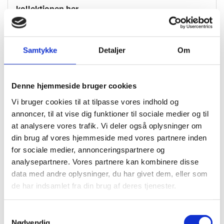
kollektionen
her
.
Specifikationer
Samtykke
Detaljer
Om
Brand
BERRYALLOC
Dimension
610×107.95 mm.
Denne hjemmeside bruger cookies
Tykkelse I Mm
6
Vi bruger cookies til at tilpasse vores indhold og
annoncer, til at vise dig funktioner til sociale medier og til
Slidlag
0.55
at analysere vores trafik. Vi deler også oplysninger om
Fas
4-sidet microfas
din brug af vores hjemmeside med vores partnere inden
for sociale medier, annonceringspartnere og
Montering
Rigid click – Välinge 5G Click system
analysepartnere. Vores partnere kan kombinere disse
data med andre oplysninger, du har givet dem, eller som
Klasse
33
de har indsamlet fra din brug af deres tjenester.
Gulvvarme
Egnet til gulvvarme
Samtykkevalg
Nødvendig