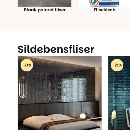
Blank poleret fliser
Fliseklæb
Sildebensfliser
-21%
-21%