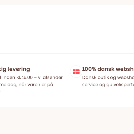
tig levering
100% dansk webs
l inden kl. 15.00 – vi afsender
Dansk butik og websho
e dag, når varen er på
service og gulveksperte
.