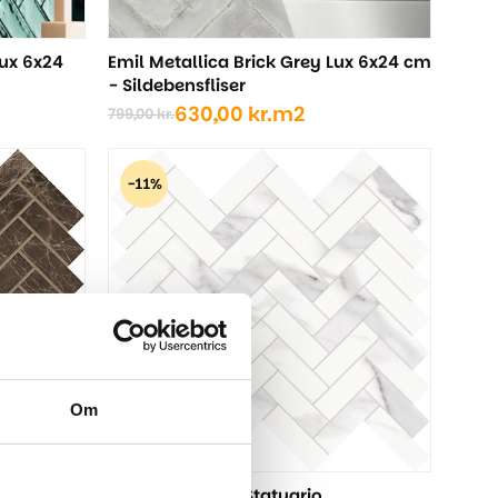
Lux 6x24
Emil Metallica Brick Grey Lux 6x24 cm
- Sildebensfliser
630,00
kr.
m2
799,00
kr.
Den
Den
oprindelige
aktuelle
pris
pris
-11%
var:
er:
799,00 kr..
630,00 kr..
Om
o
Sildebensflise - Statuario