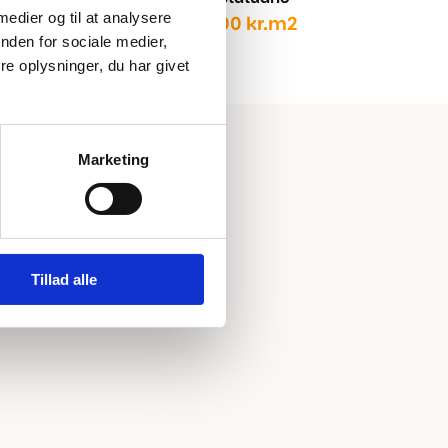
 medier og til at analysere
1.699,00
kr.
m2
1.899,00
kr.
Den
Den
nden for sociale medier,
oprindelige
aktuelle
e oplysninger, du har givet
pris
pris
var:
er:
1.899,00 kr..
1.699,00 kr..
Marketing
Tillad alle