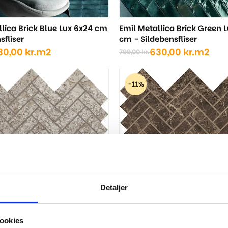
llica Brick Blue Lux 6x24 cm
Emil Metallica Brick Green 
sfliser
cm - Sildebensfliser
30,00
kr.
m2
630,00
kr.
m2
799,00
kr.
Den
Den
ige
oprindelige
aktuelle
pris
pris
-11%
var:
er:
..
..
799,00 kr..
630,00 kr..
Detaljer
ookies
Sildebensflise - Frappuccin
lise - Breccia