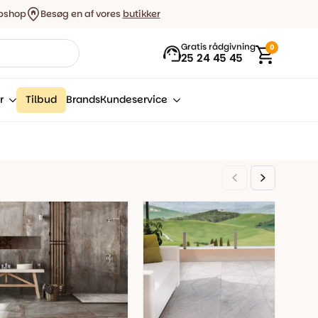
bshop
Besøg en af vores
butikker
Gratis rådgivning
0
25 24 45 45
r
Tilbud
Brands
Kundeservice