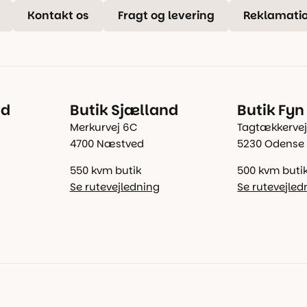
Kontakt os
Fragt og levering
Reklamatio
nd
Butik Sjælland
Butik Fyn
Merkurvej 6C
Tagtækkervej
4700 Næstved
5230 Odense
550 kvm butik
500 kvm buti
Se rutevejledning
Se rutevejled