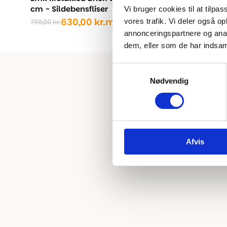
cm - Sildebensfliser
Vi bruger cookies til at tilpas
1.899,00
kr.
Den
Den
630,00
kr.
m2
vores trafik. Vi deler også 
799,00
kr.
Den
Den
oprindel
aktuelle
annonceringspartnere og anal
oprindelige
aktuelle
pris
pris
dem, eller som de har indsaml
pris
pris
var:
er:
var:
er:
1.899,00 
1.699,00 
799,00 kr..
630,00 kr..
Samtykkevalg
Nødvendig
Afvis