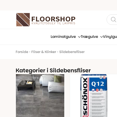
Prod
sear
Laminatgulve
Trægulve
Vinylgu
Forside
•
Fliser & Klinker
•
Sildebensfliser
Kategorier i Sildebensfliser