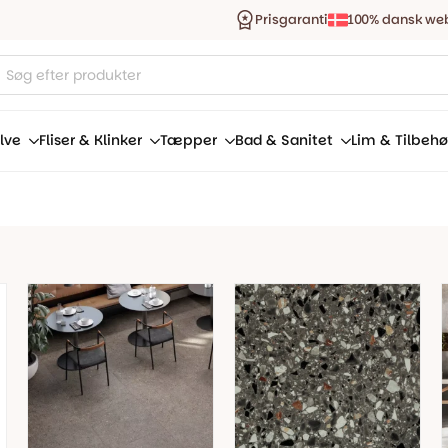
Prisgaranti
100% dansk we
ucts
ch
lve
Fliser & Klinker
Tæpper
Bad & Sanitet
Lim & Tilbehø