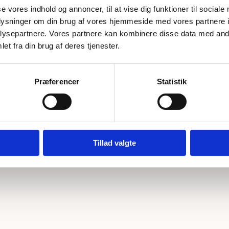
se vores indhold og annoncer, til at vise dig funktioner til sociale
1.699,00
kr.
m2
1.699,00
kr.
m2
1.899,00
kr.
Den
Den
oplysninger om din brug af vores hjemmeside med vores partnere i
oprindelige
aktuelle
ige
ysepartnere. Vores partnere kan kombinere disse data med andr
pris
pris
et fra din brug af deres tjenester.
var:
er:
1.899,00 kr..
1.699,00 kr..
kr..
kr..
Præferencer
Statistik
Tillad valgte