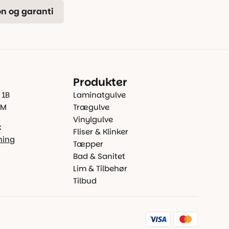
n og garanti
Produkter
 1B
Laminatgulve
 M
Trægulve
Vinylgulve
k
Fliser & Klinker
ning
Tæpper
Bad & Sanitet
Lim & Tilbehør
Tilbud