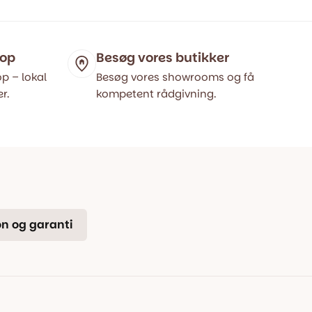
var:
er:
399,00 kr..
315,00 kr..
hop
Besøg vores butikker
p – lokal
Besøg vores showrooms og få
r.
kompetent rådgivning.
n og garanti