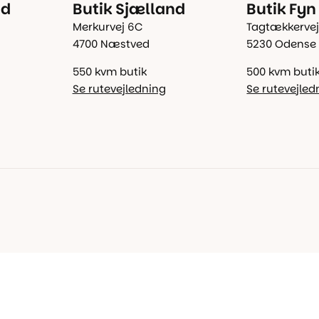
nd
Butik Sjælland
Butik Fyn
Merkurvej 6C
Tagtækkervej
4700 Næstved
5230 Odense
550 kvm butik
500 kvm buti
Se rutevejledning
Se rutevejled