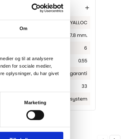
BERRYALLOC
Om
1219×177.8 mm.
6
 medier og til at analysere
0.55
nden for sociale medier,
Livstidsgaranti
e oplysninger, du har givet
33
Rigid click – Välinge 5G Click system
Marketing