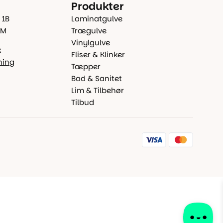
Produkter
 1B
Laminatgulve
 M
Trægulve
Vinylgulve
k
Fliser & Klinker
ning
Tæpper
Bad & Sanitet
Lim & Tilbehør
Tilbud