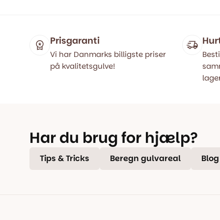
499,00 kr..
399,00 kr..
499,00 kr
399,00 kr
Prisgaranti
Hur
Vi har Danmarks billigste priser
Besti
på kvalitetsgulve!
samm
lager
Har du brug for hjælp?
Tips & Tricks
Beregn gulvareal
Blog