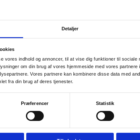
Specifikationer
Brand
Detaljer
Dimension
Tykkelse I Mm
ookies
se vores indhold og annoncer, til at vise dig funktioner til sociale
Slidlag
oplysninger om din brug af vores hjemmeside med vores partnere i
Garanti Bolig
ysepartnere. Vores partnere kan kombinere disse data med andr
et fra din brug af deres tjenester.
Klasse
Montering
Præferencer
Statistik