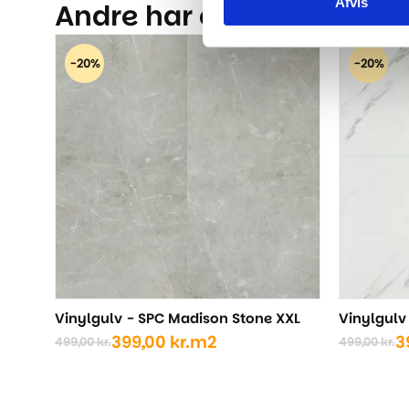
Afvis
Andre har også kigget på.
-20%
-20%
Vinylgulv - SPC Madison Stone XXL
Vinylgulv
399,00
kr.
m2
3
499,00
kr.
499,00
kr.
Den
Den
Den
Den
oprindelige
aktuelle
oprindel
aktuelle
pris
pris
pris
pris
var:
er:
var:
er: