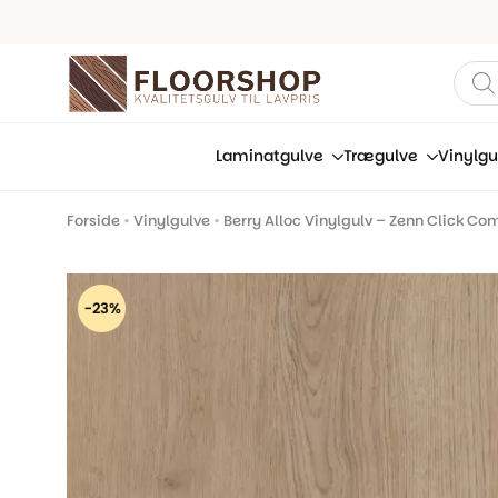
Prod
sear
Laminatgulve
Trægulve
Vinylgu
Forside
•
Vinylgulve
•
Berry Alloc Vinylgulv – Zenn Click Com
-23%