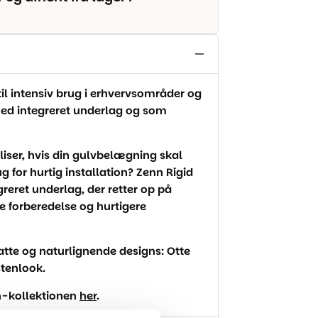
il intensiv brug i erhvervsområder og
med integreret underlag og som
iser, hvis din gulvbelægning skal
g for hurtig installation? Zenn Rigid
greret underlag, der retter op på
e forberedelse og hurtigere
tte og naturlignende designs: Otte
 stenlook.
n-kollektionen
her
.