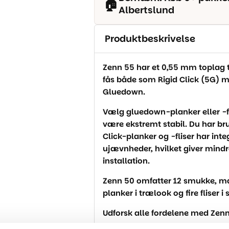
🏠
Albertslund
Produktbeskrivelse
Zenn 55 har et 0,55 mm toplag t
fås både som Rigid Click (5G) 
Gluedown.
Vælg gluedown-planker eller -fl
være ekstremt stabil. Du har bru
Click-planker og -fliser har inte
ujævnheder, hvilket giver mindr
installation.
Zenn 50 omfatter 12 smukke, ma
planker i trælook og fire fliser i
Udforsk alle fordelene med Zen