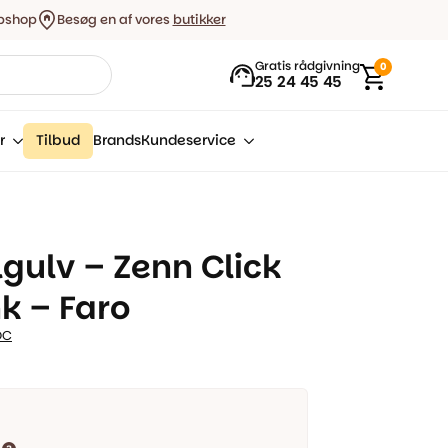
bshop
Besøg en af vores
butikker
Gratis rådgivning
0
25 24 45 45
r
Tilbud
Brands
Kundeservice
lgulv – Zenn Click
k – Faro
OC