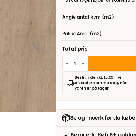
Husk at tage højde for skærespild
469,00 kr..
359,00 kr..
Angiv antal kvm (m2)
Pakke Areal (m2)
Total pris
Berry
Alloc
Vinylgulv
-
Zenn
Bestil inden kl. 15.00 – vi
Click
afsender samme dag, når
Comfort
varen er på lager
55
Plank
-
Faro
antal
📦
Se og mærk før du købe
Bemærk: Køb 6+ pakker o