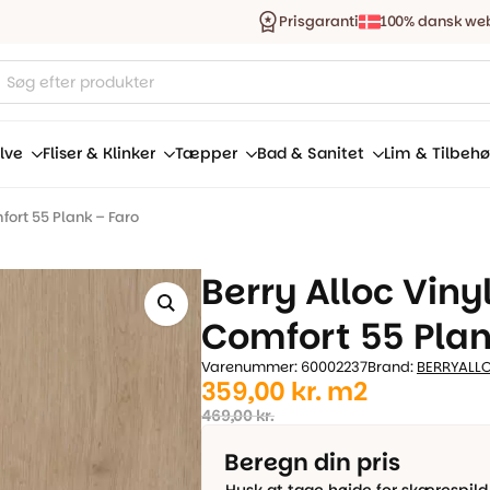
Prisgaranti
100% dansk we
ucts
ch
lve
Fliser & Klinker
Tæpper
Bad & Sanitet
Lim & Tilbehø
fort 55 Plank – Faro
Berry Alloc Viny
Comfort 55 Plan
Varenummer: 60002237
Brand:
BERRYALL
Den
Den
359,00
kr.
m2
oprindelige
aktuelle
469,00
kr.
pris
pris
Beregn din pris
var:
er: