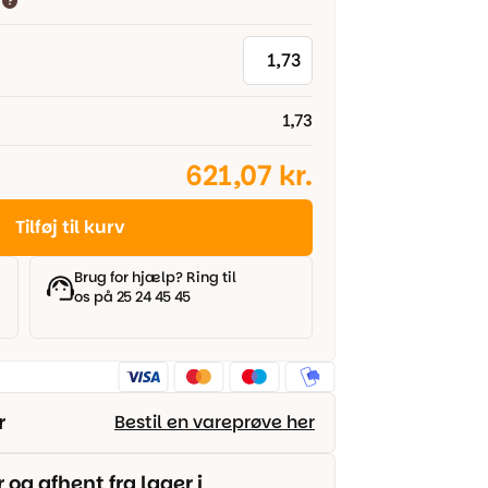
1,73
621,07 kr.
Tilføj til kurv
Brug for hjælp? Ring til
os på 25 24 45 45
r
Bestil en vareprøve her
g afhent fra lager i