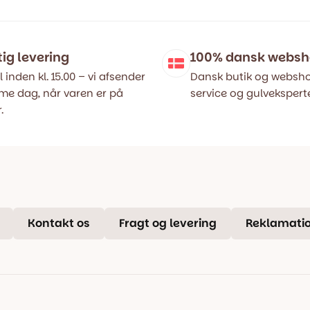
..
..
499,00 kr..
399,00 kr..
tig levering
100% dansk webs
l inden kl. 15.00 – vi afsender
Dansk butik og websho
e dag, når varen er på
service og gulveksperte
.
Kontakt os
Fragt og levering
Reklamatio