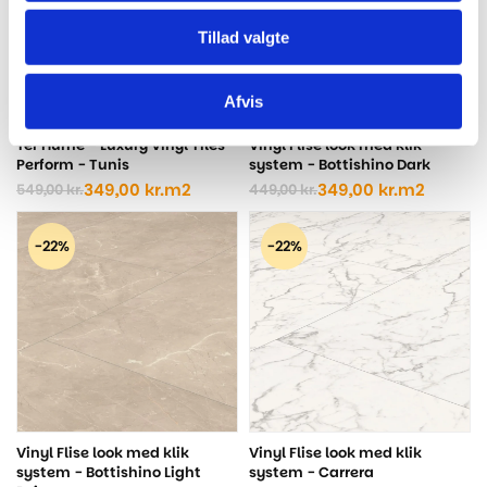
Tillad valgte
Afvis
Ter Hürne - Luxury Vinyl Tiles
Vinyl Flise look med klik
Perform - Tunis
system - Bottishino Dark
349,00
kr.
m2
349,00
kr.
m2
549,00
kr.
449,00
kr.
Den
Den
Den
Den
oprindelige
aktuelle
oprindelige
aktuelle
pris
pris
pris
pris
-22%
-22%
var:
er:
var:
er:
549,00 kr..
349,00 kr..
449,00 kr..
349,00 kr..
Vinyl Flise look med klik
Vinyl Flise look med klik
system - Bottishino Light
system - Carrera