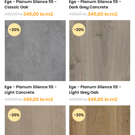
Ege - Planum Silence 55 -
Ege - Planum Silence 55 -
Classic Oak
Dark Grey Concrete
349,00
kr.
m2
349,00
kr.
m2
499,00
kr.
499,00
kr.
Den
Den
Den
Den
oprindelige
aktuelle
oprindelige
aktuelle
pris
pris
pris
pris
-30%
-30%
var:
er:
var:
er:
499,00 kr..
349,00 kr..
499,00 kr..
349,00 kr..
Ege - Planum Silence 55 -
Ege - Planum Silence 55 -
Light Concrete
Light Grey Oak
349,00
kr.
m2
349,00
kr.
m2
499,00
kr.
499,00
kr.
Den
Den
Den
Den
oprindelige
aktuelle
oprindelige
aktuelle
pris
pris
pris
pris
-30%
-30%
var:
er:
var:
er:
499,00 kr..
349,00 kr..
499,00 kr..
349,00 kr..