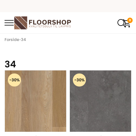
0
Forside
•
34
34
-30%
-30%