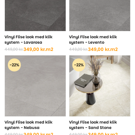
Vinyl Flise look med klik
Vinyl Flise look med klik
system - Lavarosa
system - Levento
349,00
kr.
m2
349,00
kr.
m2
449,00
kr.
449,00
kr.
Den
Den
Den
Den
oprindelige
aktuelle
oprindelige
aktuelle
pris
pris
pris
pris
-22%
-22%
var:
er:
var:
er:
449,00 kr..
349,00 kr..
449,00 kr..
349,00 kr..
Vinyl Flise look med klik
Vinyl Flise look med klik
system - Nebusa
system - Sand Stone
349,00
kr.
m2
349,00
kr.
m2
449,00
kr.
449,00
kr.