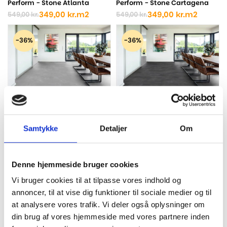
Perform - Stone Atlanta
Perform - Stone Cartagena
349,00
kr.
m2
349,00
kr.
m2
549,00
kr.
549,00
kr.
Den
Den
Den
Den
oprindelige
aktuelle
oprindelige
aktuelle
pris
pris
pris
pris
-36%
-36%
var:
er:
var:
er:
549,00 kr..
349,00 kr..
549,00 kr..
349,00 kr..
Ter Hürne - Luxury Vinyl Tiles
Ter Hürne - Luxury Vinyl Tiles
Samtykke
Detaljer
Om
Perform - Stone Malta
Perform - Stone Montreal
349,00
kr.
m2
349,00
kr.
m2
549,00
kr.
549,00
kr.
Den
Den
Den
Den
oprindelige
aktuelle
oprindelige
aktuelle
Denne hjemmeside bruger cookies
pris
pris
pris
pris
-36%
-36%
var:
er:
var:
er:
Vi bruger cookies til at tilpasse vores indhold og
549,00 kr..
349,00 kr..
549,00 kr..
349,00 kr..
annoncer, til at vise dig funktioner til sociale medier og til
at analysere vores trafik. Vi deler også oplysninger om
din brug af vores hjemmeside med vores partnere inden