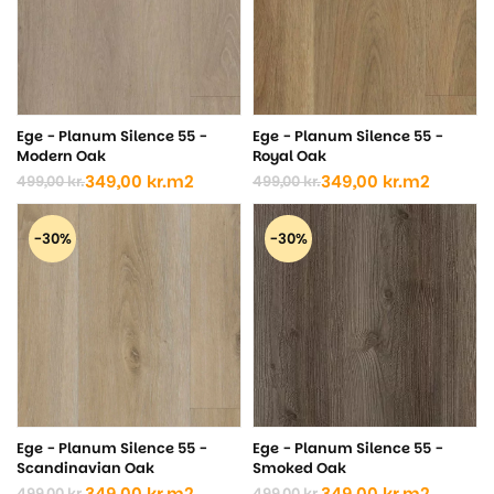
Ege - Planum Silence 55 -
Ege - Planum Silence 55 -
Modern Oak
Royal Oak
349,00
kr.
m2
349,00
kr.
m2
499,00
kr.
499,00
kr.
Den
Den
Den
Den
oprindelige
aktuelle
oprindelige
aktuelle
pris
pris
pris
pris
-30%
-30%
var:
er:
var:
er:
499,00 kr..
349,00 kr..
499,00 kr..
349,00 kr..
Ege - Planum Silence 55 -
Ege - Planum Silence 55 -
Scandinavian Oak
Smoked Oak
349,00
kr.
m2
349,00
kr.
m2
499,00
kr.
499,00
kr.