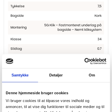
Tykkelse
7,5
Bagside
Kork
5G Klik – Fastmonteret underlag på
Montering
bagside – Nemt kliksystem
Klasse
34
Slidlag
0.7
Garanti
30 år
Bolig
Garanti
5 år
Samtykke
Detaljer
Om
Erhverv
Gulvvarme
Egnet til gulvvarme
Denne hjemmeside bruger cookies
Fas
4-sidet microfas
Vi bruger cookies til at tilpasse vores indhold og
Planketype
Sildeben
annoncer, til at vise dig funktioner til sociale medier og til