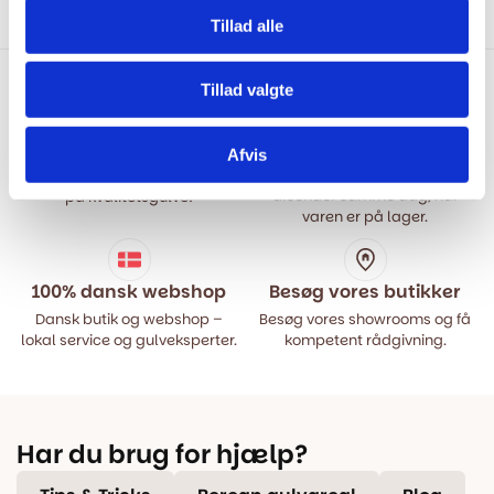
pris
pris
pris
pris
var:
er:
var:
er:
Tillad alle
499,00 kr..
399,00 kr..
499,00 kr..
399,00 kr..
Tillad valgte
Hurtig levering
Prisgaranti
Afvis
Bestil inden kl. 15.00 – vi
Vi har Danmarks billigste priser
afsender samme dag, når
på kvalitetsgulve!
varen er på lager.
100% dansk webshop
Besøg vores butikker
Dansk butik og webshop –
Besøg vores showrooms og få
lokal service og gulveksperter.
kompetent rådgivning.
Har du brug for hjælp?