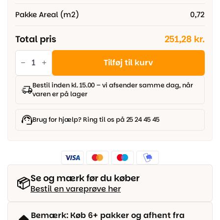
Pakke Areal (m2)
0,72
Total pris
251,28 kr.
Impressive
sildeben
Tilføj til kurv
-
Invisible
Oak
Bestil inden kl. 15.00 – vi afsender samme dag, når
antal
varen er på lager
Brug for hjælp? Ring til os på 25 24 45 45
Se og mærk før du køber
📦
Bestil en vareprøve her
Bemærk: Køb 6+ pakker og afhent fra