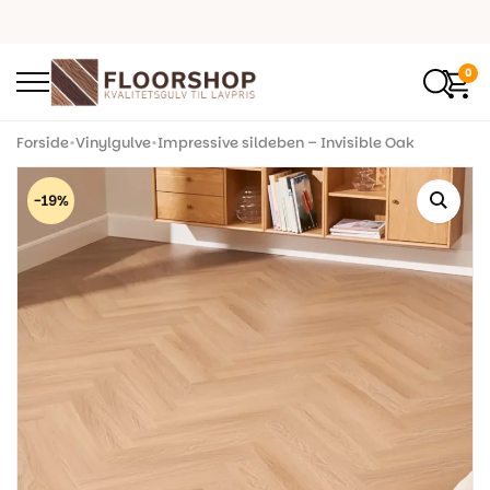
0
Forside
•
Vinylgulve
•
Impressive sildeben – Invisible Oak
-19%