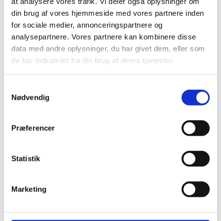
at analysere vores trafik. Vi deler også oplysninger om
din brug af vores hjemmeside med vores partnere inden
for sociale medier, annonceringspartnere og
analysepartnere. Vores partnere kan kombinere disse
Andre har også kigget
data med andre oplysninger, du har givet dem, eller som
de har indsamlet fra din brug af deres tjenester.
på...
Samtykkevalg
-20%
-20%
-
Nødvendig
Præferencer
Statistik
Vinylgulv - SPC Madison
Vinylgulv - SPC Cameron
Marketing
Stone XXL
Stone XXL
399,00
kr.
m2
399,00
kr.
m2
499,00
kr.
499,00
kr.
Den
Den
Den
Den
oprindelige
aktuelle
oprindelige
aktuelle