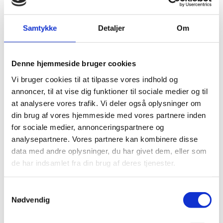
Samtykke
Detaljer
Om
Andre har også kigget
på...
Denne hjemmeside bruger cookies
Vi bruger cookies til at tilpasse vores indhold og
annoncer, til at vise dig funktioner til sociale medier og til
at analysere vores trafik. Vi deler også oplysninger om
din brug af vores hjemmeside med vores partnere inden
for sociale medier, annonceringspartnere og
analysepartnere. Vores partnere kan kombinere disse
data med andre oplysninger, du har givet dem, eller som
de har indsamlet fra din brug af deres tjenester.
Tæppefliser - Hercula Grå
Tæppefliser - Spectra
Antracit
249,00
kr.
m2
179,00
kr.
m2
Samtykkevalg
Nødvendig