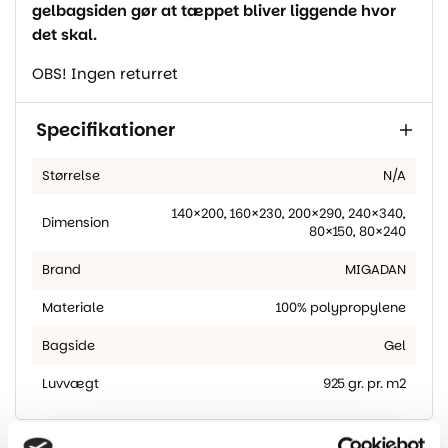
gelbagsiden gør at tæppet bliver liggende hvor
det skal.
OBS! Ingen returret
Specifikationer
Størrelse
N/A
140×200
,
160×230
,
200×290
,
240×340
,
Dimension
80×150
,
80×240
Brand
MIGADAN
Materiale
100% polypropylene
Bagside
Gel
Luvvægt
925 gr. pr. m2