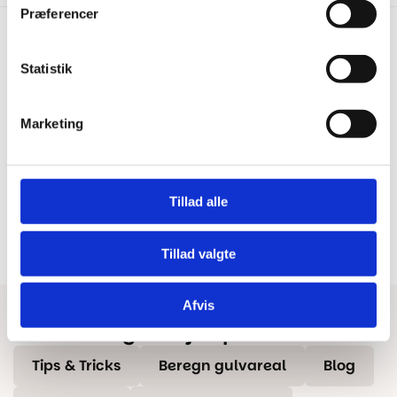
Præferencer
Statistik
Hurtig levering
Prisgaranti
Bestil inden kl. 15.00 – vi
Vi har Danmarks billigste priser
Marketing
afsender samme dag, når
på kvalitetsgulve!
varen er på lager.
100% dansk webshop
Besøg vores butikker
Tillad alle
Dansk butik og webshop –
Besøg vores showrooms og få
lokal service og gulveksperter.
kompetent rådgivning.
Tillad valgte
Afvis
Har du brug for hjælp?
Tips & Tricks
Beregn gulvareal
Blog