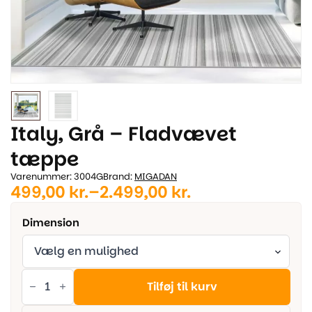
Italy, Grå – Fladvævet
tæppe
Varenummer: 3004G
Brand:
MIGADAN
499,00
kr.
–
2.499,00
kr.
Prisinterval:
499,00 kr.
Dimension
til
2.499,00 kr.
Italy,
Grå
Tilføj til kurv
-
Fladvævet