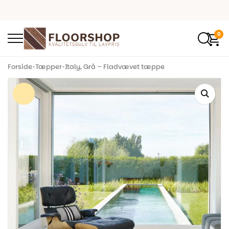
0
Forside
•
Tæpper
•
Italy, Grå – Fladvævet tæppe