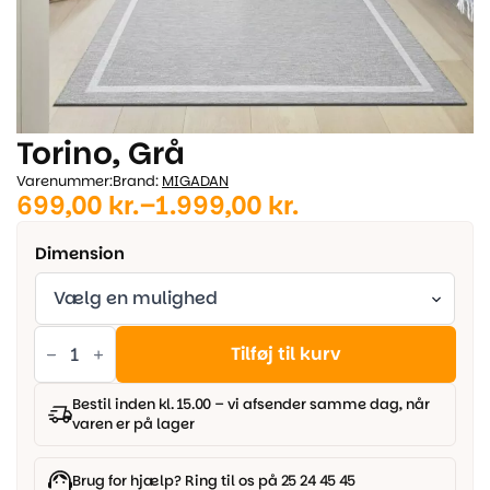
Torino, Grå
Varenummer:
Brand:
MIGADAN
699,00
kr.
–
1.999,00
kr.
Prisinterval:
699,00 kr.
Dimension
til
1.999,00 kr.
Torino,
Grå
Tilføj til kurv
antal
Bestil inden kl. 15.00 – vi afsender samme dag, når
varen er på lager
Brug for hjælp? Ring til os på 25 24 45 45