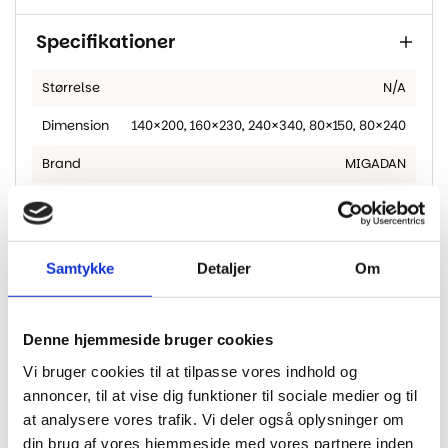
Specifikationer
Størrelse
N/A
Dimension
140×200
,
160×230
,
240×340
,
80×150
,
80×240
Brand
MIGADAN
Materiale
100% polypropylene
Bagside
Gel
Samtykke
Detaljer
Om
Luvvægt
925 gr. pr. m2
Denne hjemmeside bruger cookies
Vi bruger cookies til at tilpasse vores indhold og
annoncer, til at vise dig funktioner til sociale medier og til
Andre har også kigget
at analysere vores trafik. Vi deler også oplysninger om
på...
din brug af vores hjemmeside med vores partnere inden