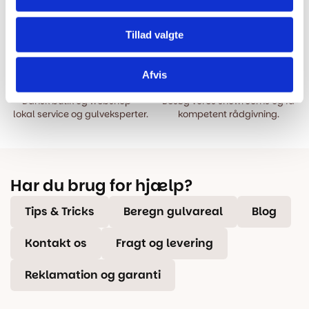
Bestil inden kl. 15.00 – vi
Vi har Danmarks billigste priser
afsender samme dag, når
på kvalitetsgulve!
Tillad valgte
varen er på lager.
Afvis
100% dansk webshop
Besøg vores butikker
Dansk butik og webshop –
Besøg vores showrooms og få
lokal service og gulveksperter.
kompetent rådgivning.
Har du brug for hjælp?
Tips & Tricks
Beregn gulvareal
Blog
Kontakt os
Fragt og levering
Reklamation og garanti