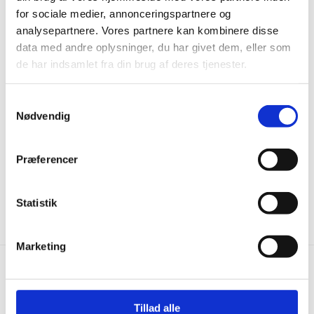
for sociale medier, annonceringspartnere og
analysepartnere. Vores partnere kan kombinere disse
data med andre oplysninger, du har givet dem, eller som
de har indsamlet fra din brug af deres tjenester.
Samtykkevalg
Nødvendig
Tæppefliser - Hercula Grå
Tæppefliser - Spectra
Præferencer
Antracit
249,00
kr.
m2
179,00
kr.
m2
Statistik
Marketing
Hurtig levering
Prisgaranti
Tillad alle