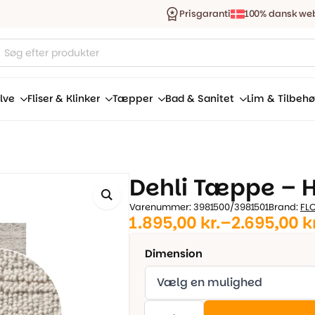
Prisgaranti
100% dansk we
ucts
ch
lve
Fliser & Klinker
Tæpper
Bad & Sanitet
Lim & Tilbehø
Dehli Tæppe – 
Varenummer: 3981500/3981501
Brand:
FL
1.895,00
kr.
–
2.695,00
k
Prisinterval:
1.895,00 kr.
Dimension
til
2.695,00 kr.
Dehli