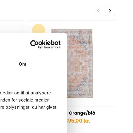
Hava
995
Om
 medier og til at analysere
nden for sociale medier,
e oplysninger, du har givet
Havana Tæppe - Orange/blå
Prisinterval:
995,00
kr.
–
1.395,00
kr.
995,00 kr.
til