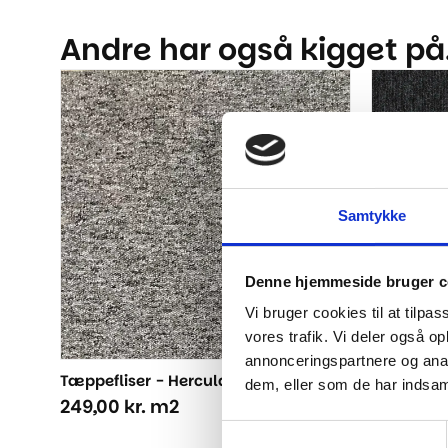
Andre har også kigget på.
Samtykke
Denne hjemmeside bruger c
Vi bruger cookies til at tilpas
vores trafik. Vi deler også 
annonceringspartnere og anal
Tæppefliser - Hercula Grå
Tæppeflis
dem, eller som de har indsaml
249,00
kr.
m2
179,00
kr
Samtykkevalg