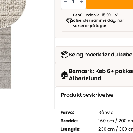
Tæppe
-
Håndvævet
råhvid
Bestil inden kl. 15.00 – vi
antal
afsender samme dag, når
varen er på lager
📦
Se og mærk før du købe
Bemærk: Køb 6+ pakker o
🏠
Albertslund
Produktbeskrivelse
Farve:
Råhvid
Bredde:
160 cm / 200 c
Længde:
230 cm / 300 c