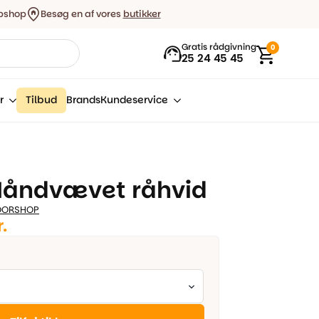
bshop
Besøg en af vores
butikker
Gratis rådgivning
0
25 24 45 45
r
Tilbud
Brands
Kundeservice
Håndvævet råhvid
OORSHOP
r.