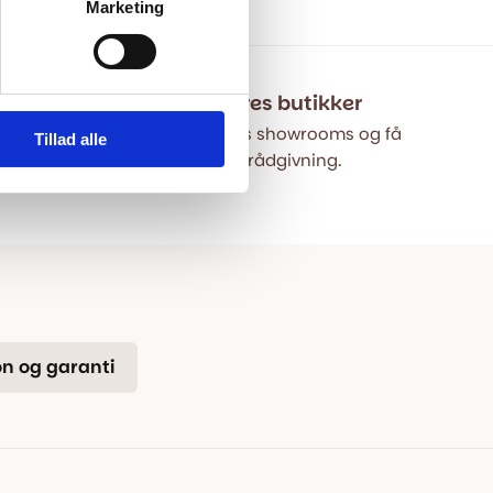
Marketing
1.395,00 kr.
hop
Besøg vores butikker
p – lokal
Besøg vores showrooms og få
Tillad alle
r.
kompetent rådgivning.
n og garanti