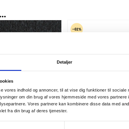
..
-61%
Detaljer
ookies
se vores indhold og annoncer, til at vise dig funktioner til sociale
oplysninger om din brug af vores hjemmeside med vores partnere i
ysepartnere. Vores partnere kan kombinere disse data med andr
er - Spectra Antracit
Rød løber i nålefilt - Hit
et fra din brug af deres tjenester.
.
m2
79,00
kr.
m2
200,00
kr.
Den
Den
oprindelige
aktuelle