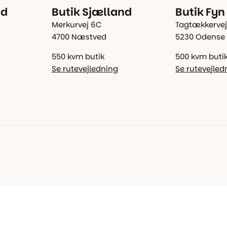
nd
Butik Sjælland
Butik Fyn
Merkurvej 6C
Tagtækkervej
4700 Næstved
5230 Odense
550 kvm butik
500 kvm buti
Se rutevejledning
Se rutevejled