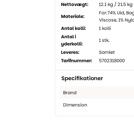
Nettovægt:
12.1 kg / 21.5 kg
For:74% Uld, Ba
Materiale:
Viscose, 1% Nylo
Antal kolli:
1 kolli
Antal i
1 stk.
yderkolli:
Leveres:
Samlet
Tarifnummer:
5702318000
Specifikationer
Brand
Dimension