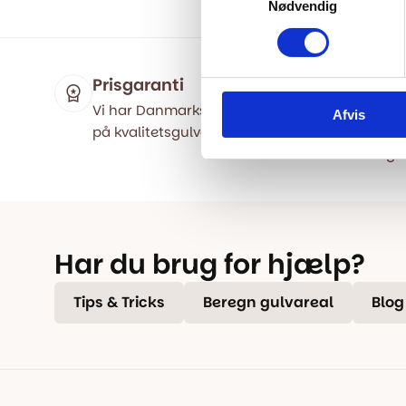
Nødvendig
Prisgaranti
Hur
Vi har Danmarks billigste priser
Besti
Afvis
på kvalitetsgulve!
samm
lager
Har du brug for hjælp?
Tips & Tricks
Beregn gulvareal
Blog