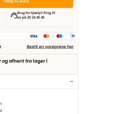
Tilføj til kurv
Brug for hjælp? Ring til
os på 25 24 45 45
r
Bestil en vareprøve her
g afhent fra lager i
m
m