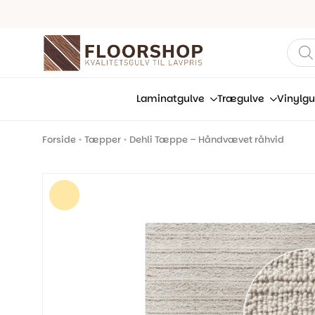
Prod
sear
Laminatgulve
Trægulve
Vinylgu
Forside
•
Tæpper
•
Dehli Tæppe – Håndvævet råhvid