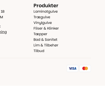
Produkter
 1B
Laminatgulve
 M
Trægulve
Vinylgulve
k
Fliser & Klinker
ning
Tæpper
Bad & Sanitet
Lim & Tilbehør
Tilbud