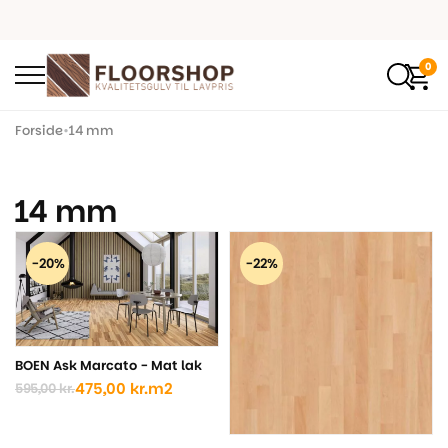
0
Forside
•
14 mm
14 mm
-20%
-22%
BOEN Ask Marcato - Mat lak
475,00
kr.
m2
595,00
kr.
Den
Den
oprindelige
aktuelle
pris
pris