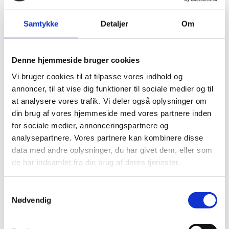
Moland Molaloc+ Rustica Bred
Samtykke
Detaljer
Om
Planke, Eg Living Hvid olie
525,00
kr.
m2
619,00
kr.
Den
Den
oprindelige
aktuelle
Denne hjemmeside bruger cookies
pris
pris
-24%
-24%
var:
er:
Vi bruger cookies til at tilpasse vores indhold og
619,00 kr..
525,00 kr..
annoncer, til at vise dig funktioner til sociale medier og til
at analysere vores trafik. Vi deler også oplysninger om
din brug af vores hjemmeside med vores partnere inden
for sociale medier, annonceringspartnere og
analysepartnere. Vores partnere kan kombinere disse
data med andre oplysninger, du har givet dem, eller som
Parador Trægulv Trendtime 8
Parador Trægulv Trendtime 8
de har indsamlet fra din brug af deres tjenester.
- Eg handcrafted
- Eg limed handcrafted
630,00
kr.
m2
630,00
kr.
m2
830,00
kr.
830,00
kr.
Den
Den
Den
Den
Samtykkevalg
oprindelige
aktuelle
oprindelige
aktuelle
Nødvendig
pris
pris
pris
pris
-23%
-23%
var:
er:
var:
er:
830,00 kr..
630,00 kr..
830,00 kr..
630,00 kr..