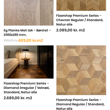
Floorshop Premium Series -
Chevron Regular / Standard,
Natur olie
2.089,00
kr.
m2
Eg Planke Mat lak - Børstet -
1900x180 mm.
605,00
kr.
m2
895,00
kr.
Den
Den
oprindelige
aktuelle
pris
pris
var:
er:
895,00 kr..
605,00 kr..
Floorshop Premium Series -
Diamond Irregular / Valnød,
Standard, Natur olie
2.689,00
kr.
m2
Floorshop Premium Series -
Diamond Regular / Standard,
Natur olie