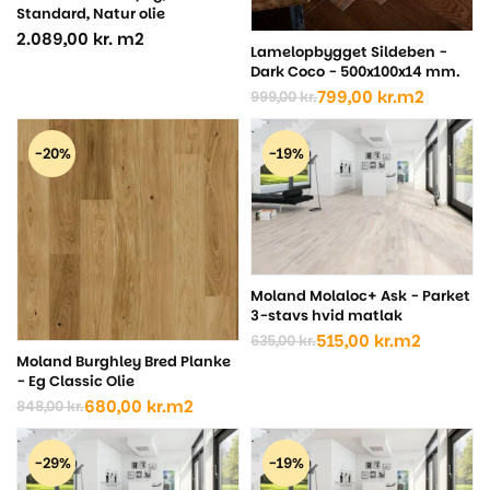
Standard, Natur olie
2.089,00
kr.
m2
Lamelopbygget Sildeben -
Dark Coco - 500x100x14 mm.
799,00
kr.
m2
999,00
kr.
Den
Den
oprindelige
aktuelle
pris
pris
-20%
-19%
var:
er:
999,00 kr..
799,00 kr..
Moland Molaloc+ Ask - Parket
3-stavs hvid matlak
515,00
kr.
m2
635,00
kr.
Den
Den
Moland Burghley Bred Planke
oprindelige
aktuelle
- Eg Classic Olie
pris
pris
680,00
kr.
m2
var:
er:
848,00
kr.
Den
Den
635,00 kr..
515,00 kr..
oprindelige
aktuelle
pris
pris
-29%
-19%
var:
er: