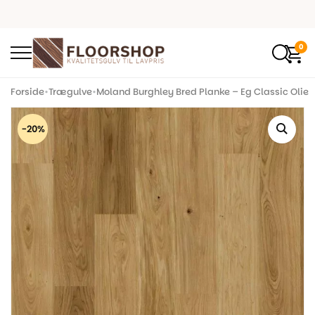
0
Forside
•
Trægulve
•
Moland Burghley Bred Planke – Eg Classic Olie
-20%