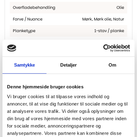
Overfladebehandling
Olie
Farve / Nuance
Mørk, Mørk olie, Natur
Planketype
1-stav / planke
Slidlag
2.5
Tykkelse
14 mm
Samtykke
Detaljer
Om
Limfri loc – M5 låsesystem –
Montering
svømmende lægning
Brand
MOLAND
Denne hjemmeside bruger cookies
M2 Pr. Pakke
2.77
Vi bruger cookies til at tilpasse vores indhold og
annoncer, til at vise dig funktioner til sociale medier og til
Fas
2-sidet fas
at analysere vores trafik. Vi deler også oplysninger om
Gulvvarme
Egnet til gulvvarme
din brug af vores hjemmeside med vores partnere inden
for sociale medier, annonceringspartnere og
analysepartnere. Vores partnere kan kombinere disse