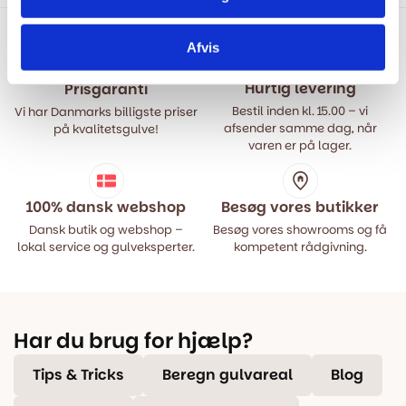
649,00 kr..
479,00 kr..
Afvis
Hurtig levering
Prisgaranti
Bestil inden kl. 15.00 – vi
Vi har Danmarks billigste priser
afsender samme dag, når
på kvalitetsgulve!
varen er på lager.
100% dansk webshop
Besøg vores butikker
Dansk butik og webshop –
Besøg vores showrooms og få
lokal service og gulveksperter.
kompetent rådgivning.
Har du brug for hjælp?
Tips & Tricks
Beregn gulvareal
Blog