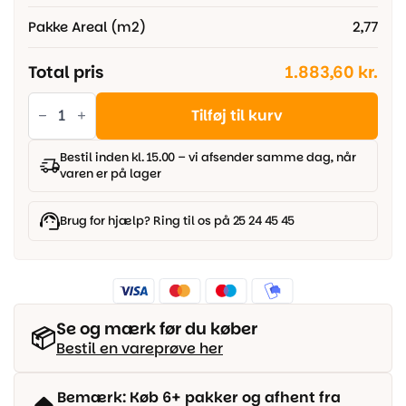
Pakke Areal (m2)
2,77
Total pris
1.883,60 kr.
Moland
Burghley
Tilføj til kurv
Bred
Planke
-
Bestil inden kl. 15.00 – vi afsender samme dag, når
Eg
varen er på lager
Classic
Olie
antal
Brug for hjælp? Ring til os på 25 24 45 45
Se og mærk før du køber
📦
Bestil en vareprøve her
Bemærk: Køb 6+ pakker og afhent fra