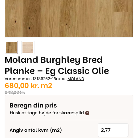
Moland Burghley Bred
Planke – Eg Classic Olie
Varenummer: 13186262-1
Brand:
MOLAND
Den
Den
680,00
kr.
m2
oprindelige
aktuelle
848,00
kr.
pris
pris
Beregn din pris
var:
er:
Husk at tage højde for skærespild
848,00 kr..
680,00 kr..
Angiv antal kvm (m2)