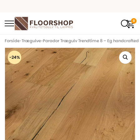
0
Forside
•
Trægulve
•
Parador Trægulv Trendtime 8 – Eg handcrafted
-24%