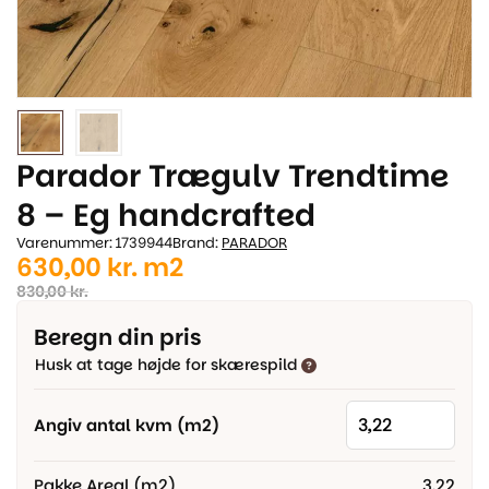
Parador Trægulv Trendtime
8 – Eg handcrafted
Varenummer: 1739944
Brand:
PARADOR
Den
Den
630,00
kr.
m2
oprindelige
aktuelle
830,00
kr.
pris
pris
Beregn din pris
var:
er:
Husk at tage højde for skærespild
830,00 kr..
630,00 kr..
Angiv antal kvm (m2)
Pakke Areal (m2)
3,22