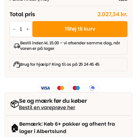
Total pris
2.027,34 kr.
Parador
Trægulv
Tilføj til kurv
Trendtime
8
-
Bestil inden kl. 15.00 – vi afsender samme dag, når
Eg
varen er på lager
handcrafted
antal
Brug for hjælp? Ring til os på 25 24 45 45
Se og mærk før du køber
📦
Bestil en vareprøve her
Bemærk: Køb 6+ pakker og afhent fra
🏠
lager i Albertslund