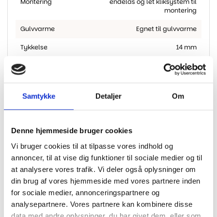
Montering
endelås og let kliksystem til
montering
Gulvvarme
Egnet til gulvvarme
Tykkelse
14 mm
Træsorter
Eg
Planketype
planke
Samtykke
Detaljer
Om
Farve / Nuance
Brun
Overfladebehandling
Naturligt olieret plus
Denne hjemmeside bruger cookies
Vi bruger cookies til at tilpasse vores indhold og
annoncer, til at vise dig funktioner til sociale medier og til
at analysere vores trafik. Vi deler også oplysninger om
din brug af vores hjemmeside med vores partnere inden
Andre har også kigget
for sociale medier, annonceringspartnere og
på...
analysepartnere. Vores partnere kan kombinere disse
data med andre oplysninger, du har givet dem, eller som