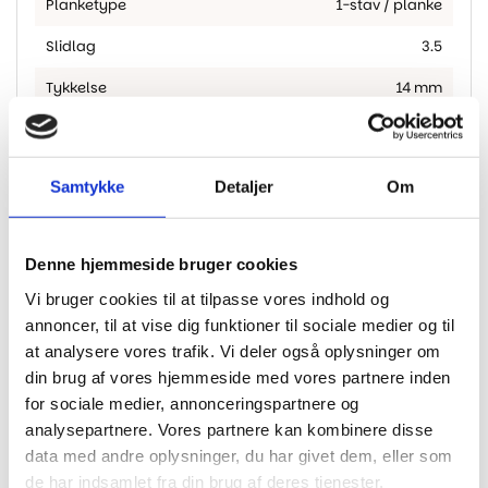
Planketype
1-stav / planke
Slidlag
3.5
Tykkelse
14 mm
Montering
Let 5G kliksystem
Brand
BOEN
Samtykke
Detaljer
Om
Fas
2-sidet fas
M2 Pr. Pakke
3.04
Denne hjemmeside bruger cookies
Sortering
Classic
Vi bruger cookies til at tilpasse vores indhold og
annoncer, til at vise dig funktioner til sociale medier og til
Garanti
25 år
at analysere vores trafik. Vi deler også oplysninger om
din brug af vores hjemmeside med vores partnere inden
Gulvvarme
Egnet til gulvvarme
for sociale medier, annonceringspartnere og
analysepartnere. Vores partnere kan kombinere disse
data med andre oplysninger, du har givet dem, eller som
de har indsamlet fra din brug af deres tjenester.