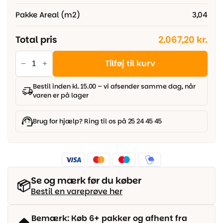
Pakke Areal (m2)
3,04
Total pris
2.067,20 kr.
BOEN
Eg
Tilføj til kurv
-
Hvid
Andante
Bestil inden kl. 15.00 – vi afsender samme dag, når
-
varen er på lager
Planke
antal
Brug for hjælp? Ring til os på 25 24 45 45
Se og mærk før du køber
📦
Bestil en vareprøve her
Bemærk: Køb 6+ pakker og afhent fra