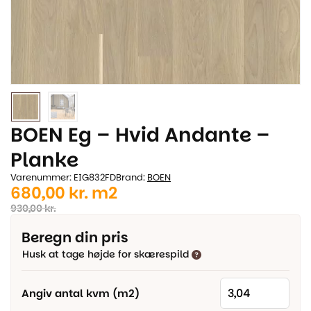
BOEN Eg – Hvid Andante –
Planke
Varenummer: EIG832FD
Brand:
BOEN
Den
Den
680,00
kr.
m2
oprindelige
aktuelle
930,00
kr.
pris
pris
Beregn din pris
var:
er:
Husk at tage højde for skærespild
930,00 kr..
680,00 kr..
Angiv antal kvm (m2)