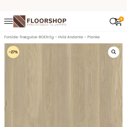
0
Forside
•
Trægulve
•
BOEN Eg – Hvid Andante – Planke
-27%