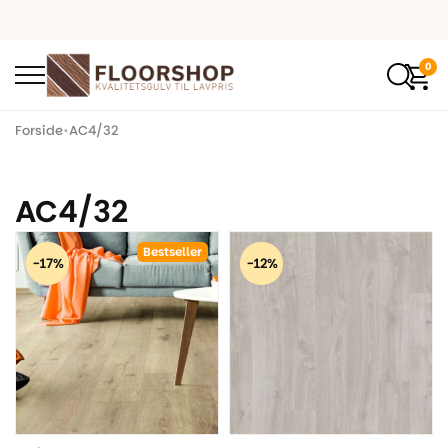
0
Forside
•
AC4/32
AC4/32
Bestseller
-17%
-12%