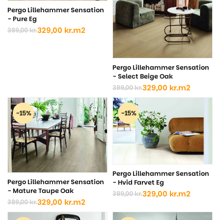
Pergo Lillehammer Sensation
- Pure Eg
329,00
kr.
m2
389,00
kr.
Den
Den
oprindelige
aktuelle
pris
pris
var:
er:
Pergo Lillehammer Sensation
389,00 kr..
329,00 kr..
- Select Beige Oak
329,00
kr.
m2
389,00
kr.
Den
Den
oprindelige
aktuelle
pris
pris
-15%
-15%
var:
er:
389,00 kr..
329,00 kr..
Pergo Lillehammer Sensation
Pergo Lillehammer Sensation
- Hvid Farvet Eg
- Mature Taupe Oak
329,00
kr.
m2
389,00
kr.
Den
Den
329,00
kr.
m2
389,00
kr.
Den
Den
oprindelige
aktuelle
oprindelige
aktuelle
pris
pris