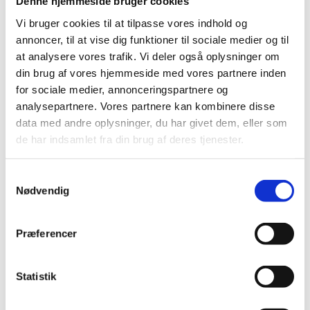
England Oak
Denne hjemmeside bruger cookies
299,00
kr.
m2
349,00
kr.
Den
Den
Vi bruger cookies til at tilpasse vores indhold og
oprindelige
aktuelle
Pergo Lillehammer Sensation
annoncer, til at vise dig funktioner til sociale medier og til
pris
pris
- Pure mist Oak
at analysere vores trafik. Vi deler også oplysninger om
var:
er:
329,00
kr.
m2
389,00
kr.
Den
Den
349,00 kr..
299,00 kr..
din brug af vores hjemmeside med vores partnere inden
oprindelige
aktuelle
for sociale medier, annonceringspartnere og
pris
pris
-15%
-15%
var:
er:
analysepartnere. Vores partnere kan kombinere disse
389,00 kr..
329,00 kr..
data med andre oplysninger, du har givet dem, eller som
de har indsamlet fra din brug af deres tjenester.
Samtykkevalg
Pergo Lillehammer Sensation
Nødvendig
- Pure Grey Oak
329,00
kr.
m2
389,00
kr.
Den
Den
oprindelige
aktuelle
Pergo Lillehammer Sensation
Præferencer
pris
pris
- Pure Brown Oak
var:
er:
329,00
kr.
m2
389,00
kr.
Den
Den
389,00 kr..
329,00 kr..
oprindelige
aktuelle
Statistik
pris
pris
-15%
-15%
var:
er: