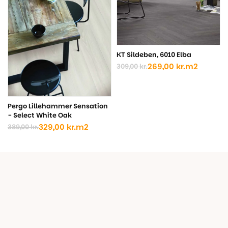
KT Sildeben, 6010 Elba
269,00
kr.
m2
309,00
kr.
Den
Den
oprindelige
aktuelle
pris
pris
var:
er:
Pergo Lillehammer Sensation
309,00 kr..
269,00 kr..
- Select White Oak
329,00
kr.
m2
389,00
kr.
Den
Den
oprindelige
aktuelle
pris
pris
var:
er:
389,00 kr..
329,00 kr..