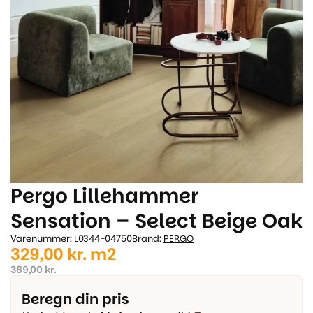
Pergo Lillehammer
Sensation – Select Beige Oak
Varenummer: L0344-04750
Brand:
PERGO
Den
Den
329,00
kr.
m2
oprindelige
aktuelle
389,00
kr.
pris
pris
Beregn din pris
var:
er: