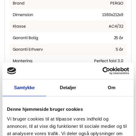
Brand
PERGO
Dimension
1380x212x9
Klasse
AC4/32
Garanti Bolig
25 år
Garanti Erhverv
5 år
Montering
Perfect fold 3.0
M2 Pr. Pakke
2.048
M2 Pr. Palle
90.11
Samtykke
Detaljer
Om
Fas
4-sidet fas
Denne hjemmeside bruger cookies
Vi bruger cookies til at tilpasse vores indhold og
annoncer, til at vise dig funktioner til sociale medier og til
Har du husket?
at analysere vores trafik. Vi deler også oplysninger om