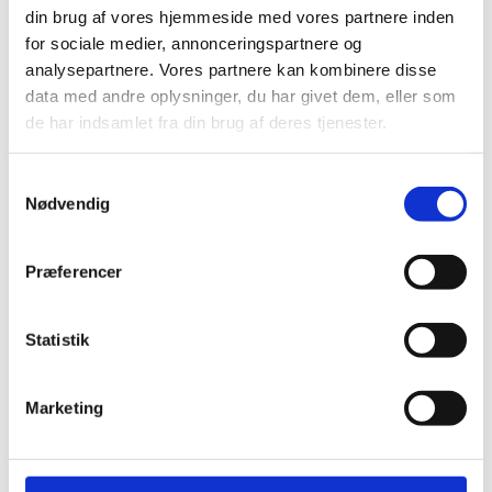
din brug af vores hjemmeside med vores partnere inden
for sociale medier, annonceringspartnere og
analysepartnere. Vores partnere kan kombinere disse
data med andre oplysninger, du har givet dem, eller som
de har indsamlet fra din brug af deres tjenester.
Samtykkevalg
HARO Natur Kork underlag 10
NO NOISE EXTREME Compact
m2
m/dampsp
Nødvendig
490,00
kr.
459,00
kr.
Præferencer
Statistik
Marketing
Andre har også kigget
på...