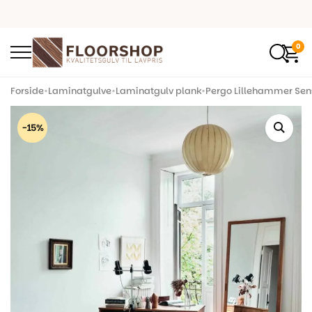
0
Forside
•
Laminatgulve
•
Laminatgulv plank
•
Pergo Lillehammer Sens
-15%