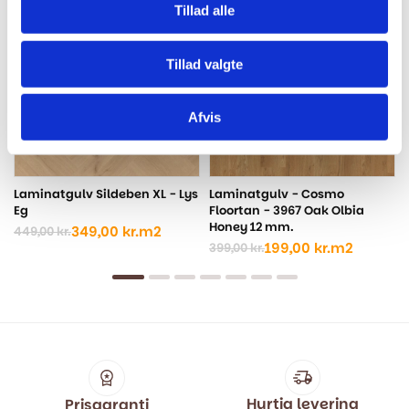
Tillad alle
-22%
-50%
-
Tillad valgte
Afvis
Laminatgulv Sildeben XL - Lys
Laminatgulv - Cosmo
Eg
Floortan - 3967 Oak Olbia
Honey 12 mm.
349,00
kr.
m2
449,00
kr.
Den
Den
199,00
kr.
m2
399,00
kr.
oprindelige
aktuelle
Den
Den
pris
pris
oprindelige
aktuelle
var:
er:
pris
pris
449,00 kr..
349,00 kr..
var:
er:
399,00 kr..
199,00 kr..
Hurtig levering
Prisgaranti