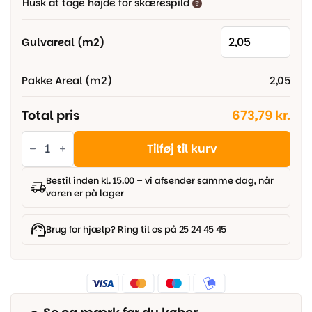
Husk at tage højde for skærespild
389,00 kr..
329,00 kr..
Gulvareal (m2)
Pakke Areal (m2)
2,05
Total pris
673,79 kr.
Pergo
Lillehammer
Tilføj til kurv
Sensation
-
Select
Bestil inden kl. 15.00 – vi afsender samme dag, når
Beige
varen er på lager
Oak
antal
Brug for hjælp? Ring til os på 25 24 45 45