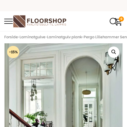
0
Forside
•
Laminatgulve
•
Laminatgulv plank
•
Pergo Lillehammer Sen
-15%