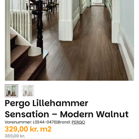
Pergo Lillehammer
Sensation – Modern Walnut
Varenummer: L0344-04761
Brand:
PERGO
Den
Den
329,00
kr.
m2
oprindelige
aktuelle
389,00
kr.