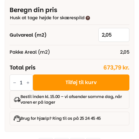
pris
pris
Beregn din pris
var:
er:
Husk at tage højde for skærespild
389,00 kr..
329,00 kr..
Gulvareal (m2)
Pakke Areal (m2)
2,05
Total pris
673,79 kr.
Pergo
Lillehammer
Tilføj til kurv
Sensation
-
Modern
Bestil inden kl. 15.00 – vi afsender samme dag, når
Walnut
varen er på lager
antal
Brug for hjælp? Ring til os på 25 24 45 45