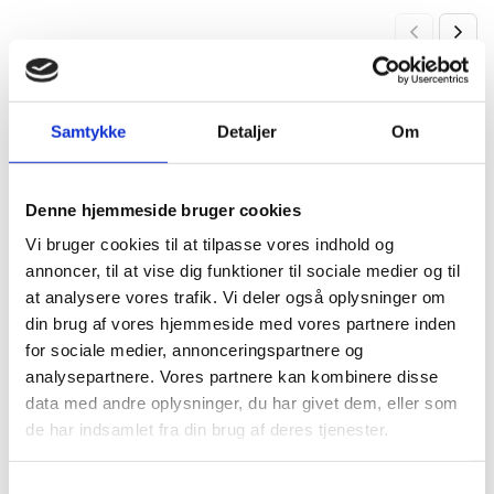
Har du husket?
Samtykke
Detaljer
Om
Denne hjemmeside bruger cookies
HARO Natur Kork underlag 10
NO NOISE EXTREME Compact
Vi bruger cookies til at tilpasse vores indhold og
m2
m/dampsp
annoncer, til at vise dig funktioner til sociale medier og til
490,00
kr.
459,00
kr.
at analysere vores trafik. Vi deler også oplysninger om
din brug af vores hjemmeside med vores partnere inden
for sociale medier, annonceringspartnere og
analysepartnere. Vores partnere kan kombinere disse
data med andre oplysninger, du har givet dem, eller som
de har indsamlet fra din brug af deres tjenester.
Andre har også kigget
Samtykkevalg