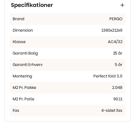
Specifikationer
Brand
PERGO
Dimension
1380x212x9
Klasse
AC4/32
Garanti Bolig
25 år
Garanti Erhverv
5 år
Montering
Perfect fold 3.0
M2 Pr. Pakke
2.048
M2 Pr. Palle
90.11
Fas
4-sidet fas