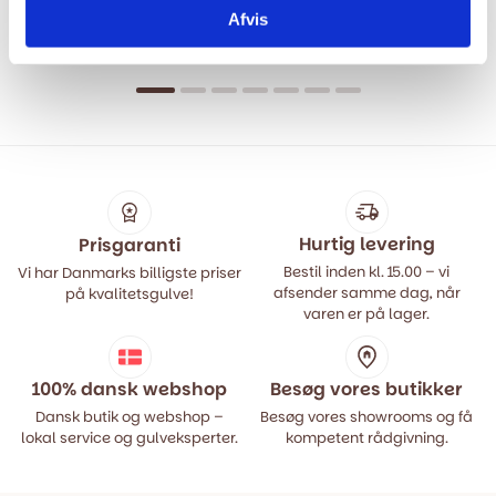
Eg
Floortan - 3967 Oak Olbia
Afvis
Honey 12 mm.
349,00
kr.
m2
449,00
kr.
Den
Den
199,00
kr.
m2
399,00
kr.
oprindelige
aktuelle
Den
Den
pris
pris
oprindelige
aktuelle
var:
er:
pris
pris
449,00 kr..
349,00 kr..
var:
er:
399,00 kr..
199,00 kr..
Hurtig levering
Prisgaranti
Bestil inden kl. 15.00 – vi
Vi har Danmarks billigste priser
afsender samme dag, når
på kvalitetsgulve!
varen er på lager.
100% dansk webshop
Besøg vores butikker
Dansk butik og webshop –
Besøg vores showrooms og få
lokal service og gulveksperter.
kompetent rådgivning.