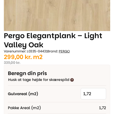
Pergo Elegantplank – Light
Valley Oak
Varenummer: L0335-04431
Brand:
PERGO
Den
Den
299,00
kr.
m2
oprindelige
aktuelle
339,00
kr.
pris
pris
Beregn din pris
var:
er:
Husk at tage højde for skærespild
339,00 kr..
299,00 kr..
Gulvareal (m2)
Pakke Areal (m2)
1,72