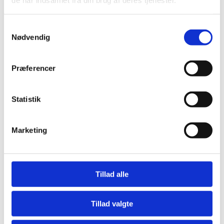
Samtykkevalg
Nødvendig
Præferencer
Andre har også kigget
på...
Statistik
-22%
-50%
-
Marketing
Tillad alle
Tillad valgte
Laminatgulv Sildeben XL - Lys
Laminatgulv - Cosmo