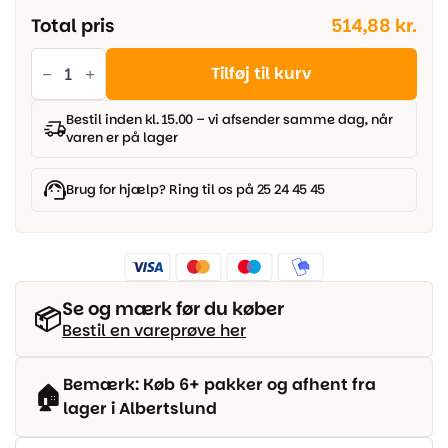
Total pris
514,88 kr.
Pergo
Elegantplank
Tilføj til kurv
-
Light
Valley
Bestil inden kl. 15.00 – vi afsender samme dag, når
Oak
varen er på lager
antal
Brug for hjælp? Ring til os på 25 24 45 45
Se og mærk før du køber
📦
Bestil en vareprøve her
Bemærk: Køb 6+ pakker og afhent fra
🏠
lager i Albertslund