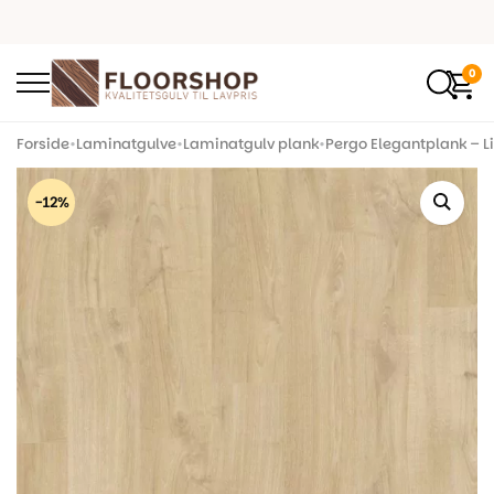
0
Forside
•
Laminatgulve
•
Laminatgulv plank
•
Pergo Elegantplank – L
-12%