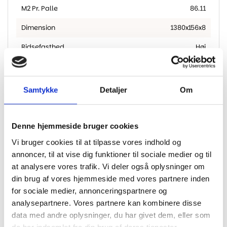
M2 Pr. Palle
86.11
Dimension
1380x156x8
Ridsefasthed
Høj
Samtykke
Detaljer
Om
Har du husket?
Denne hjemmeside bruger cookies
Vi bruger cookies til at tilpasse vores indhold og
annoncer, til at vise dig funktioner til sociale medier og til
at analysere vores trafik. Vi deler også oplysninger om
din brug af vores hjemmeside med vores partnere inden
for sociale medier, annonceringspartnere og
HARO Natur Kork underlag 10
NO NOISE EXTREME Compact
analysepartnere. Vores partnere kan kombinere disse
m2
m/dampsp
data med andre oplysninger, du har givet dem, eller som
490,00
kr.
459,00
kr.
de har indsamlet fra din brug af deres tjenester.