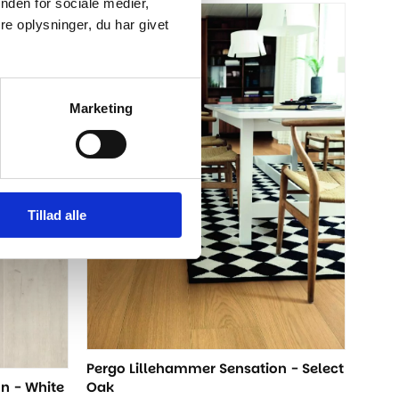
oprindelige
aktuelle
nden for sociale medier,
pris
pris
e oplysninger, du har givet
-15%
var:
er:
389,00 kr..
329,00 kr..
Marketing
Tillad alle
Pergo Lillehammer Sensation - Select
n - White
Oak