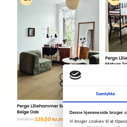
Pergo Lil
Mature T
3
389,00
kr.
Den
Den
oprindel
aktuelle
pris
pris
var:
er:
Samtykke
389,00 kr
329,00 kr
Pergo Lillehammer Sensation - Select
Beige Oak
Denne hjemmeside bruger c
329,00
kr.
m2
389,00
kr.
Den
Den
Vi bruger cookies til at tilpas