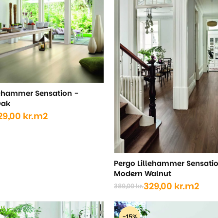
lehammer Sensation -
Oak
29,00
kr.
m2
ige
..
..
Pergo Lillehammer Sensatio
Modern Walnut
329,00
kr.
m2
389,00
kr.
Den
Den
oprindelige
aktuelle
pris
pris
-15%