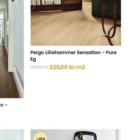
Pergo Lillehammer Sensation - Pure
Eg
329,00
kr.
m2
389,00
kr.
Den
Den
oprindelige
aktuelle
pris
pris
var:
er:
389,00 kr..
329,00 kr..
n -
-15%