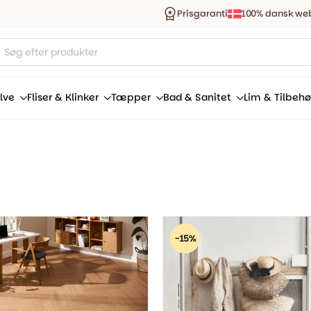
Prisgaranti
100% dansk we
ucts
ch
lve
Fliser & Klinker
Tæpper
Bad & Sanitet
Lim & Tilbehø
-15%