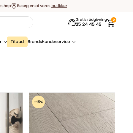
bshop
Besøg en af vores
butikker
Gratis rådgivning
0
25 24 45 45
r
Tilbud
Brands
Kundeservice
-15%