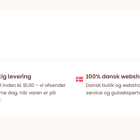
tig levering
100% dansk webs
l inden kl. 15.00 – vi afsender
Dansk butik og websho
e dag, når varen er på
service og gulveksperte
.