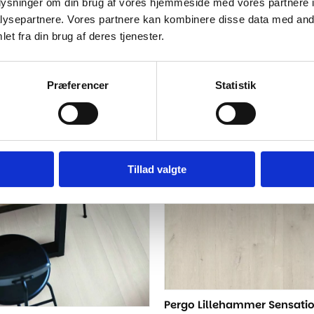
oplysninger om din brug af vores hjemmeside med vores partnere i
ysepartnere. Vores partnere kan kombinere disse data med andr
-15%
et fra din brug af deres tjenester.
Præferencer
Statistik
Tillad valgte
Pergo Lillehammer Sensatio