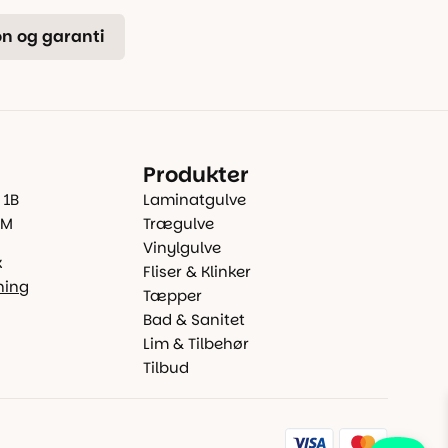
n og garanti
Produkter
 1B
Laminatgulve
 M
Trægulve
Vinylgulve
k
Fliser & Klinker
ning
Tæpper
Bad & Sanitet
Lim & Tilbehør
Tilbud