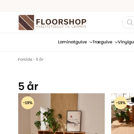
Prod
sear
Laminatgulve
Trægulve
Vinylgu
Forside
•
5 år
5 år
-19%
-19%