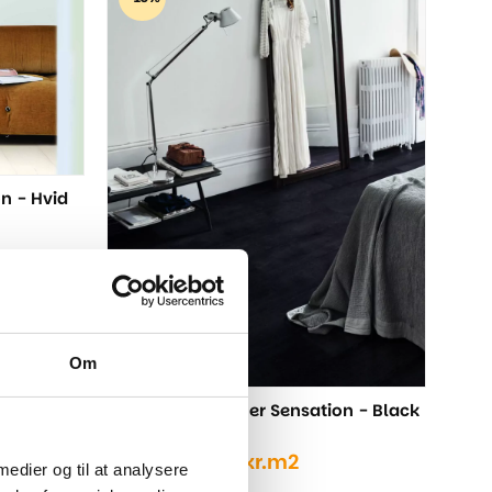
n - Hvid
Om
Pergo Lillehammer Sensation - Black
Painted Oak
329,00
kr.
m2
389,00
kr.
Den
Den
 medier og til at analysere