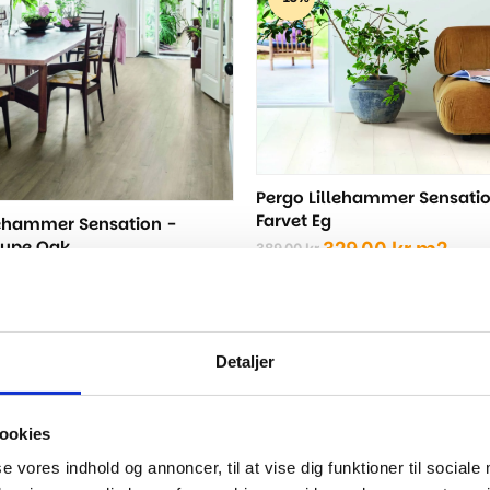
var:
er:
389,00 kr..
329,00 kr..
Pergo Lillehammer Sensatio
Farvet Eg
lehammer Sensation -
aupe Oak
329,00
kr.
m2
389,00
kr.
Den
Den
29,00
kr.
m2
oprindelige
aktuelle
pris
pris
ige
var:
er:
389,00 kr..
329,00 kr..
Detaljer
..
..
ookies
se vores indhold og annoncer, til at vise dig funktioner til sociale