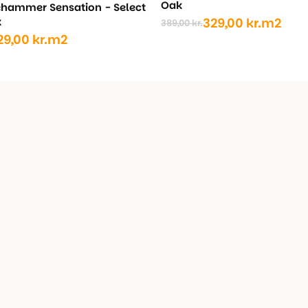
Oak
lehammer Sensation - Select
k
329,00
kr.
m2
389,00
kr.
Den
Den
29,00
kr.
m2
oprindelige
aktuelle
pris
pris
ige
var:
er:
389,00 kr..
329,00 kr..
..
..