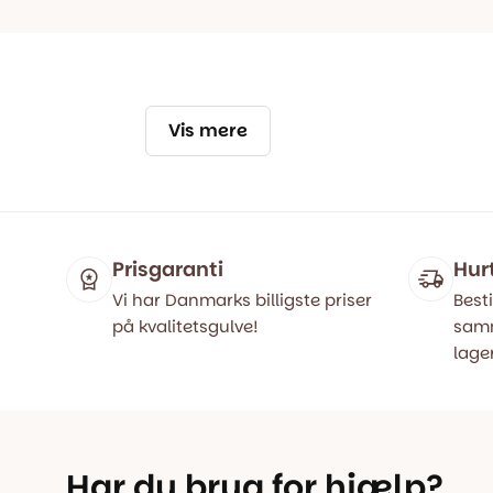
Vis mere
Prisgaranti
Hur
Vi har Danmarks billigste priser
Besti
på kvalitetsgulve!
samm
lager
Har du brug for hjælp?