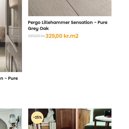
Pergo Lillehammer Sensation - Pure
Grey Oak
329,00
kr.
m2
389,00
kr.
Den
Den
oprindelige
aktuelle
pris
pris
var:
er:
389,00 kr..
329,00 kr..
n - Pure
-15%