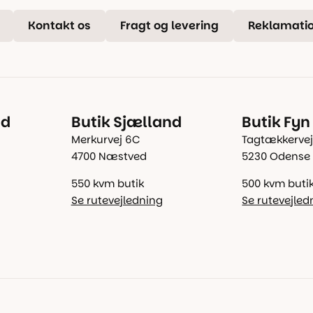
Kontakt os
Fragt og levering
Reklamatio
nd
Butik Sjælland
Butik Fyn
Merkurvej 6C
Tagtækkervej
4700 Næstved
5230 Odense
550 kvm butik
500 kvm buti
Se rutevejledning
Se rutevejled