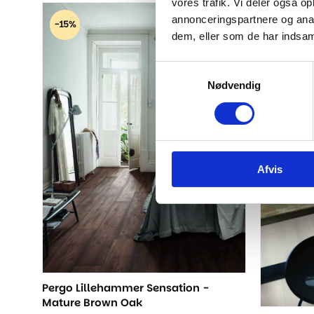
oprindelige
aktuelle
vores trafik. Vi deler også 
pris
pris
annonceringspartnere og anal
-15%
-15%
var:
er:
dem, eller som de har indsaml
389,00 kr..
329,00 kr..
Samtykkevalg
Nødvendig
Afvis
Pergo Lillehammer Sensation -
Mature Brown Oak