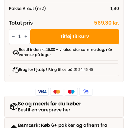
Pakke Areal (m2)
1,90
Total pris
569,30 kr.
Parador
vinyl
Tilføj til kurv
Classic
2070
-
Bestil inden kl. 15.00 – vi afsender samme dag, når
Eg
varen er på lager
Oxford
mørkebrun
antal
Brug for hjælp? Ring til os på 25 24 45 45
Se og mærk før du køber
📦
Bestil en vareprøve her
Bemærk: Køb 6+ pakker og afhent fra