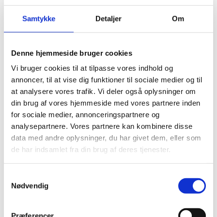
Brand
PARADOR
Samtykke
Detaljer
Om
Dimension
1209x225x6
Tykkelse I
6
Mm
Denne hjemmeside bruger cookies
Bagside
Indbygget underlag
Vi bruger cookies til at tilpasse vores indhold og
annoncer, til at vise dig funktioner til sociale medier og til
M2 Pr. Pakke
1.904
at analysere vores trafik. Vi deler også oplysninger om
Fas
4-sidet fas
din brug af vores hjemmeside med vores partnere inden
for sociale medier, annonceringspartnere og
Klasse
33
analysepartnere. Vores partnere kan kombinere disse
data med andre oplysninger, du har givet dem, eller som
Safe-lock pro, for sikker og nem
Montering
montering
de har indsamlet fra din brug af deres tjenester.
Gulvvarme
Egnet til gulvvarme
Samtykkevalg
Nødvendig
Præferencer