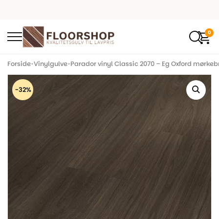
0
Forside
•
Vinylgulve
•
Parador vinyl Classic 2070 – Eg Oxford mørkeb
-32%