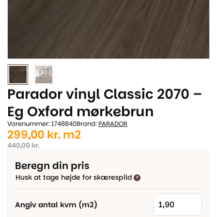
Parador vinyl Classic 2070 –
Eg Oxford mørkebrun
Varenummer: 1748840
Brand:
PARADOR
Den
Den
299,00
kr.
m2
oprindelige
aktuelle
440,00
kr.
pris
pris
Beregn din pris
var:
er:
Husk at tage højde for skærespild
440,00 kr..
299,00 kr..
Angiv antal kvm (m2)