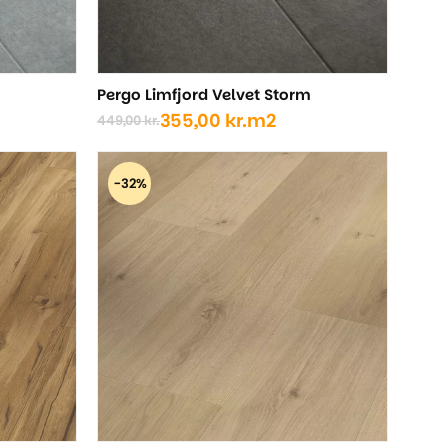
Pergo Limfjord Velvet Storm
355,00
kr.
m2
449,00
kr.
Den
Den
oprindelige
aktuelle
pris
pris
-32%
var:
er:
449,00 kr..
355,00 kr..