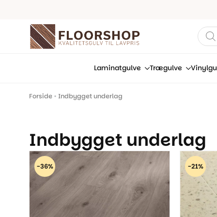
Prod
sear
Laminatgulve
Trægulve
Vinylgu
Forside
•
Indbygget underlag
Indbygget underlag
-36%
-21%