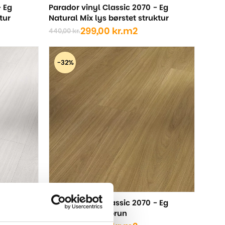
- Eg
Parador vinyl Classic 2070 - Eg
tur
Natural Mix lys børstet struktur
299,00
kr.
m2
440,00
kr.
Den
Den
oprindelige
aktuelle
pris
pris
-32%
var:
er:
440,00 kr..
299,00 kr..
- Eg
Parador vinyl Classic 2070 - Eg
Oxford karamelbrun