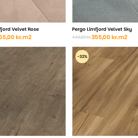
fjord Velvet Rose
Pergo Limfjord Velvet Sky
55,00
kr.
m2
355,00
kr.
m2
449,00
kr.
Den
Den
ige
oprindelige
aktuelle
pris
pris
-32%
var:
er:
..
..
449,00 kr..
355,00 kr..