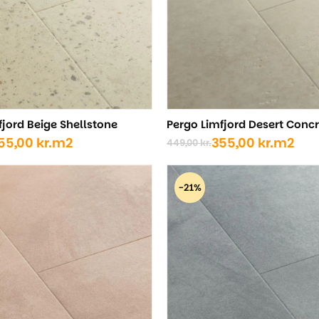
fjord Beige Shellstone
Pergo Limfjord Desert Conc
55,00
kr.
m2
355,00
kr.
m2
449,00
kr.
Den
Den
ige
oprindelige
aktuelle
pris
pris
-21%
var:
er:
..
..
449,00 kr..
355,00 kr..