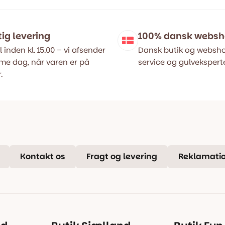
tig levering
100% dansk webs
l inden kl. 15.00 – vi afsender
Dansk butik og websho
e dag, når varen er på
service og gulveksperte
.
Kontakt os
Fragt og levering
Reklamatio