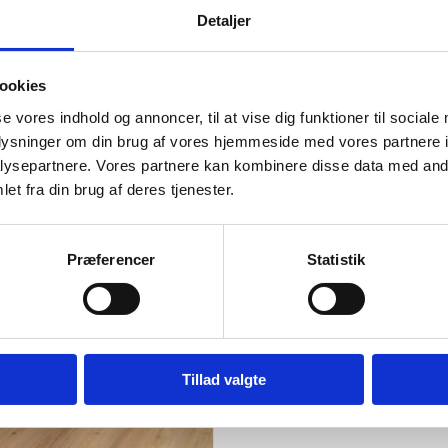
99,00
kr.
m2
299,00
kr.
m2
440,00
kr.
Den
Den
Detaljer
ige
oprindelige
aktuelle
pris
pris
-32%
var:
er:
ookies
..
..
440,00 kr..
299,00 kr..
se vores indhold og annoncer, til at vise dig funktioner til sociale
oplysninger om din brug af vores hjemmeside med vores partnere i
ysepartnere. Vores partnere kan kombinere disse data med andr
et fra din brug af deres tjenester.
Præferencer
Statistik
inyl Classic 2070 - Eg Royal
 børstet struktur
Parador vinyl Classic 2070 
Studioline natur børstet str
79,00
kr.
m2
Tillad valgte
299,00
kr.
m2
440,00
kr.
ige
Den
Den
oprindelige
aktuelle
pris
pris