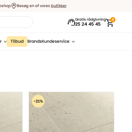
bshop
Besøg en af vores
butikker
Gratis rådgivning
0
25 24 45 45
r
Tilbud
Brands
Kundeservice
-21%