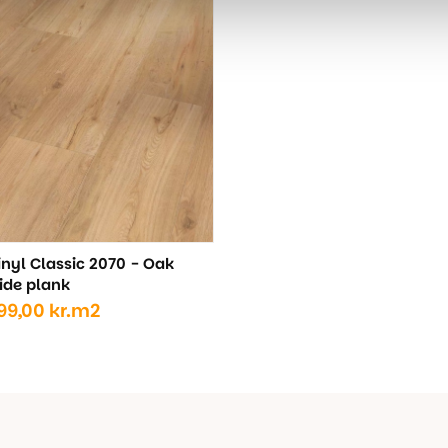
..
..
var:
er:
440,00 kr..
299,00 kr..
inyl Classic 2070 - Oak
ide plank
99,00
kr.
m2
ige
..
..