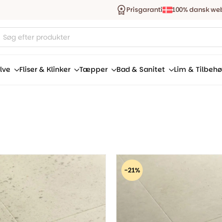
Prisgaranti
100% dansk we
ucts
ch
lve
Fliser & Klinker
Tæpper
Bad & Sanitet
Lim & Tilbehø
-21%