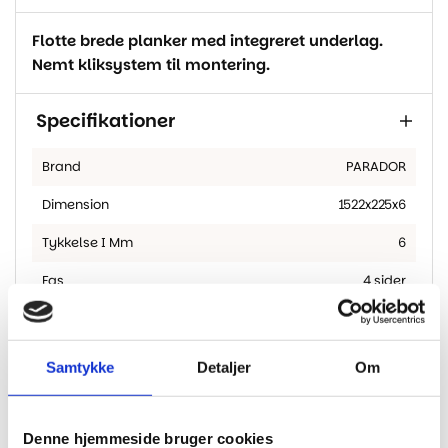
Flotte brede planker med integreret underlag.
Nemt kliksystem til montering.
Specifikationer
Brand
PARADOR
Dimension
1522x225x6
Tykkelse I Mm
6
Fas
4 sider
Bagside
SPC – fungere som underlag
Montering
Click – svømmende uden brug af lim
Samtykke
Detaljer
Om
Garanti
Livstid bolig
Vandfast
Ja
Denne hjemmeside bruger cookies