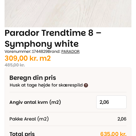
Parador Trendtime 8 –
Symphony white
Varenummer: 1744829
Brand:
PARADOR
Den
Den
309,00
kr.
m2
oprindelige
aktuelle
485,00
kr.
pris
pris
Beregn din pris
var:
er:
Husk at tage højde for skærespild
485,00 kr..
309,00 kr..
Angiv antal kvm (m2)
Pakke Areal (m2)
2,06
Total pris
635,00 kr.