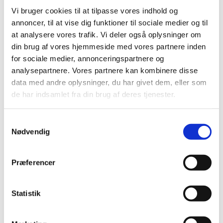
Vi bruger cookies til at tilpasse vores indhold og
M2 Pr. Pakke
2.055
annoncer, til at vise dig funktioner til sociale medier og til
at analysere vores trafik. Vi deler også oplysninger om
din brug af vores hjemmeside med vores partnere inden
for sociale medier, annonceringspartnere og
analysepartnere. Vores partnere kan kombinere disse
Andre har også kigget
data med andre oplysninger, du har givet dem, eller som
på...
de har indsamlet fra din brug af deres tjenester.
-20%
-20%
-
Samtykkevalg
Nødvendig
Præferencer
Statistik
Vinylgulv - SPC Madison
Vinylgulv - SPC Cameron
Stone XXL
Stone XXL