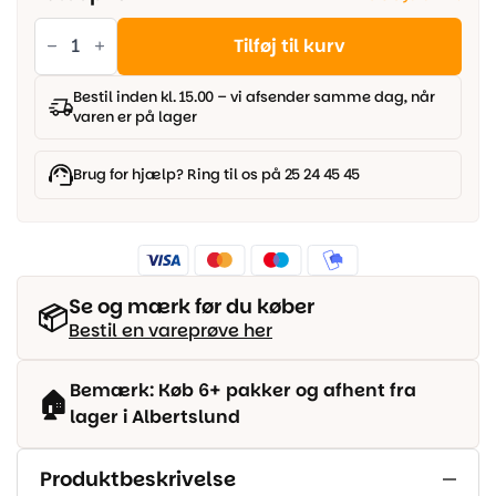
Parador
Trendtime
Tilføj til kurv
8
-
Symphony
Bestil inden kl. 15.00 – vi afsender samme dag, når
white
varen er på lager
antal
Brug for hjælp? Ring til os på 25 24 45 45
Se og mærk før du køber
📦
Bestil en vareprøve her
Bemærk: Køb 6+ pakker og afhent fra
🏠
lager i Albertslund
Produktbeskrivelse