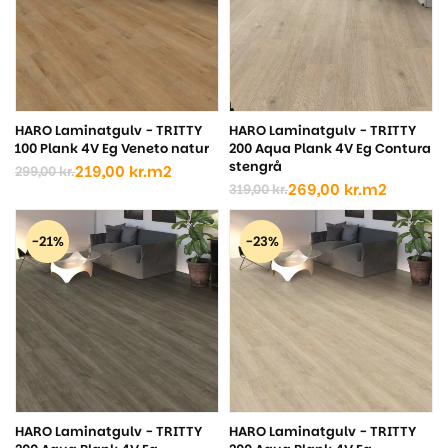
HARO Laminatgulv - TRITTY
HARO Laminatgulv - TRITTY
100 Plank 4V Eg Veneto natur
200 Aqua Plank 4V Eg Contura
stengrå
219,00
kr.
m2
299,00
kr.
Den
Den
269,00
kr.
m2
319,00
kr.
oprindelige
aktuelle
Den
Den
pris
pris
oprindelige
aktuelle
var:
er:
pris
pris
-21%
-23%
299,00 kr..
219,00 kr..
var:
er:
319,00 kr..
269,00 kr..
HARO Laminatgulv - TRITTY
HARO Laminatgulv - TRITTY