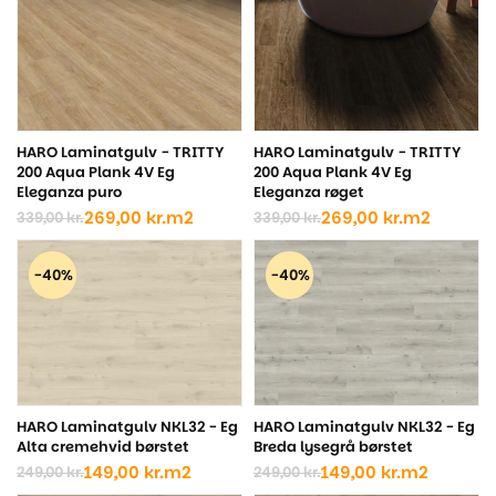
HARO Laminatgulv - TRITTY
HARO Laminatgulv - TRITTY
200 Aqua Plank 4V Eg
200 Aqua Plank 4V Eg
Eleganza puro
Eleganza røget
269,00
kr.
m2
269,00
kr.
m2
339,00
kr.
339,00
kr.
Den
Den
Den
Den
oprindelige
aktuelle
oprindelige
aktuelle
pris
pris
pris
pris
-40%
-40%
var:
er:
var:
er:
339,00 kr..
269,00 kr..
339,00 kr..
269,00 kr..
HARO Laminatgulv NKL32 - Eg
HARO Laminatgulv NKL32 - Eg
Alta cremehvid børstet
Breda lysegrå børstet
149,00
kr.
m2
149,00
kr.
m2
249,00
kr.
249,00
kr.
Den
Den
Den
Den