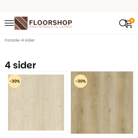
0
Forside
•
4 sider
4 sider
-30%
-30%