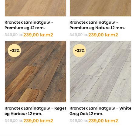
Kronotex Laminatgulv -
Kronotex Laminatgulv -
Premium eg 12 mm.
Premium eg Nature 12 mm.
239,00
kr.
m2
239,00
kr.
m2
349,00
kr.
349,00
kr.
Den
Den
Den
Den
oprindelige
aktuelle
oprindelige
aktuelle
pris
pris
pris
pris
-32%
-32%
var:
er:
var:
er:
349,00 kr..
239,00 kr..
349,00 kr..
239,00 kr..
Kronotex Laminatgulv - Røget
Kronotex Laminatgulv - White
eg Harbour 12 mm.
Grey Oak 12 mm.
239,00
kr.
m2
239,00
kr.
m2
349,00
kr.
349,00
kr.
Den
Den
Den
Den
oprindelige
aktuelle
oprindelige
aktuelle
pris
pris
pris
pris