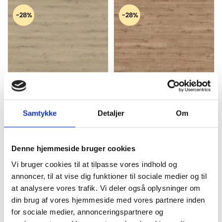
oprindelige
aktuelle
oprindelige
aktuelle
pris
pris
pris
pris
-28%
-28%
var:
er:
var:
er:
249,00 kr..
149,00 kr..
249,00 kr..
149,00 kr..
HARO Laminatgulv NKL32 - Eg
HARO Laminatgulv NKL32 - Eg
Breda puro børstet
calla natur børstet
179,00
kr.
m2
179,00
kr.
m2
249,00
kr.
249,00
kr.
Den
Den
Den
Den
Samtykke
Detaljer
Om
oprindelige
aktuelle
oprindelige
aktuelle
pris
pris
pris
pris
-18%
var:
er:
var:
er:
249,00 kr..
179,00 kr..
249,00 kr..
179,00 kr..
Denne hjemmeside bruger cookies
Vi bruger cookies til at tilpasse vores indhold og
annoncer, til at vise dig funktioner til sociale medier og til
at analysere vores trafik. Vi deler også oplysninger om
HARO Parketgulv 4000 - Plank
din brug af vores hjemmeside med vores partnere inden
180 4V Amerikansk valnød
for sociale medier, annonceringspartnere og
Sauvage