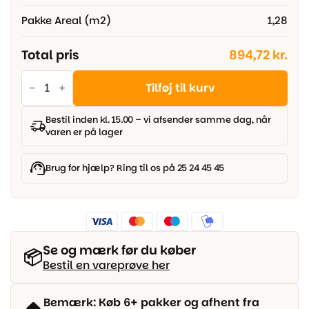
Pakke Areal (m2)
1,28
Total pris
894,72 kr.
Modern
terazzo
Tilføj til kurv
Thunder
rect.
80x80
Bestil inden kl. 15.00 – vi afsender samme dag, når
cm.
varen er på lager
antal
Brug for hjælp? Ring til os på 25 24 45 45
Se og mærk før du køber
📦
Bestil en vareprøve her
Bemærk: Køb 6+ pakker og afhent fra