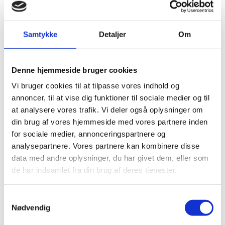
Samtykke
Detaljer
Om
Andre har også kigget
på...
Denne hjemmeside bruger cookies
-40%
-40%
Vi bruger cookies til at tilpasse vores indhold og
annoncer, til at vise dig funktioner til sociale medier og til
at analysere vores trafik. Vi deler også oplysninger om
din brug af vores hjemmeside med vores partnere inden
for sociale medier, annonceringspartnere og
analysepartnere. Vores partnere kan kombinere disse
data med andre oplysninger, du har givet dem, eller som
de har indsamlet fra din brug af deres tjenester.
EK Massive Ashen - 60x60 cm.
EK Massive Davy - 60x60 cm.
299,00
kr.
m2
299,00
kr.
m2
499,00
kr.
499,00
kr.
Den
Den
Den
Den
Samtykkevalg
oprindelige
aktuelle
oprindelige
aktuelle
Nødvendig
pris
pris
pris
pris
var:
er:
var:
er: