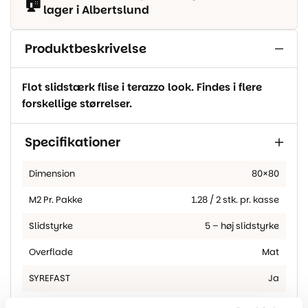
🏠
lager i Albertslund
Produktbeskrivelse
Flot slidstærk flise i terazzo look. Findes i flere
forskellige størrelser.
Specifikationer
Dimension
80×80
M2 Pr. Pakke
1.28 / 2 stk. pr. kasse
Slidstyrke
5 – høj slidstyrke
Overflade
Mat
SYREFAST
Ja