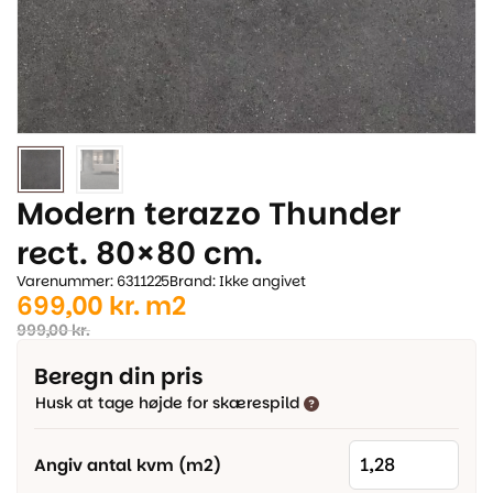
Modern terazzo Thunder
rect. 80×80 cm.
Varenummer: 6311225
Brand: Ikke angivet
Den
Den
699,00
kr.
m2
oprindelige
aktuelle
999,00
kr.
pris
pris
Beregn din pris
var:
er:
Husk at tage højde for skærespild
999,00 kr..
699,00 kr..
Angiv antal kvm (m2)