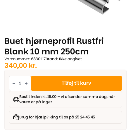
Buet hjørneprofil Rustfri
Blank 10 mm 250cm
Varenummer: 6830117
Brand: Ikke angivet
340,00
kr.
Buet
hjørneprofil
Tilføj til kurv
Rustfri
Blank
10
Bestil inden kl. 15.00 – vi afsender samme dag, når
mm
varen er på lager
250cm
antal
Brug for hjælp? Ring til os på 25 24 45 45