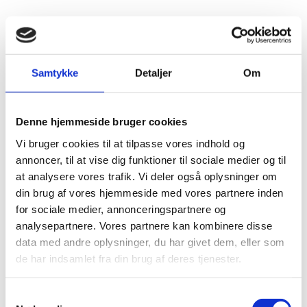
Andre har også kigget
Samtykke
Detaljer
Om
på...
-40%
-40%
Denne hjemmeside bruger cookies
Vi bruger cookies til at tilpasse vores indhold og
annoncer, til at vise dig funktioner til sociale medier og til
at analysere vores trafik. Vi deler også oplysninger om
din brug af vores hjemmeside med vores partnere inden
for sociale medier, annonceringspartnere og
analysepartnere. Vores partnere kan kombinere disse
EK Massive Ashen - 60x60 cm.
EK Massive Davy - 60x60 cm.
data med andre oplysninger, du har givet dem, eller som
299,00
kr.
m2
299,00
kr.
m2
499,00
kr.
499,00
kr.
de har indsamlet fra din brug af deres tjenester.
Den
Den
Den
Den
oprindelige
aktuelle
oprindelige
aktuelle
pris
pris
pris
pris
Samtykkevalg
var:
er:
var:
er: