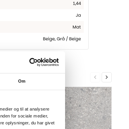
1,44
Ja
Mat
Beige
,
Grå / Beige
Om
Stora
-35%
-22%
599,0
Den
Den
opri
aktu
 medier og til at analysere
pris
pris
nden for sociale medier,
var:
er:
e oplysninger, du har givet
599,
469,