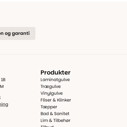
n og garanti
Produkter
 1B
Laminatgulve
 M
Trægulve
Vinylgulve
k
Fliser & Klinker
ning
Tæpper
Bad & Sanitet
Lim & Tilbehør