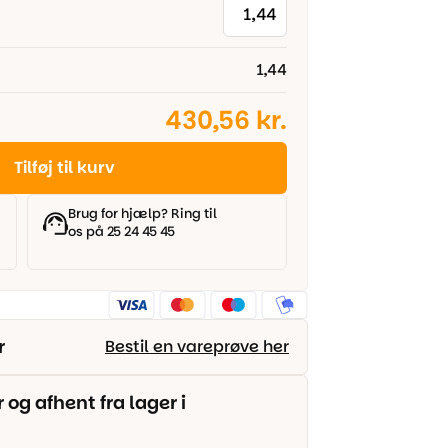
1,44
430,56 kr.
Tilføj til kurv
Brug for hjælp? Ring til
os på 25 24 45 45
r
Bestil en vareprøve her
g afhent fra lager i