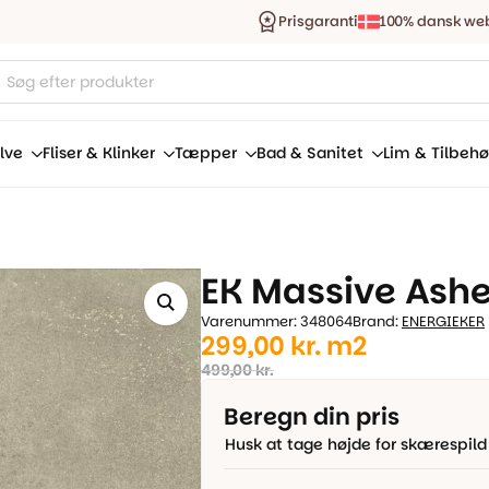
Prisgaranti
100% dansk we
ucts
ch
lve
Fliser & Klinker
Tæpper
Bad & Sanitet
Lim & Tilbehø
EK Massive Ash
Varenummer: 348064
Brand:
ENERGIEKER
Den
Den
299,00
kr.
m2
oprindelige
aktuelle
499,00
kr.
pris
pris
Beregn din pris
var:
er:
Husk at tage højde for skærespild
499,00 kr..
299,00 kr..