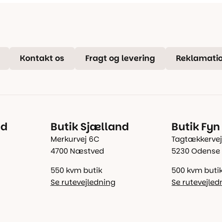
Kontakt os
Fragt og levering
Reklamatio
nd
Butik Sjælland
Butik Fyn
Merkurvej 6C
Tagtækkervej
4700 Næstved
5230 Odense
550 kvm butik
500 kvm buti
Se rutevejledning
Se rutevejled