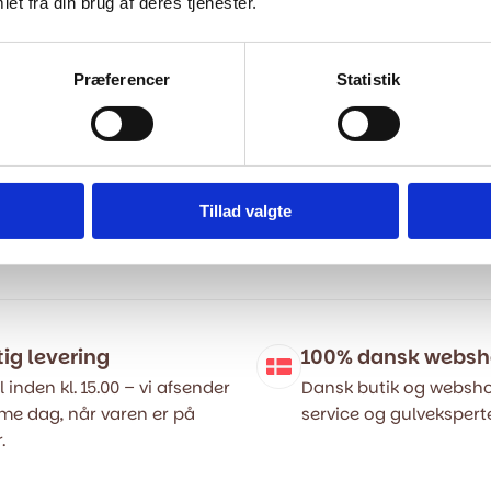
et fra din brug af deres tjenester.
Præferencer
Statistik
e Deepice - 60x60 cm.
EK Massive Cloud - 60x60 
99,00
kr.
m2
299,00
kr.
m2
499,00
kr.
Tillad valgte
Den
Den
ige
oprindelige
aktuelle
pris
pris
var:
er:
..
..
499,00 kr..
299,00 kr..
tig levering
100% dansk webs
l inden kl. 15.00 – vi afsender
Dansk butik og websho
e dag, når varen er på
service og gulveksperte
.