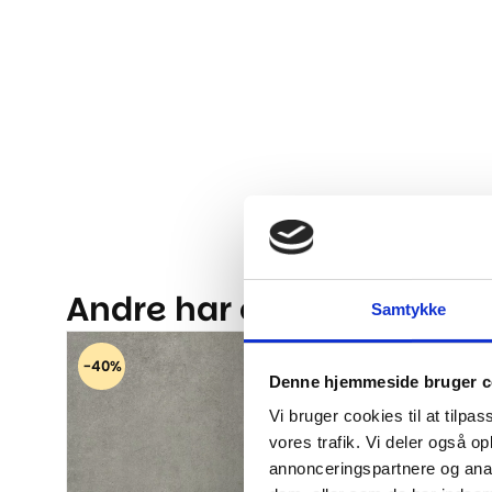
Andre har også kigget på.
Samtykke
-40%
-40%
Denne hjemmeside bruger c
Vi bruger cookies til at tilpas
vores trafik. Vi deler også 
annonceringspartnere og anal