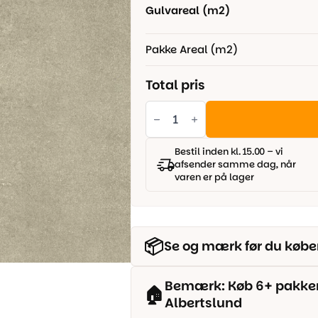
Gulvareal (m2)
Pakke Areal (m2)
Total pris
EK
Massive
Ashen
-
60x60
Bestil inden kl. 15.00 – vi
cm.
afsender samme dag, når
antal
varen er på lager
📦
Se og mærk før du købe
Bemærk: Køb 6+ pakker o
🏠
Albertslund