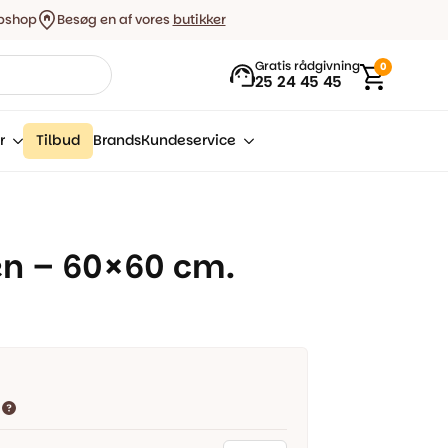
bshop
Besøg en af vores
butikker
Gratis rådgivning
0
25 24 45 45
r
Tilbud
Brands
Kundeservice
en – 60×60 cm.