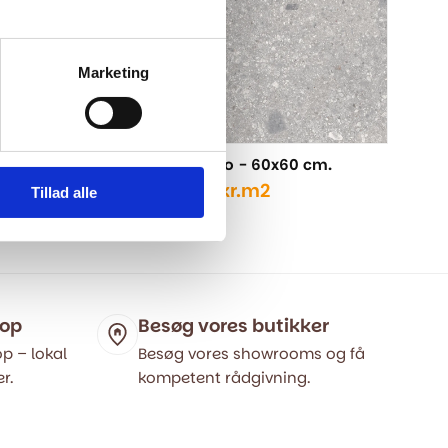
Marketing
cm.
Floss Stone Grigio - 60x60 cm.
519,00
kr.
m2
799,00
kr.
Tillad alle
Den
Den
oprindelige
aktuelle
pris
pris
var:
er:
799,00 kr..
519,00 kr..
hop
Besøg vores butikker
p – lokal
Besøg vores showrooms og få
r.
kompetent rådgivning.