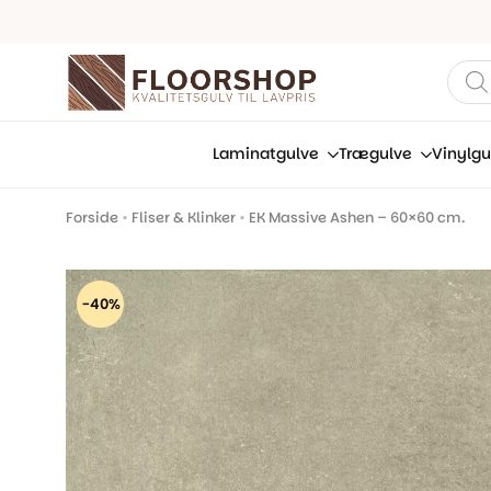
Prod
sear
Laminatgulve
Trægulve
Vinylgu
Forside
•
Fliser & Klinker
•
EK Massive Ashen – 60×60 cm.
-40%