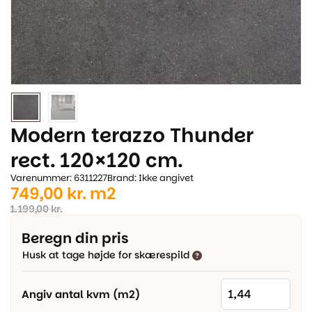
Modern terazzo Thunder
rect. 120×120 cm.
Varenummer: 6311227
Brand: Ikke angivet
Den
Den
749,00
kr.
m2
oprindelige
aktuelle
1.199,00
kr.
pris
pris
Beregn din pris
var:
er:
Husk at tage højde for skærespild
1.199,00 kr..
749,00 kr..
Angiv antal kvm (m2)