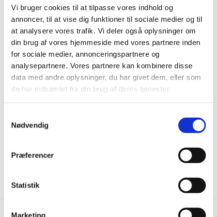
Andre har også kigget
Vi bruger cookies til at tilpasse vores indhold og
annoncer, til at vise dig funktioner til sociale medier og til
på...
at analysere vores trafik. Vi deler også oplysninger om
din brug af vores hjemmeside med vores partnere inden
-40%
-40%
for sociale medier, annonceringspartnere og
analysepartnere. Vores partnere kan kombinere disse
data med andre oplysninger, du har givet dem, eller som
de har indsamlet fra din brug af deres tjenester.
Samtykkevalg
Nødvendig
EK Massive Ashen - 60x60 cm.
EK Massive Davy - 60x60 cm.
299,00
kr.
m2
299,00
kr.
m2
499,00
kr.
499,00
kr.
Den
Den
Den
Den
Præferencer
oprindelige
aktuelle
oprindelige
aktuelle
pris
pris
pris
pris
var:
er:
var:
er:
Statistik
499,00 kr..
299,00 kr..
499,00 kr..
299,00 kr..
Marketing