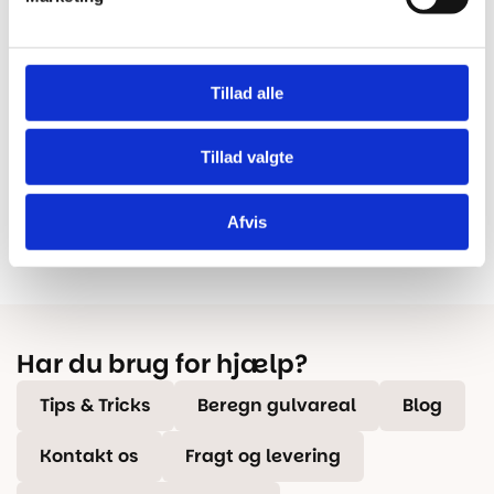
Hurtig levering
Prisgaranti
Bestil inden kl. 15.00 – vi
Vi har Danmarks billigste priser
Tillad alle
afsender samme dag, når
på kvalitetsgulve!
varen er på lager.
Tillad valgte
100% dansk webshop
Besøg vores butikker
Afvis
Dansk butik og webshop –
Besøg vores showrooms og få
lokal service og gulveksperter.
kompetent rådgivning.
Har du brug for hjælp?
Tips & Tricks
Beregn gulvareal
Blog
Kontakt os
Fragt og levering