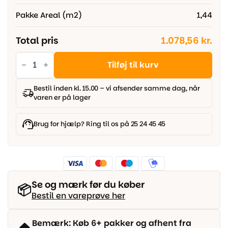
Pakke Areal (m2)
1,44
Total pris
1.078,56 kr.
Modern
terazzo
Tilføj til kurv
Thunder
rect.
120x120
Bestil inden kl. 15.00 – vi afsender samme dag, når
cm.
varen er på lager
antal
Brug for hjælp? Ring til os på 25 24 45 45
Se og mærk før du køber
📦
Bestil en vareprøve her
Bemærk: Køb 6+ pakker og afhent fra