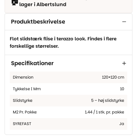
🏠
lager i Albertslund
Produktbeskrivelse
Flot slidstærk flise i terazzo look. Findes i flere
forskellige størrelser.
Specifikationer
Dimension
120×120 cm
Tykkelse I Mm
10
Slidstyrke
5 – høj slidstyrke
M2 Pr. Pakke
1.44 / 1 stk. pr. pakke
SYREFAST
Ja