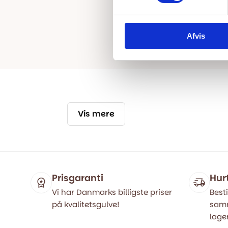
Afvis
Vis mere
Prisgaranti
Hur
Vi har Danmarks billigste priser
Besti
på kvalitetsgulve!
samm
lager