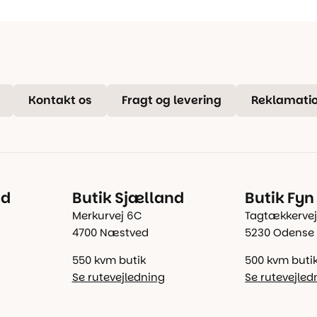
Kontakt os
Fragt og levering
Reklamatio
nd
Butik Sjælland
Butik Fyn
Merkurvej 6C
Tagtækkervej
4700 Næstved
5230 Odense
550 kvm butik
500 kvm buti
Se rutevejledning
Se rutevejled