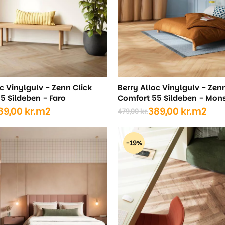
c Vinylgulv - Zenn Click
Berry Alloc Vinylgulv - Zen
5 Sildeben - Faro
Comfort 55 Sildeben - Mon
89,00
kr.
m2
389,00
kr.
m2
479,00
kr.
Den
Den
ige
oprindelige
aktuelle
pris
pris
-19%
var:
er:
..
..
479,00 kr..
389,00 kr..