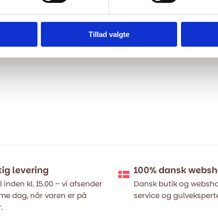
Tillad valgte
tig levering
100% dansk webs
l inden kl. 15.00 – vi afsender
Dansk butik og websho
e dag, når varen er på
service og gulveksperte
.