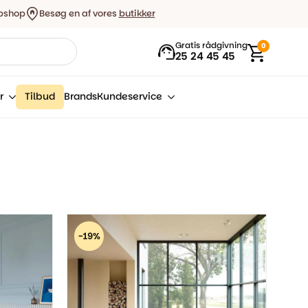
bshop
Besøg en af vores
butikker
Gratis rådgivning
0
25 24 45 45
r
Tilbud
Brands
Kundeservice
-19%