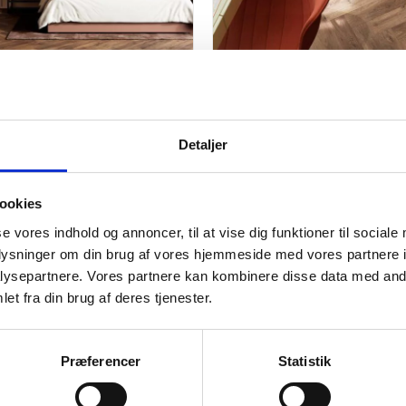
c Vinylgulv - Zenn Click
Berry Alloc Vinylgulv - Zen
5 Sildeben - Palermo
Comfort 55 Sildeben - Port
Detaljer
89,00
kr.
m2
389,00
kr.
m2
479,00
kr.
Den
Den
ige
oprindelige
aktuelle
pris
pris
ookies
var:
er:
..
..
479,00 kr..
389,00 kr..
se vores indhold og annoncer, til at vise dig funktioner til sociale
oplysninger om din brug af vores hjemmeside med vores partnere i
ysepartnere. Vores partnere kan kombinere disse data med andr
et fra din brug af deres tjenester.
Præferencer
Statistik