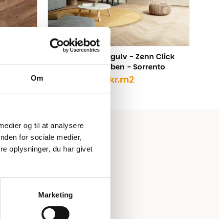
n Click
Berry Alloc Vinylgulv - Zenn Click
o
Comfort 55 Sildeben - Sorrento
Om
389,00
kr.
m2
479,00
kr.
Den
Den
oprindelige
aktuelle
pris
pris
var:
er:
479,00 kr..
389,00 kr..
 medier og til at analysere
nden for sociale medier,
e oplysninger, du har givet
Marketing