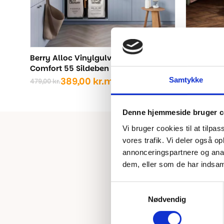
Berry Alloc Vinylgulv - Zenn Click
Berry Allo
Comfort 55 Sildeben - Oslo
Comfort 5
Samtykke
389,00
kr.
m2
3
479,00
kr.
479,00
kr.
Den
Den
Den
Den
oprindelige
aktuelle
oprindel
aktuelle
pris
pris
pris
pris
Denne hjemmeside bruger c
var:
er:
var:
er:
479,00 kr..
389,00 kr..
479,00 kr
389,00 kr
Vi bruger cookies til at tilpas
vores trafik. Vi deler også 
annonceringspartnere og anal
dem, eller som de har indsaml
Samtykkevalg
Nødvendig