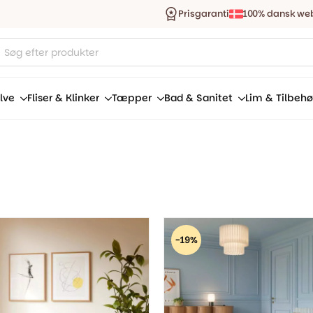
Prisgaranti
100% dansk we
ucts
ch
lve
Fliser & Klinker
Tæpper
Bad & Sanitet
Lim & Tilbehø
-19%