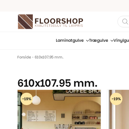
Prod
sear
Laminatgulve
Trægulve
Vinylgu
Forside
•
610x107.95 mm.
610x107.95 mm.
-19%
-19%