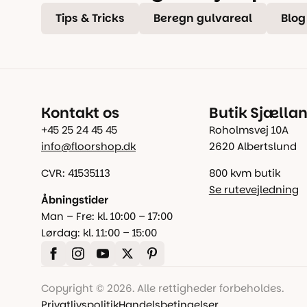
Tips & Tricks
Beregn gulvareal
Blog
Kontakt os
Butik Sjælla
+45 25 24 45 45
Roholmsvej 10A
info@floorshop.dk
2620 Albertslund
CVR: 41535113
800 kvm butik
Se rutevejledning
Åbningstider
Man – Fre: kl. 10:00 – 17:00
Lørdag: kl. 11:00 – 15:00
Copyright © 2026. Alle rettigheder forbeholdes.
Privatlivspolitik
Handelsbetingelser