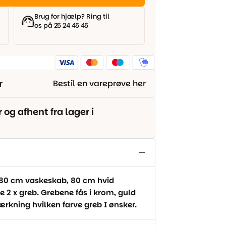
Brug for hjælp? Ring til
os på 25 24 45 45
r
Bestil en vareprøve her
g afhent fra lager i
 80 cm vaskeskab, 80 cm hvid
 2 x greb. Grebene fås i krom, guld
ærkning hvilken farve greb I ønsker.