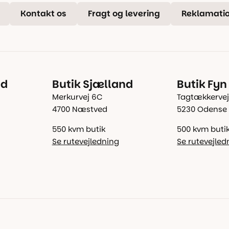
Kontakt os
Fragt og levering
Reklamatio
nd
Butik Sjælland
Butik Fyn
Merkurvej 6C
Tagtækkervej
4700 Næstved
5230 Odense
550 kvm butik
500 kvm buti
Se rutevejledning
Se rutevejled