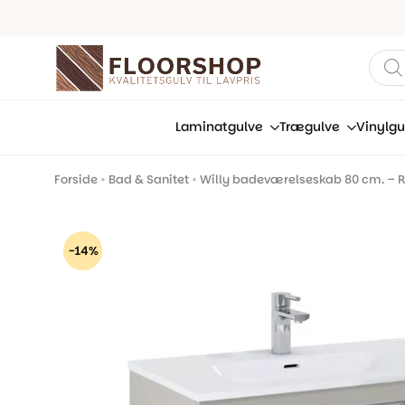
Prod
sear
Laminatgulve
Trægulve
Vinylgu
Forside
•
Bad & Sanitet
•
Willy badeværelseskab 80 cm. – R
-14%