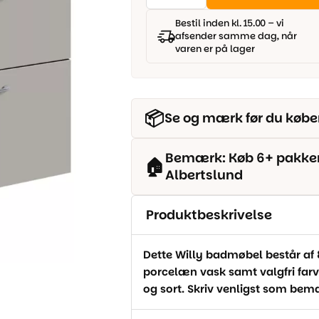
cm.
6.995,00 kr..
5.995,00 kr..
-
Bestil inden kl. 15.00 – vi
Røgfarve
afsender samme dag, når
-
varen er på lager
Inkl.
porcelæn
vask
antal
📦
Se og mærk før du købe
Bemærk: Køb 6+ pakker o
🏠
Albertslund
Produktbeskrivelse
Dette Willy badmøbel består af
porcelæn vask samt valgfri farve
og sort. Skriv venligst som bem