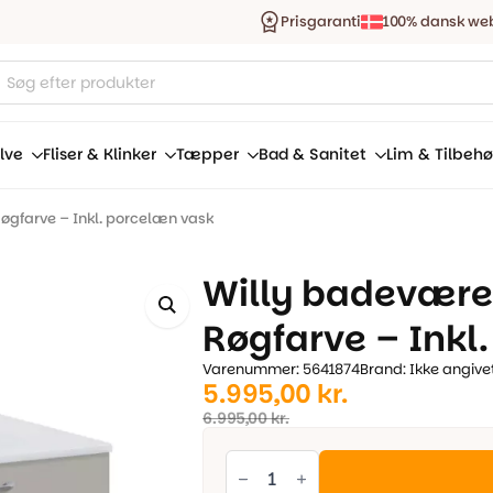
Prisgaranti
100% dansk we
ucts
ch
lve
Fliser & Klinker
Tæpper
Bad & Sanitet
Lim & Tilbehø
øgfarve – Inkl. porcelæn vask
Willy badevære
Røgfarve – Inkl
Varenummer: 5641874
Brand: Ikke angive
Den
Den
5.995,00
kr.
oprindelige
aktuelle
6.995,00
kr.
pris
pris
Willy
badeværelseskab
var:
er:
80