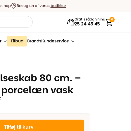
bshop
Besøg en af vores
butikker
Gratis rådgivning
0
25 24 45 45
r
Tilbud
Brands
Kundeservice
lseskab 80 cm. –
. porcelæn vask
t
Tilføj til kurv