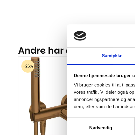
Andre har også kigget på.
Samtykke
-26%
-27%
Denne hjemmeside bruger c
Vi bruger cookies til at tilpas
vores trafik. Vi deler også 
annonceringspartnere og anal
dem, eller som de har indsaml
Samtykkevalg
Nødvendig