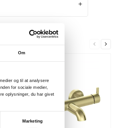
Om
Bade
-26%
-27%
Mat 
2.999
 medier og til at analysere
nden for sociale medier,
e oplysninger, du har givet
Marketing