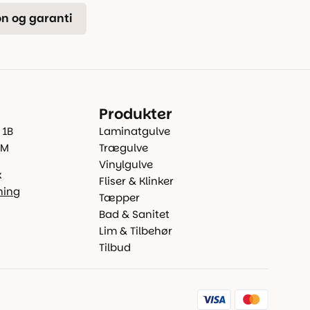
n og garanti
Produkter
 1B
Laminatgulve
 M
Trægulve
Vinylgulve
k
Fliser & Klinker
ning
Tæpper
Bad & Sanitet
Lim & Tilbehør
Tilbud