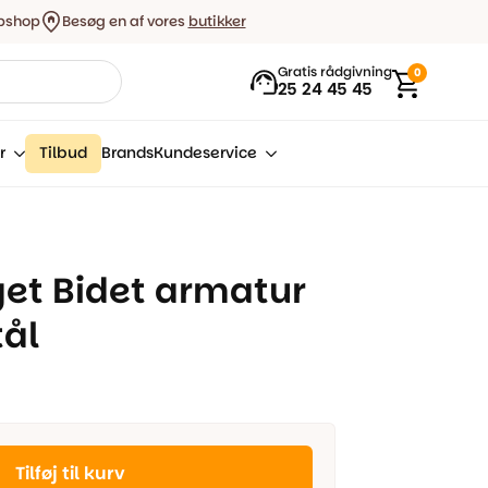
bshop
Besøg en af vores
butikker
Gratis rådgivning
0
25 24 45 45
r
Tilbud
Brands
Kundeservice
et Bidet armatur
tål
Tilføj til kurv