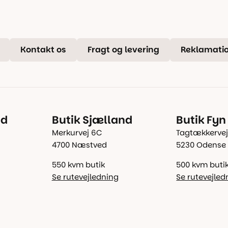
Kontakt os
Fragt og levering
Reklamatio
nd
Butik Sjælland
Butik Fyn
Merkurvej 6C
Tagtækkervej
4700 Næstved
5230 Odense
550 kvm butik
500 kvm buti
Se rutevejledning
Se rutevejled