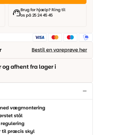
Brug for hjælp? Ring til
os på 25 24 45 45
r
Bestil en vareprøve her
g afhent fra lager i
g med vægmontering
rstet stål
 regulering
til præcis skyl