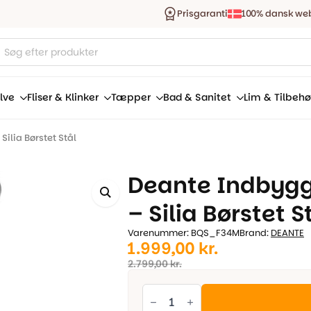
Prisgaranti
100% dansk we
ucts
ch
lve
Fliser & Klinker
Tæpper
Bad & Sanitet
Lim & Tilbehø
ilia Børstet Stål
Deante Indbygg
– Silia Børstet S
Varenummer: BQS_F34M
Brand:
DEANTE
Den
Den
1.999,00
kr.
oprindelige
aktuelle
2.799,00
kr.
pris
pris
Deante
Indbygget
var:
er:
Bidet