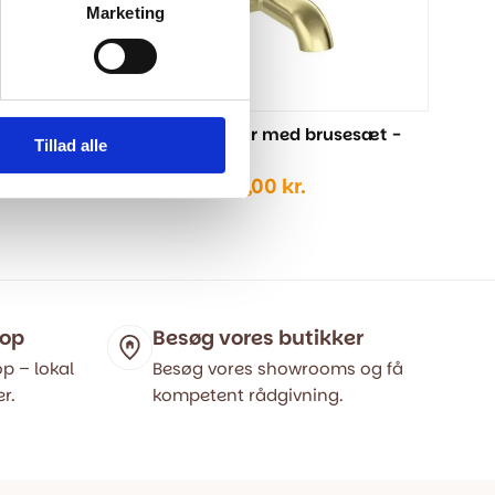
Marketing
esæt -
Badekarsarmatur med brusesæt -
Tillad alle
Børstet Messing
Den
Den
2.599,00
kr.
3.499,00
kr.
elle
oprindelige
aktuelle
pris
pris
var:
er:
9,00 kr..
3.499,00 kr..
2.599,00 kr..
hop
Besøg vores butikker
p – lokal
Besøg vores showrooms og få
r.
kompetent rådgivning.