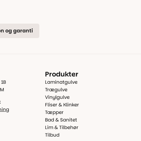
n og garanti
Produkter
 1B
Laminatgulve
 M
Trægulve
Vinylgulve
k
Fliser & Klinker
ning
Tæpper
Bad & Sanitet
Lim & Tilbehør
Tilbud