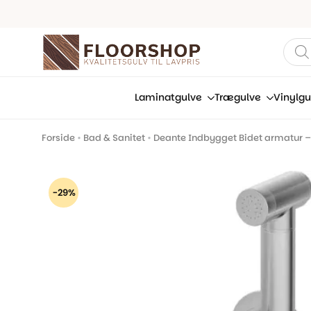
Prod
sear
Laminatgulve
Trægulve
Vinylgu
Forside
•
Bad & Sanitet
•
Deante Indbygget Bidet armatur – S
-29%