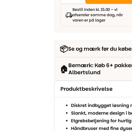
armatur
2.799,00 kr..
1.999,00 kr..
-
Bestil inden kl. 15.00 – vi
Silia
afsender samme dag, når
Børstet
varen er på lager
Stål
antal
📦
Se og mærk før du købe
Bemærk: Køb 6+ pakker o
🏠
Albertslund
Produktbeskrivelse
Diskret indbygget løsnin
Slankt, moderne design i bø
Etgrebsbetjening for hurtig
Håndbruser med fine dyser 