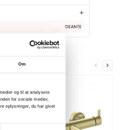
DEANTE
Om
Bade
-26%
-27%
Mat 
 medier og til at analysere
2.999
nden for sociale medier,
e oplysninger, du har givet