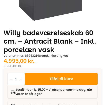
Willy badeværelseskab 60
cm. – Antracit Blank – Inkl.
porcelæn vask
Varenummer: 65943214
Brand: Ikke angivet
Den
Den
4.995,00
kr.
oprindelige
aktuelle
5.995,00
kr.
pris
pris
Willy
badeværelseskab
Tilføj til kurv
var:
er:
60
cm.
5.995,00 kr..
4.995,00 kr..
-
Bestil inden kl. 15.00 – vi afsender samme dag, når
Antracit
varen er på lager
Blank
-
Inkl.