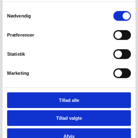
brusesæt - Børstet Kobber
brusesæt - Mat Hvid
Samtykkevalg
Den
Den
Den
Den
2.599,00
kr.
2.199,00
kr.
3.499,00
kr.
2.999,00
kr.
Nødvendig
oprindelige
aktuelle
oprindelige
aktuell
pris
pris
pris
pris
var:
er:
var:
er:
3.499,00 kr..
2.599,00 kr..
2.999,00 kr..
2.199,00
Præferencer
Statistik
Hurtig levering
Prisgaranti
Bestil inden kl. 15.00 – vi
Vi har Danmarks billigste priser
Marketing
afsender samme dag, når
på kvalitetsgulve!
varen er på lager.
Tillad alle
100% dansk webshop
Besøg vores butikker
Dansk butik og webshop –
Besøg vores showrooms og få
Tillad valgte
lokal service og gulveksperter.
kompetent rådgivning.
Afvis