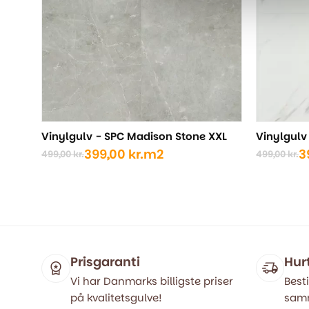
Vinylgulv - SPC Madison Stone XXL
Vinylgulv
399,00
kr.
m2
3
499,00
kr.
499,00
kr.
Den
Den
Den
Den
oprindelige
aktuelle
oprindel
aktuelle
pris
pris
pris
pris
var:
er:
var:
er:
499,00 kr..
399,00 kr..
499,00 kr
399,00 kr
Prisgaranti
Hur
Vi har Danmarks billigste priser
Besti
på kvalitetsgulve!
samm