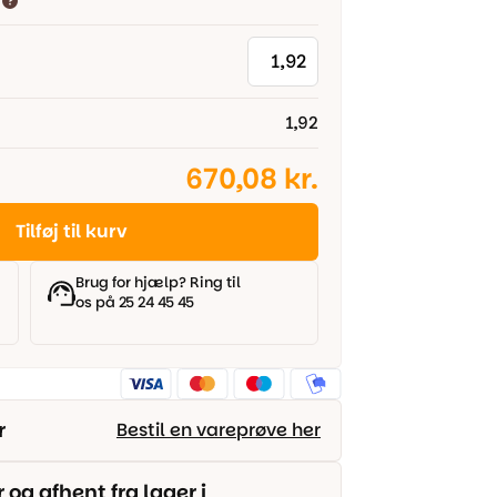
1,92
670,08 kr.
Tilføj til kurv
Brug for hjælp? Ring til
os på 25 24 45 45
r
Bestil en vareprøve her
g afhent fra lager i