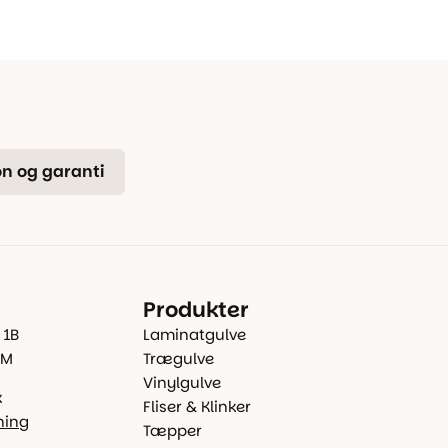
n og garanti
Produkter
 1B
Laminatgulve
 M
Trægulve
Vinylgulve
k
Fliser & Klinker
ning
Tæpper