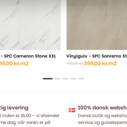
 - SPC Cameron Stone XXL
Vinylgulv - SPC Sanremo S
99,00
kr.
m2
399,00
kr.
m2
499,00
kr.
Den
Den
ige
oprindelige
aktuelle
pris
pris
var:
er:
..
..
499,00 kr..
399,00 kr..
tig levering
100% dansk webs
l inden kl. 15.00 – vi afsender
Dansk butik og websho
e dag, når varen er på
service og gulveksperte