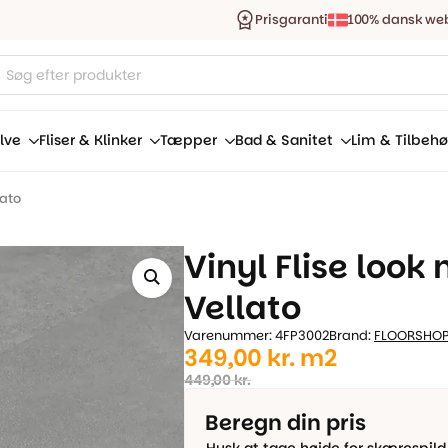
Prisgaranti
100% dansk we
ucts
ch
lve
Fliser & Klinker
Tæpper
Bad & Sanitet
Lim & Tilbehø
lato
Vinyl Flise look
Vellato
Varenummer: 4FP3002
Brand:
FLOORSHO
Den
Den
349,00
kr.
m2
oprindelige
aktuelle
449,00
kr.
pris
pris
Beregn din pris
var:
er: