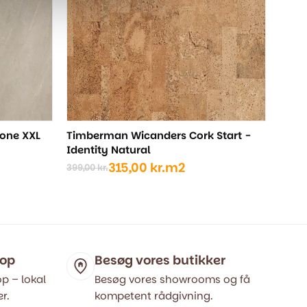
pris
pris
var:
er:
399,
315,0
tone XXL
Timberman Wicanders Cork Start -
Identity Natural
315,00
kr.
m2
399,00
kr.
Den
Den
oprindelige
aktuelle
pris
pris
var:
er:
399,00 kr..
315,00 kr..
hop
Besøg vores butikker
p – lokal
Besøg vores showrooms og få
r.
kompetent rådgivning.