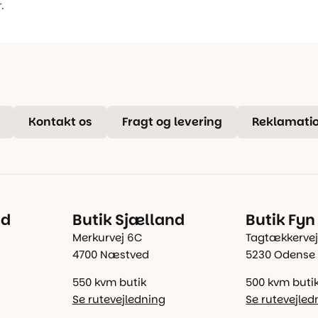
.
Kontakt os
Fragt og levering
Reklamatio
nd
Butik Sjælland
Butik Fyn
Merkurvej 6C
Tagtækkervej
4700 Næstved
5230 Odense
550 kvm butik
500 kvm buti
Se rutevejledning
Se rutevejled