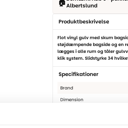
🏠
Albertslund
Produktbeskrivelse
Flot vinyl gulv med skum bagside
støjdæmpende bagside og en ren
lægges i alle rum og tåler gul
klik system. Slidstyrke 34 hvilke
Specifikationer
Brand
Dimension
Tykkelse
Klasse