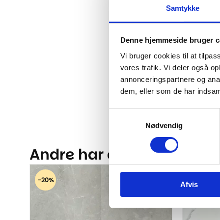
Samtykke
Denne hjemmeside bruger c
Vi bruger cookies til at tilpas
vores trafik. Vi deler også 
annonceringspartnere og anal
dem, eller som de har indsaml
Samtykkevalg
Nødvendig
Andre har også kigget på.
-20%
-20%
Afvis