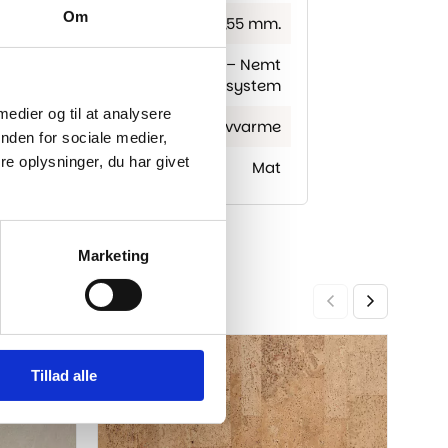
Om
0,55 mm.
tmonteret underlag på bagside – Nemt
kliksystem
 medier og til at analysere
Egnet til gulvvarme
nden for sociale medier,
e oplysninger, du har givet
Mat
Marketing
Timb
-21%
-21%
Tillad alle
Trac
399,0
Den
Den
opri
aktu