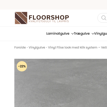
Prod
sear
Laminatgulve
Trægulve
Vinylgu
Forside
•
Vinylgulve
•
Vinyl Flise look med klik system – Vel
-22%