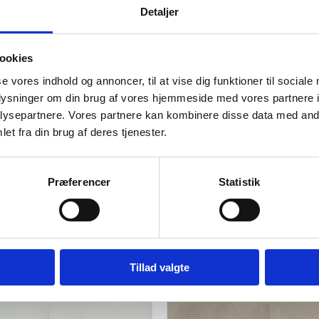
Detaljer
Slidlag
5G Klik – Fas
Montering
ookies
se vores indhold og annoncer, til at vise dig funktioner til sociale
Gulvvarme
oplysninger om din brug af vores hjemmeside med vores partnere i
ysepartnere. Vores partnere kan kombinere disse data med andr
Overflade
et fra din brug af deres tjenester.
Præferencer
Statistik
..
-20%
Tillad valgte