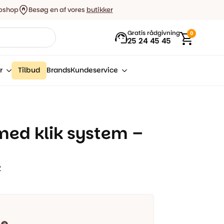
bshop
Besøg en af vores
butikker
Gratis rådgivning
0
25 24 45 45
r
Tilbud
Brands
Kundeservice
 med klik system –
P