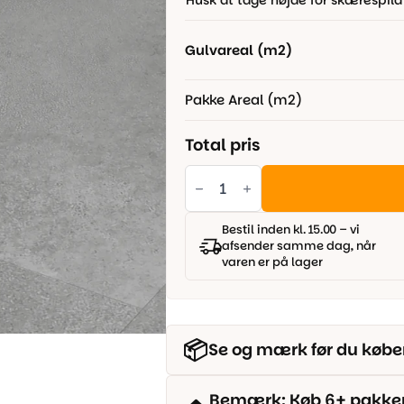
Husk at tage højde for skærespild
449,00 kr..
349,00 kr..
Gulvareal (m2)
Pakke Areal (m2)
Total pris
Vinyl
Flise
look
med
klik
Bestil inden kl. 15.00 – vi
system
afsender samme dag, når
-
varen er på lager
Vellato
antal
📦
Se og mærk før du købe
Bemærk: Køb 6+ pakker o