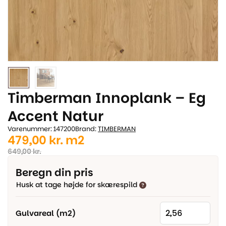
Timberman Innoplank – Eg
Accent Natur
Varenummer: 147200
Brand:
TIMBERMAN
Den
Den
479,00
kr.
m2
oprindelige
aktuelle
649,00
kr.
pris
pris
Beregn din pris
var:
er:
Husk at tage højde for skærespild
649,00 kr..
479,00 kr..
Gulvareal (m2)