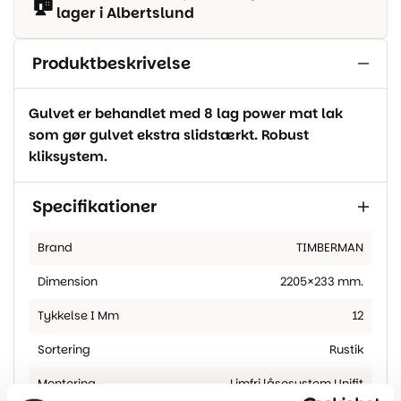
🏠
lager i Albertslund
Produktbeskrivelse
Gulvet er behandlet med 8 lag power mat lak
som gør gulvet ekstra slidstærkt. Robust
kliksystem.
Specifikationer
Brand
TIMBERMAN
Dimension
2205×233 mm.
Tykkelse I Mm
12
Sortering
Rustik
Montering
Limfri låsesystem Unifit