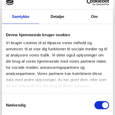
Fas
4-sidet fas
Egnet Til Gulvvarme
Ja
Samtykke
Detaljer
Om
Overflade
Børstet og mat
Denne hjemmeside bruger cookies
Vi bruger cookies til at tilpasse vores indhold og
annoncer, til at vise dig funktioner til sociale medier og til
at analysere vores trafik. Vi deler også oplysninger om
Andre har også kigget
din brug af vores hjemmeside med vores partnere inden
på...
for sociale medier, annonceringspartnere og
analysepartnere. Vores partnere kan kombinere disse
-26%
-
data med andre oplysninger, du har givet dem, eller som
de har indsamlet fra din brug af deres tjenester.
Samtykkevalg
Nødvendig