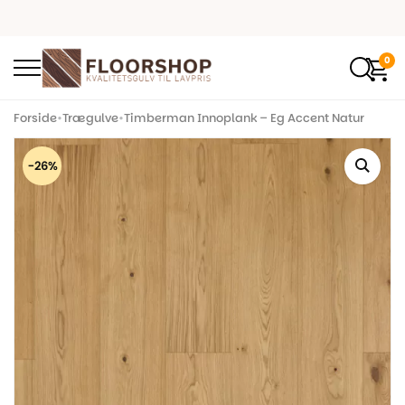
0
Forside
•
Trægulve
•
Timberman Innoplank – Eg Accent Natur
-26%