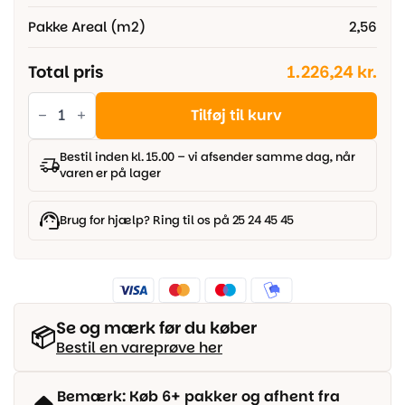
Pakke Areal (m2)
2,56
Total pris
1.226,24 kr.
Timberman
Innoplank
Tilføj til kurv
-
Eg
Accent
Bestil inden kl. 15.00 – vi afsender samme dag, når
Natur
varen er på lager
antal
Brug for hjælp? Ring til os på 25 24 45 45
Se og mærk før du køber
📦
Bestil en vareprøve her
Bemærk: Køb 6+ pakker og afhent fra