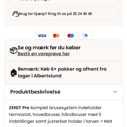
Mat
Sort
antal
Brug for hjælp? Ring til os på 25 24 45 45
Se og mærk før du køber
📦
Bestil en vareprøve her
Bemærk: Køb 6+ pakker og afhent fra
🏠
lager i Albertslund
Produktbeskrivelse
ZENIT Pro
komplet brusesystem indeholder
termostat, hovedbruser, håndbruser med 5
indstillinger samt justerbar holder i farven = Mat