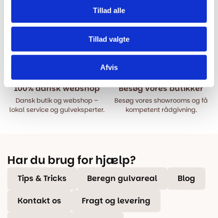
Tillad alle
Hurtig levering
Prisgaranti
Bestil inden kl. 15.00 – vi
Vi har Danmarks billigste priser
Tillad valgte
afsender samme dag, når
på kvalitetsgulve!
varen er på lager.
Afvis
100% dansk webshop
Besøg vores butikker
Dansk butik og webshop –
Besøg vores showrooms og få
lokal service og gulveksperter.
kompetent rådgivning.
Har du brug for hjælp?
Tips & Tricks
Beregn gulvareal
Blog
Kontakt os
Fragt og levering