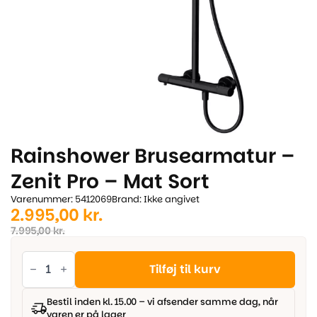
Rainshower Brusearmatur –
Zenit Pro – Mat Sort
Varenummer: 5412069
Brand: Ikke angivet
Den
Den
2.995,00
kr.
oprindelige
aktuelle
7.995,00
kr.
pris
pris
Rainshower
Brusearmatur
Tilføj til kurv
var:
er:
-
Zenit
7.995,00 kr..
2.995,00 kr..
Pro
Bestil inden kl. 15.00 – vi afsender samme dag, når
-
varen er på lager