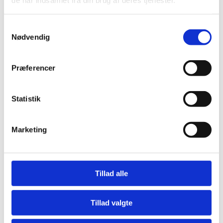
Samtykkevalg
Nødvendig
Præferencer
Andre har også kigget
på...
Statistik
-22%
-50%
-
Marketing
Tillad alle
Tillad valgte
Laminatgulv Sildeben XL - Lys
Laminatgulv - Cosmo