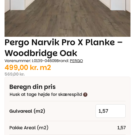
Pergo Narvik Pro X Planke –
Woodbridge Oak
Varenummer: L0139-04609
Brand:
PERGO
Den
Den
499,00
kr.
m2
oprindelige
aktuelle
569,00
kr.
pris
pris
Beregn din pris
var:
er:
Husk at tage højde for skærespild
569,00 kr..
499,00 kr..
Gulvareal (m2)
Pakke Areal (m2)
1,57