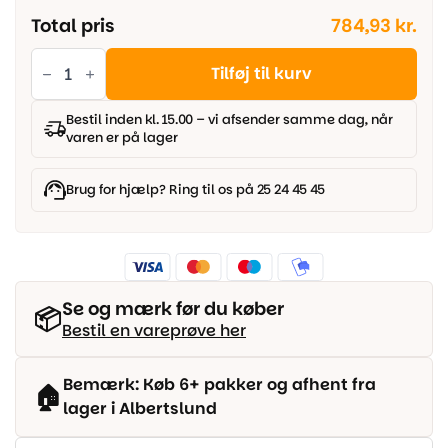
Total pris
784,93 kr.
Pergo
Narvik
Tilføj til kurv
Pro
X
Planke
Bestil inden kl. 15.00 – vi afsender samme dag, når
-
varen er på lager
Woodbridge
Oak
antal
Brug for hjælp? Ring til os på 25 24 45 45
Se og mærk før du køber
📦
Bestil en vareprøve her
Bemærk: Køb 6+ pakker og afhent fra
🏠
lager i Albertslund