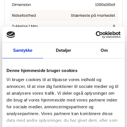
Dimension
1380x190x9
Ridsefasthed
Stærkeste på markedet
Tykkelse I Mm
9
Samtykke
Detaljer
Om
Har du husket?
Denne hjemmeside bruger cookies
Vi bruger cookies til at tilpasse vores indhold og
annoncer, til at vise dig funktioner til sociale medier og til
at analysere vores trafik. Vi deler også oplysninger om
din brug af vores hjemmeside med vores partnere inden
for sociale medier, annonceringspartnere og
HARO Natur Kork underlag 10
NO NOISE EXTREME Compact
analysepartnere. Vores partnere kan kombinere disse
m2
m/dampsp
data med andre oplysninger, du har givet dem, eller som
490,00
kr.
459,00
kr.
de har indsamlet fra din brug af deres tjenester.