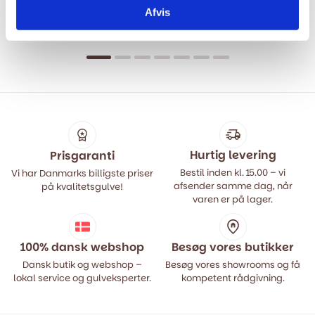
Eg
Floortan - 3967 Oak Olbia
Afvis
Honey 12 mm.
349,00
kr.
m2
449,00
kr.
Den
Den
199,00
kr.
m2
399,00
kr.
oprindelige
aktuelle
Den
Den
pris
pris
oprindelige
aktuelle
var:
er:
pris
pris
449,00 kr..
349,00 kr..
var:
er:
399,00 kr..
199,00 kr..
Hurtig levering
Prisgaranti
Bestil inden kl. 15.00 – vi
Vi har Danmarks billigste priser
afsender samme dag, når
på kvalitetsgulve!
varen er på lager.
100% dansk webshop
Besøg vores butikker
Dansk butik og webshop –
Besøg vores showrooms og få
lokal service og gulveksperter.
kompetent rådgivning.