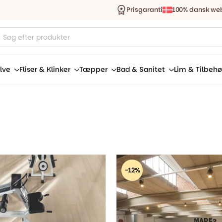
Prisgaranti
100% dansk we
ucts
ch
lve
Fliser & Klinker
Tæpper
Bad & Sanitet
Lim & Tilbehø
-12%