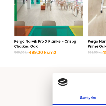
Pergo Narvik Pro X Planke - Crispy
Pergo Narv
Chalked Oak
Prime Oa
499,00
kr.
m2
4
569,00
kr.
569,00
kr.
Den
Den
Den
Den
oprindelige
aktuelle
oprindel
aktuelle
pris
pris
pris
pris
var:
er:
var:
er:
569,00 kr..
499,00 kr..
569,00 kr
499,00 kr
Samtykke