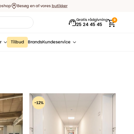
bshop
Besøg en af vores
butikker
Gratis rådgivning
0
25 24 45 45
r
Tilbud
Brands
Kundeservice
-12%