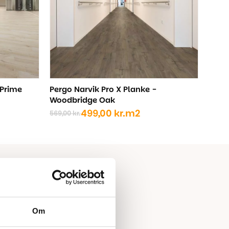
 Prime
Pergo Narvik Pro X Planke -
Woodbridge Oak
499,00
kr.
m2
569,00
kr.
Den
Den
oprindelige
aktuelle
pris
pris
var:
er:
569,00 kr..
499,00 kr..
Om