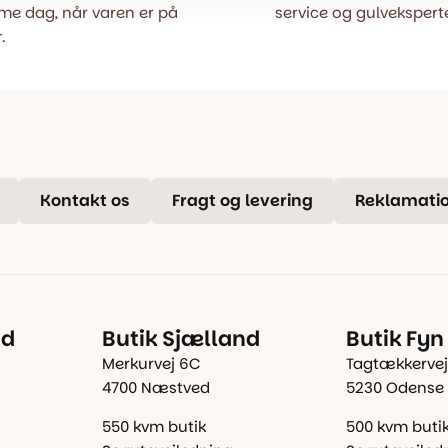
e dag, når varen er på
service og gulveksperte
.
Kontakt os
Fragt og levering
Reklamatio
nd
Butik Sjælland
Butik Fyn
Merkurvej 6C
Tagtækkervej
4700 Næstved
5230 Odense
550 kvm butik
500 kvm buti