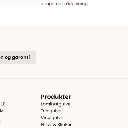
r.
kompetent rådgivning.
n og garanti
Produkter
 1B
Laminatgulve
 M
Trægulve
Vinylgulve
k
Fliser & Klinker