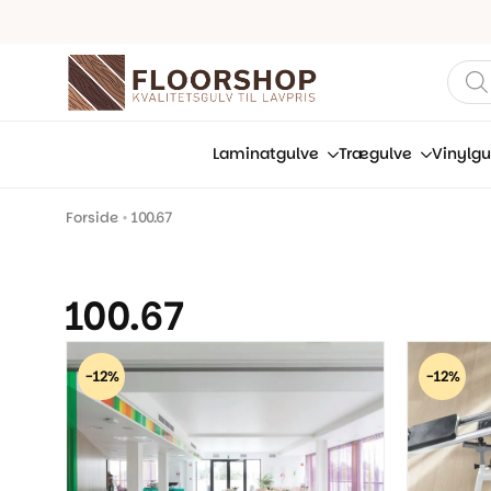
Prod
sear
Laminatgulve
Trægulve
Vinylgu
Forside
•
100.67
100.67
-12%
-12%