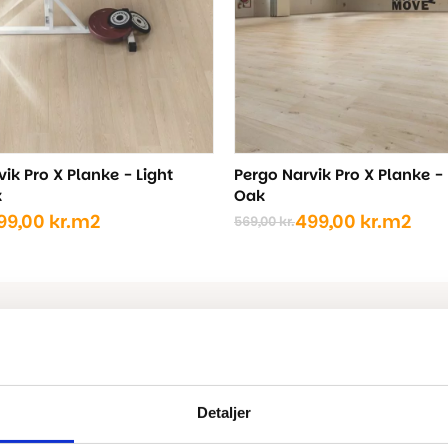
ik Pro X Planke - Light
Pergo Narvik Pro X Planke -
k
Oak
99,00
kr.
m2
499,00
kr.
m2
569,00
kr.
Den
Den
ige
oprindelige
aktuelle
pris
pris
var:
er:
..
..
569,00 kr..
499,00 kr..
Detaljer