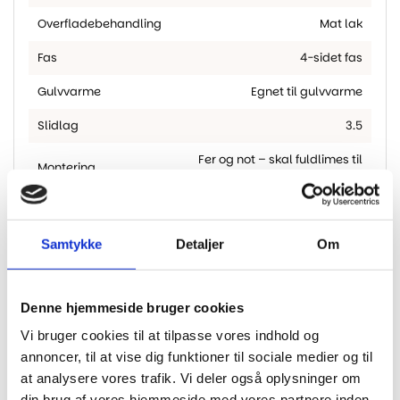
Overfladebehandling
Mat lak
Fas
4-sidet fas
Gulvvarme
Egnet til gulvvarme
Slidlag
3.5
Fer og not – skal fuldlimes til
Montering
undergulv
Chevron Sildeben
,
Fransk
Planketype
Sildeben
,
Sildeben
Samtykke
Detaljer
Om
Tykkelse
15 mm
Farve / Nuance
Natur
Denne hjemmeside bruger cookies
Træsorter
Eg
Vi bruger cookies til at tilpasse vores indhold og
annoncer, til at vise dig funktioner til sociale medier og til
at analysere vores trafik. Vi deler også oplysninger om
din brug af vores hjemmeside med vores partnere inden