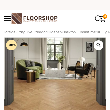
0
Forside
•
Trægulve
•
Parador Sildeben Chevron – Trendtime 10 – Eg N
-38%