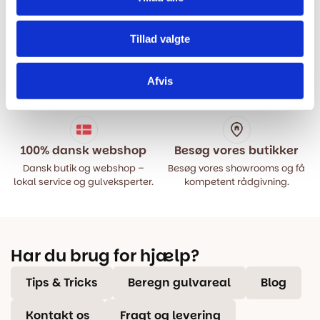
Tillad valgte
Hurtig levering
Prisgaranti
Bestil inden kl. 15.00 – vi
Vi har Danmarks billigste priser
Afvis
afsender samme dag, når
på kvalitetsgulve!
varen er på lager.
100% dansk webshop
Besøg vores butikker
Dansk butik og webshop –
Besøg vores showrooms og få
lokal service og gulveksperter.
kompetent rådgivning.
Har du brug for hjælp?
Tips & Tricks
Beregn gulvareal
Blog
Kontakt os
Fragt og levering