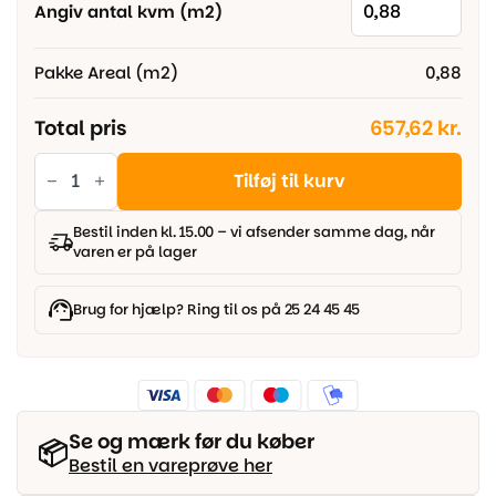
Angiv antal kvm (m2)
Pakke Areal (m2)
0,88
Total pris
657,62 kr.
Parador
Sildeben
Tilføj til kurv
Chevron
-
Trendtime
Bestil inden kl. 15.00 – vi afsender samme dag, når
10
varen er på lager
-
Eg
Natur
Mat
Brug for hjælp? Ring til os på 25 24 45 45
lak
antal
Se og mærk før du køber
📦
Bestil en vareprøve her