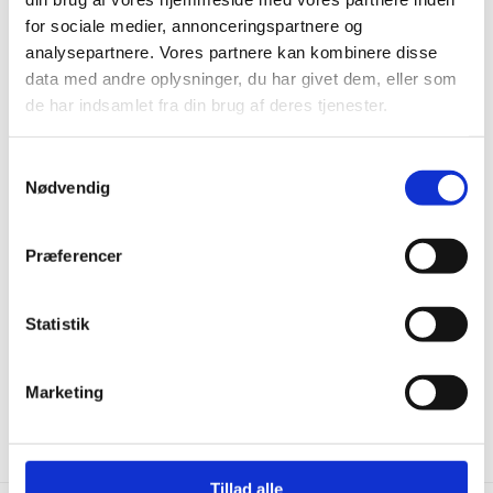
for sociale medier, annonceringspartnere og
Andre har også kigget
analysepartnere. Vores partnere kan kombinere disse
på...
data med andre oplysninger, du har givet dem, eller som
de har indsamlet fra din brug af deres tjenester.
-26%
-
Samtykkevalg
Nødvendig
Præferencer
Statistik
Wiking - Fyr Living
Timberman Innoplank XL
Ubehandlet 185 mm
Frost - Eg Accent
699,00
kr.
m2
479,00
kr.
m2
Marketing
649,00
kr.
Den
Den
oprindelige
aktuelle
pris
pris
var:
er:
649,00 kr..
479,00 kr..
Tillad alle