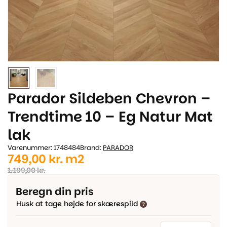
Parador Sildeben Chevron –
Trendtime 10 – Eg Natur Mat
lak
Varenummer: 1748484
Brand:
PARADOR
Den
Den
749,00
kr.
m2
oprindelige
aktuelle
1.199,00
kr.
pris
pris
Beregn din pris
var:
er:
Husk at tage højde for skærespild
1.199,00 kr..
749,00 kr..