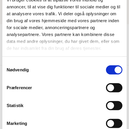
annoncer, til at vise dig funktioner til sociale medier og til
at analysere vores trafik. Vi deler også oplysninger om
din brug af vores hjemmeside med vores partnere inden
for sociale medier, annonceringspartnere og
analysepartnere. Vores partnere kan kombinere disse
data med andre oplysninger, du har givet dem, eller som
Vis mere
de har indsamlet fra din brug af deres tjenester.
Samtykkevalg
Nødvendig
Præferencer
Hurtig levering
Prisgaranti
Bestil inden kl. 15.00 – vi
Vi har Danmarks billigste priser
afsender samme dag, når
på kvalitetsgulve!
Statistik
varen er på lager.
Marketing
100% dansk webshop
Besøg vores butikker