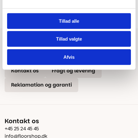
Dansk butik og webshop –
Besøg vores showrooms og få
lokal service og gulveksperter.
kompetent rådgivning.
Tillad alle
Tillad valgte
Har du brug for hjælp?
Tips & Tricks
Beregn gulvareal
Blog
Afvis
Kontakt os
Fragt og levering
Reklamation og garanti
Kontakt os
+45 25 24 45 45
info@floorshop.dk