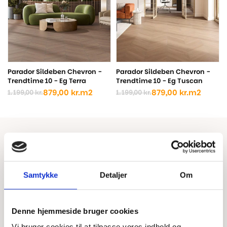
Parador Sildeben Chevron -
Parador Sildeben Chevron -
Trendtime 10 - Eg Terra
Trendtime 10 - Eg Tuscan
879,00
kr.
m2
879,00
kr.
m2
1.199,00
kr.
1.199,00
kr.
Den
Den
Den
Den
oprindelige
aktuelle
oprindelige
aktuelle
pris
pris
pris
pris
var:
er:
var:
er:
1.199,00 kr..
879,00 kr..
1.199,00 kr..
879,00 kr..
Samtykke
Detaljer
Om
Denne hjemmeside bruger cookies
Vi bruger cookies til at tilpasse vores indhold og