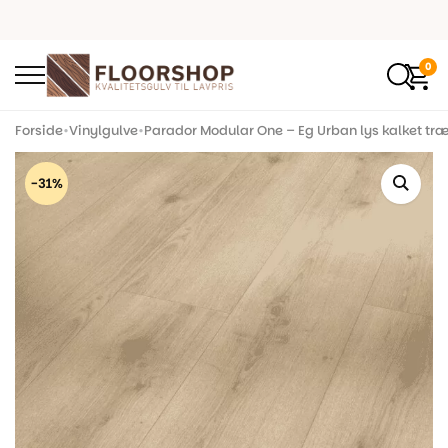
0
Forside
•
Vinylgulve
•
Parador Modular One – Eg Urban lys kalket træ
-31%