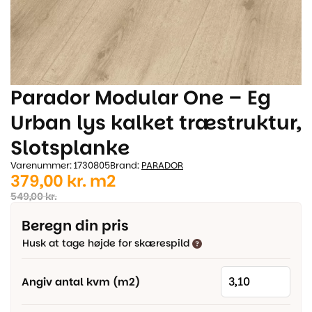
Parador Modular One – Eg
Urban lys kalket træstruktur,
Slotsplanke
Varenummer: 1730805
Brand:
PARADOR
Den
Den
379,00
kr.
m2
oprindelige
aktuelle
549,00
kr.
pris
pris
Beregn din pris
var:
er:
Husk at tage højde for skærespild
549,00 kr..
379,00 kr..
Angiv antal kvm (m2)