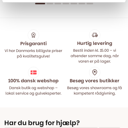
oprindelige
aktuelle
oprindelige
aktuelle
pris
pris
pris
pris
var:
er:
var:
er:
499,00 kr..
399,00 kr..
499,00 kr..
399,00 kr..
Hurtig levering
Prisgaranti
Bestil inden kl. 15.00 – vi
Vi har Danmarks billigste priser
afsender samme dag, når
på kvalitetsgulve!
varen er på lager.
100% dansk webshop
Besøg vores butikker
Dansk butik og webshop –
Besøg vores showrooms og få
lokal service og gulveksperter.
kompetent rådgivning.
Har du brug for hjælp?