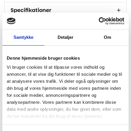
Specifikationer
Brand
PARADOR
Dimension
2200x235x8
Samtykke
Detaljer
Om
Tykkelse I
8
Mm
Denne hjemmeside bruger cookies
Klasse
33
Vi bruger cookies til at tilpasse vores indhold og
Korkunderlag integreret – kan derfor
annoncer, til at vise dig funktioner til sociale medier og til
Bagside
monteres uden underlag
at analysere vores trafik. Vi deler også oplysninger om
din brug af vores hjemmeside med vores partnere inden
M2 Pr.
3.102 / 6 planker
Pakke
for sociale medier, annonceringspartnere og
analysepartnere. Vores partnere kan kombinere disse
Fas
4 sider
data med andre oplysninger, du har givet dem, eller som
de har indsamlet fra din brug af deres tjenester.
Garanti
Livstid bolig
Gulvvarme
Egnet til gulvvarme