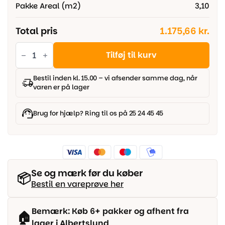
Pakke Areal (m2)
3,10
Total pris
1.175,66 kr.
Parador
Modular
Tilføj til kurv
One
-
Eg
Bestil inden kl. 15.00 – vi afsender samme dag, når
Urban
varen er på lager
lys
kalket
træstruktur,
Slotsplanke
Brug for hjælp? Ring til os på 25 24 45 45
antal
Se og mærk før du køber
📦
Bestil en vareprøve her
Bemærk: Køb 6+ pakker og afhent fra
🏠
lager i Albertslund