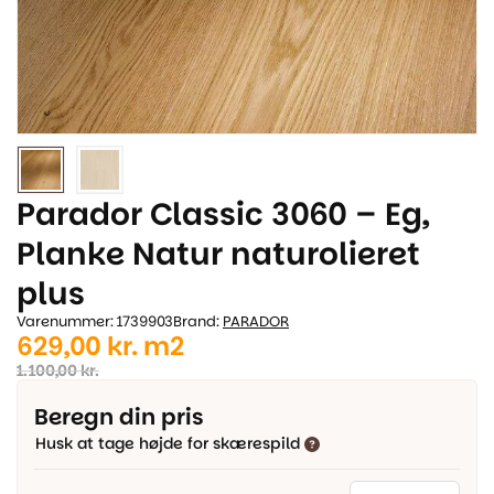
Parador Classic 3060 – Eg,
Planke Natur naturolieret
plus
Varenummer: 1739903
Brand:
PARADOR
Den
Den
629,00
kr.
m2
oprindelige
aktuelle
1.100,00
kr.
pris
pris
Beregn din pris
var:
er:
Husk at tage højde for skærespild
1.100,00 kr..
629,00 kr..