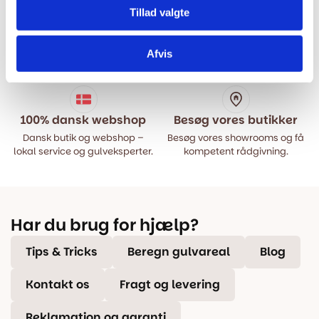
Tillad valgte
Hurtig levering
Prisgaranti
Bestil inden kl. 15.00 – vi
Vi har Danmarks billigste priser
Afvis
afsender samme dag, når
på kvalitetsgulve!
varen er på lager.
100% dansk webshop
Besøg vores butikker
Dansk butik og webshop –
Besøg vores showrooms og få
lokal service og gulveksperter.
kompetent rådgivning.
Har du brug for hjælp?
Tips & Tricks
Beregn gulvareal
Blog
Kontakt os
Fragt og levering
Reklamation og garanti