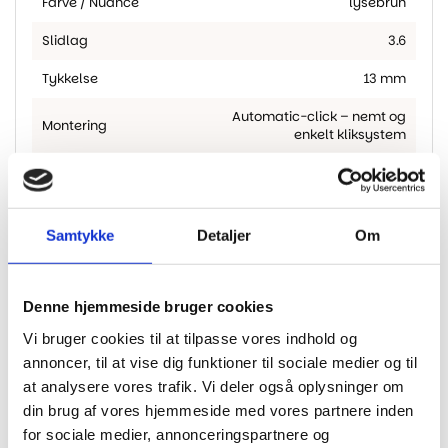
Farve / Nuance
lysebrun
Slidlag
3.6
Tykkelse
13 mm
Automatic-click – nemt og
Montering
enkelt kliksystem
Brand
PARADOR
M2 Pr. Pakke
3.663
Samtykke
Detaljer
Om
Fas
4-sidet fas
Gulvvarme
Egnet til gulvvarme
Denne hjemmeside bruger cookies
Planketype
planke
Vi bruger cookies til at tilpasse vores indhold og
annoncer, til at vise dig funktioner til sociale medier og til
at analysere vores trafik. Vi deler også oplysninger om
din brug af vores hjemmeside med vores partnere inden
for sociale medier, annonceringspartnere og