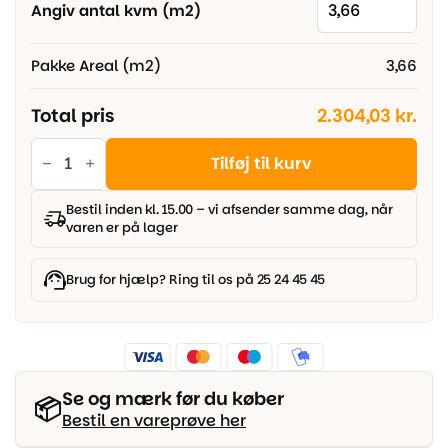
Angiv antal kvm (m2)
Pakke Areal (m2)
3,66
Total pris
2.304,03 kr.
Parador
Classic
Tilføj til kurv
3060
-
Eg,
Bestil inden kl. 15.00 – vi afsender samme dag, når
Planke
varen er på lager
Natur
naturolieret
plus
antal
Brug for hjælp? Ring til os på 25 24 45 45
Se og mærk før du køber
📦
Bestil en vareprøve her