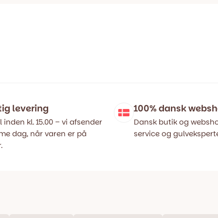
tig levering
100% dansk webs
l inden kl. 15.00 – vi afsender
Dansk butik og websho
e dag, når varen er på
service og gulveksperte
.