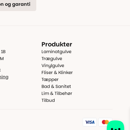
n og garanti
Produkter
 1B
Laminatgulve
 M
Trægulve
Vinylgulve
k
Fliser & Klinker
ning
Tæpper
Bad & Sanitet
Lim & Tilbehør
Tilbud