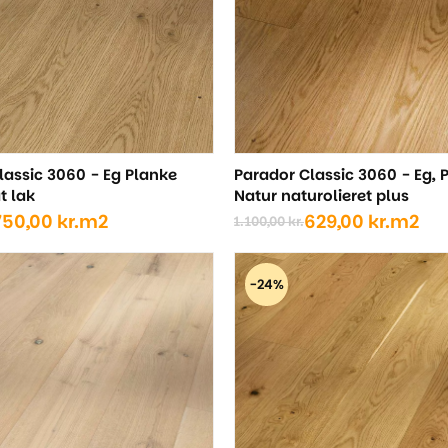
lassic 3060 - Eg Planke
Parador Classic 3060 - Eg, 
t lak
Natur naturolieret plus
750,00
kr.
m2
629,00
kr.
m2
1.100,00
kr.
Den
Den
ige
oprindelige
aktuelle
pris
pris
-24%
var:
er:
kr..
..
1.100,00 kr..
629,00 kr..