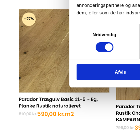
oprindelige
aktuelle
Den
Den
annonceringspartnere og anal
pris
pris
oprindel
aktuelle
dem, eller som de har indsaml
var:
er:
pris
pris
-27%
-50%
870,00 kr..
629,00 kr..
var:
er:
Samtykkevalg
840,00 kr
609,00 kr
Nødvendig
Afvis
Parador Trægulv Basic 11-5 - Eg,
Planke Rustik naturolieret
Parador T
Rustik C
590,00
kr.
m2
810,00
kr.
Den
Den
KAMPAGN
oprindelige
aktuelle
3
799,00
kr.
pris
pris
Den
Den
var:
er:
oprindel
aktuelle