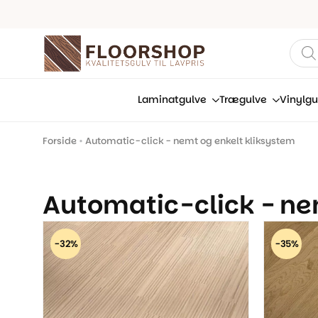
Prod
sear
Laminatgulve
Trægulve
Vinylgu
Forside
•
Automatic-click - nemt og enkelt kliksystem
Automatic-click - ne
-32%
-35%