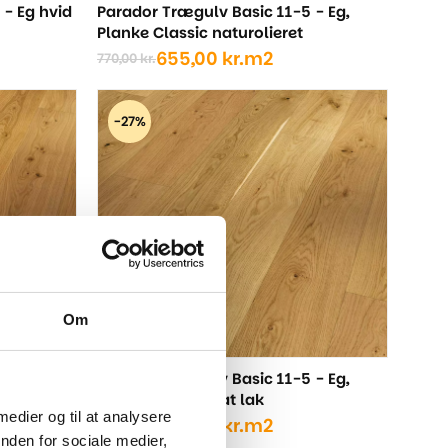
 - Eg hvid
Parador Trægulv Basic 11-5 - Eg,
Planke Classic naturolieret
655,00
kr.
m2
770,00
kr.
Den
Den
oprindelige
aktuelle
pris
pris
-27%
var:
er:
770,00 kr..
655,00 kr..
Om
- Eg,
Parador Trægulv Basic 11-5 - Eg,
lieret
Planke Rustik mat lak
 medier og til at analysere
559,00
kr.
m2
765,00
kr.
Den
Den
nden for sociale medier,