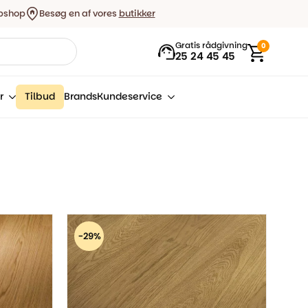
bshop
Besøg en af vores
butikker
Gratis rådgivning
0
25 24 45 45
r
Tilbud
Brands
Kundeservice
-29%