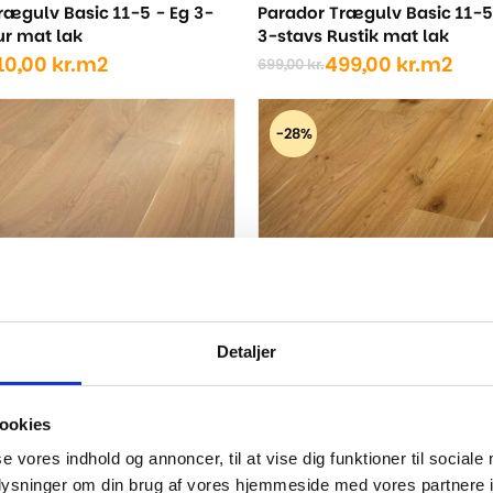
Parador Trægulv Basic 11-5
rægulv Basic 11-5 - Eg 3-
3-stavs Rustik mat lak
ur mat lak
499,00
kr.
m2
10,00
kr.
m2
699,00
kr.
Den
Den
oprindelige
aktuelle
ige
pris
pris
-28%
var:
er:
699,00 kr..
499,00 kr..
..
..
Detaljer
rægulv Basic 11-5 - Eg,
Parador Trægulv Basic 11-5 
ookies
tik børstet hvid
Planke Rustik børstet naturo
se vores indhold og annoncer, til at vise dig funktioner til sociale
et
600,00
kr.
m2
830,00
kr.
Den
Den
oplysninger om din brug af vores hjemmeside med vores partnere i
09,00
kr.
m2