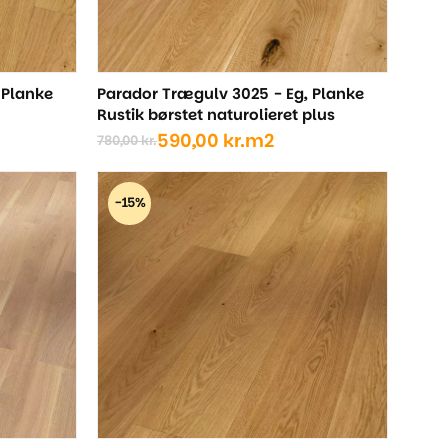
 Planke
Parador Trægulv 3025 - Eg, Planke
Rustik børstet naturolieret plus
590,00
kr.
m2
780,00
kr.
Den
Den
oprindelige
aktuelle
pris
pris
-15%
var:
er:
780,00 kr..
590,00 kr..