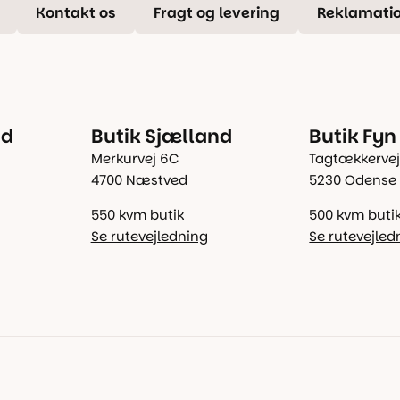
Kontakt os
Fragt og levering
Reklamatio
nd
Butik Sjælland
Butik Fyn
Merkurvej 6C
Tagtækkervej
4700 Næstved
5230 Odense
550 kvm butik
500 kvm buti
Se rutevejledning
Se rutevejled