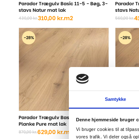
Parador Trægulv Basic 11-5 - Bøg, 3-
Parador T
stavs Natur mat lak
stavs Nat
310,00
kr.
m2
4
430,00
kr.
560,00
kr.
Den
Den
Den
Den
oprindelige
aktuelle
oprindel
aktuelle
pris
pris
pris
pris
-28%
-28%
var:
er:
var:
er:
430,00 kr..
310,00 kr..
560,00 kr
410,00 kr
Samtykke
Parador Trægulv Basic 11-5 - Eg,
Parador T
Denne hjemmeside bruger c
Planke Pure mat lak
Planke Rus
Vi bruger cookies til at tilpas
naturolier
629,00
kr.
m2
870,00
kr.
Den
Den
vores trafik. Vi deler også 
6
840,00
kr.