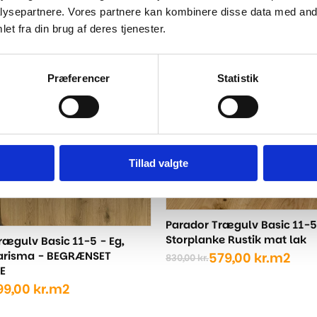
oprindelige
aktuelle
ysepartnere. Vores partnere kan kombinere disse data med andr
ige
pris
pris
et fra din brug af deres tjenester.
var:
er:
Bestseller
-30%
830,00 kr..
600,00 kr..
..
..
Præferencer
Statistik
Tillad valgte
Parador Trægulv Basic 11-5 
Storplanke Rustik mat lak
rægulv Basic 11-5 - Eg,
harisma - BEGRÆNSET
579,00
kr.
m2
830,00
kr.
Den
Den
E
oprindelige
aktuelle
99,00
kr.
m2
pris
pris
var:
er:
ige