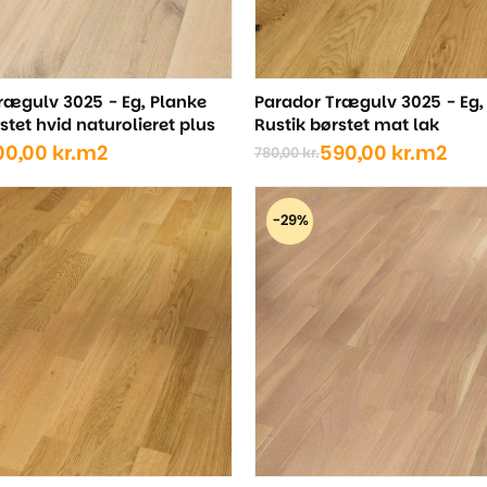
rægulv 3025 - Eg, Planke
Parador Trægulv 3025 - Eg,
stet hvid naturolieret plus
Rustik børstet mat lak
00,00
kr.
m2
590,00
kr.
m2
780,00
kr.
Den
Den
ige
oprindelige
aktuelle
pris
pris
-29%
var:
er:
..
..
780,00 kr..
590,00 kr..