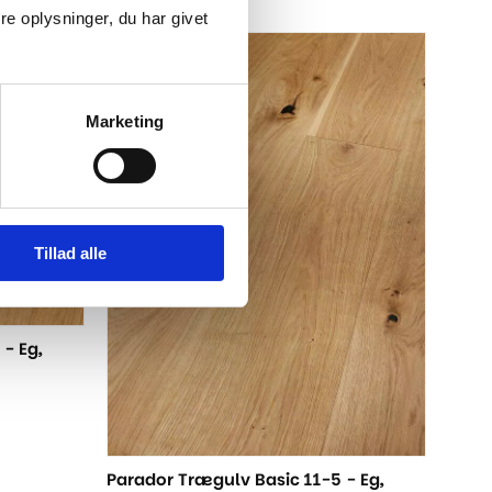
oprindelige
aktuelle
e oplysninger, du har givet
pris
pris
var:
er:
-27%
765,00 kr..
559,00 kr..
Marketing
Tillad alle
- Eg,
Parador Trægulv Basic 11-5 - Eg,