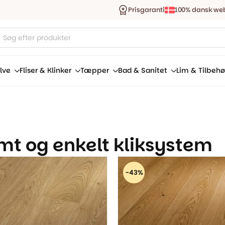
Prisgaranti
100% dansk we
ucts
ch
lve
Fliser & Klinker
Tæpper
Bad & Sanitet
Lim & Tilbehø
mt og enkelt kliksystem
-43%