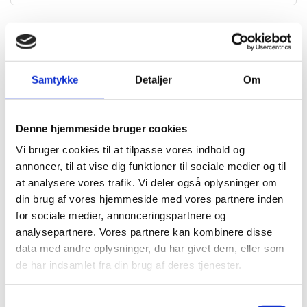
Andre har også kigget
Samtykke
Detaljer
Om
på...
-26%
-27%
-
Denne hjemmeside bruger cookies
Vi bruger cookies til at tilpasse vores indhold og
annoncer, til at vise dig funktioner til sociale medier og til
at analysere vores trafik. Vi deler også oplysninger om
din brug af vores hjemmeside med vores partnere inden
for sociale medier, annonceringspartnere og
analysepartnere. Vores partnere kan kombinere disse
data med andre oplysninger, du har givet dem, eller som
Badekarsarmatur med
Badekarsarmatur med
de har indsamlet fra din brug af deres tjenester.
brusesæt - Børstet Kobber
brusesæt - Mat Hvid
Den
Den
Den
Den
2.599,00
kr.
2.199,00
kr.
3.499,00
kr.
2.999,00
kr.
oprindelige
aktuelle
oprindelige
aktuell
Samtykkevalg
pris
pris
pris
pris