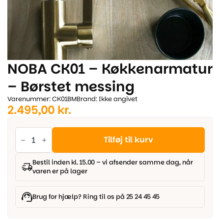
NOBA CK01 – Køkkenarmatur
– Børstet messing
Varenummer: CK01BM
Brand: Ikke angivet
2.495,00
kr.
NOBA
CK01
Tilføj til kurv
-
Køkkenarmatur
-
Bestil inden kl. 15.00 – vi afsender samme dag, når
Børstet
varen er på lager
messing
antal
Brug for hjælp? Ring til os på 25 24 45 45