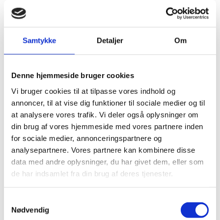
Har du husket?
Samtykke
Detaljer
Om
-31%
Denne hjemmeside bruger cookies
Vi bruger cookies til at tilpasse vores indhold og
No Noise - Vinyl prof.
annoncer, til at vise dig funktioner til sociale medier og til
u/damspær
at analysere vores trafik. Vi deler også oplysninger om
Den
Den
499,00
kr.
720,00
kr.
din brug af vores hjemmeside med vores partnere inden
oprindelige
aktuelle
for sociale medier, annonceringspartnere og
pris
pris
var:
er:
analysepartnere. Vores partnere kan kombinere disse
720,00 kr..
499,00 kr..
data med andre oplysninger, du har givet dem, eller som
Andre har også kigget
de har indsamlet fra din brug af deres tjenester.
på...
Samtykkevalg
Nødvendig
-20%
-20%
-