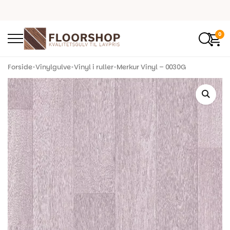
0
Forside
•
Vinylgulve
•
Vinyl i ruller
•
Merkur Vinyl – 0030G