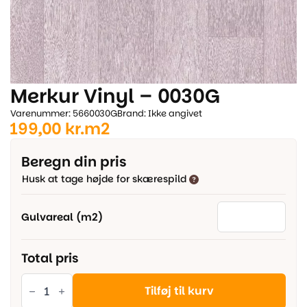
Merkur Vinyl – 0030G
Varenummer: 5660030G
Brand: Ikke angivet
199,00
kr.
m2
Beregn din pris
Husk at tage højde for skærespild
Gulvareal (m2)
Total pris
Merkur
Vinyl
Tilføj til kurv
-