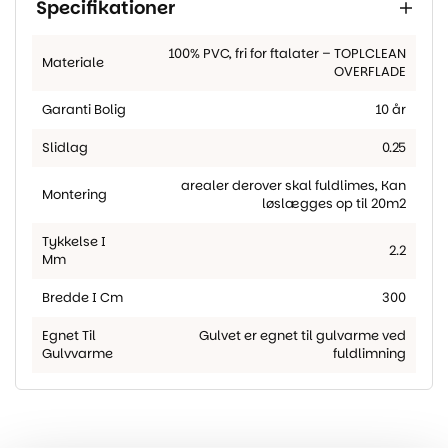
Specifikationer
100% PVC
,
fri for ftalater – TOPLCLEAN
Materiale
OVERFLADE
Garanti Bolig
10 år
Slidlag
0.25
arealer derover skal fuldlimes
,
Kan
Montering
løslægges op til 20m2
Tykkelse I
2.2
Mm
Bredde I Cm
300
Egnet Til
Gulvet er egnet til gulvarme ved
Gulvvarme
fuldlimning