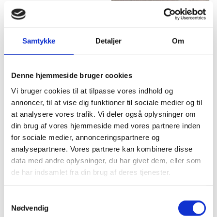
Comet Vinyl - 6233B
189,00
kr.
m2
Samtykke
Detaljer
Om
Denne hjemmeside bruger cookies
Vi bruger cookies til at tilpasse vores indhold og
annoncer, til at vise dig funktioner til sociale medier og til
at analysere vores trafik. Vi deler også oplysninger om
din brug af vores hjemmeside med vores partnere inden
for sociale medier, annonceringspartnere og
Saturn Vinyl - 0001B
Saturn Vinyl - 0046B
analysepartnere. Vores partnere kan kombinere disse
249,00
kr.
m2
249,00
kr.
m2
data med andre oplysninger, du har givet dem, eller som
de har indsamlet fra din brug af deres tjenester.
Samtykkevalg
Nødvendig